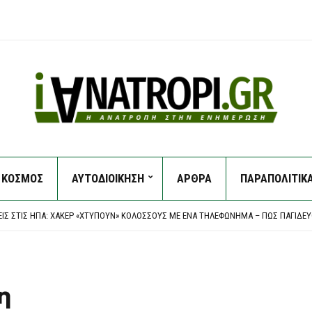
ΟΙ ΕΝΤΑΤΙΚΟΊ ΈΛΕΓΧΟΙ ΤΗΣ ΔΗΜΟΤΙΚΉΣ ΑΣΤΥΝΟΜΊΑΣ ΓΙΑ ΤΗΝ ΠΡΟΣΤΑΣΊΑ ΤΟΥ ΔΗ
ΚΟΣΜΟΣ
ΑΥΤΟΔΙΟΙΚΗΣΗ
ΑΡΘΡΑ
ΠΑΡΑΠΟΛΙΤΙΚ
EAGUE: “ΣΟΚ” ΣΤΑ 17 ΔΕΥΤΕΡΌΛΕΠΤΑ ΚΑΙ… ΒΟΥΝΌ Η ΡΕΒΆΝΣ ΓΙΑ ΤΟΝ “ΔΙΚΈΦΑΛΟ”
ΕΙΣ ΣΤΙΣ ΗΠΑ: ΧΆΚΕΡ «ΧΤΥΠΟΎΝ» ΚΟΛΟΣΣΟΎΣ ΜΕ ΈΝΑ ΤΗΛΕΦΏΝΗΜΑ – ΠΏΣ ΠΑΓΙΔΕ
ΕΙ ΝΟΜΟΣΧΈΔΙΟ ΠΟΥ ΘΑ ΑΠΑΓΟΡΕΎΕΙ ΣΕ ΑΜΕΡΙΚΑΝΙΚΆ ΚΑΙ ΙΣΡΑΗΛΙΝΆ ΠΛΟΊΑ ΤΗ ΔΙ
Α ΕΠΕΊΓΟΝΤΑ ΣΤΟ ΝΟΣΟΚΟΜΕΊΟ ΤΗΣ ΚΟΡΊΝΘΟΥ – ΈΡΕΥΝΑ ΖΗΤΆΕΙ Ο ΑΝΤΙΠΕΡΙΦΕΡΕ
ΟΙ ΕΝΤΑΤΙΚΟΊ ΈΛΕΓΧΟΙ ΤΗΣ ΔΗΜΟΤΙΚΉΣ ΑΣΤΥΝΟΜΊΑΣ ΓΙΑ ΤΗΝ ΠΡΟΣΤΑΣΊΑ ΤΟΥ ΔΗ
EAGUE: “ΣΟΚ” ΣΤΑ 17 ΔΕΥΤΕΡΌΛΕΠΤΑ ΚΑΙ… ΒΟΥΝΌ Η ΡΕΒΆΝΣ ΓΙΑ ΤΟΝ “ΔΙΚΈΦΑΛΟ”
η