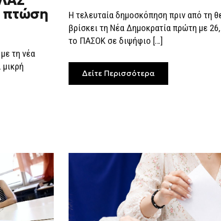
ΕΛΑΣ
ΣΕ
α πτώση
ΔΙΨΉΦΙΟ
Η τελευταία δημοσκόπηση πριν από τη θ
ΠΟΣΟΣΤΌ
ΕΛΑΣ
βρίσκει τη Νέα Δημοκρατία πρώτη με 26,
ΚΑΙ
το ΠΑΣΟΚ σε διψήφιο […]
ΠΑΣΟΚ
με τη νέα
 μικρή
Δείτε Περισσότερα