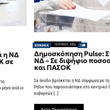
10 ΙΟΥΛΊΟΥ, 2026
COMMENTS
ΚΟΙΝΩΝΙΑ
0
ON
Δημοσκόπηση Pulse: Σ
ΔΗΜΟΣΚΌΠΗΣΗ
ά η ΝΔ
PULSE:
ΝΔ – Σε διψήφιο ποσο
Κ σε
ΣΤΟ
30%
και ΠΑΣΟΚ
Η
ΝΔ
–
ΣΕ
Σε άνοδο βρίσκεται η ΝΔ σύμφωνα με τ
στη
ΔΙΨΉΦΙΟ
ΠΟΣΟΣΤΌ
Pulse που παρουσιάστηκε στο κεντρικό δ
ο μήνα Ιούλιο.
ΤΣΊΠΡΑΣ
κυβερνών […]
ΚΑΙ
ΠΑΣΟΚ
Δείτε Περισσότερα