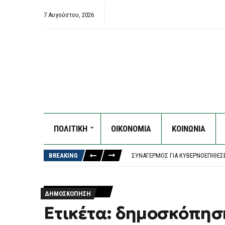
7 Αυγούστου, 2026
ΔΉΜΟΣ ΑΘΗΝΑΊΩΝ: ΣΥΝΕΧΊΖΟΝΤΑΙ 
ΠΟΛΙΤΙΚΗ
ΟΙΚΟΝΟΜΙΑ
ΚΟΙΝΩΝΙΑ
ΠΑΟΚ – ΆΝΤΕΡΛΕΧΤ 0-1, EUROPA L
ΣΥΝΑΓΕΡΜΌΣ ΓΙΑ ΚΥΒΕΡΝΟΕΠΙΘΈΣ
BREAKING
ΤΟ ΚΟΙΝΟΒΟΎΛΙΟ ΤΟΥ ΙΡΆΝ ΕΞΕΤΆΖ
ΈΠΕΣΕ ΤΜΉΜΑ ΤΗΣ ΨΕΥΔΟΡΟΦΉΣ ΣΤ
ΔΉΜΟΣ ΑΘΗΝΑΊΩΝ: ΣΥΝΕΧΊΖΟΝΤΑΙ 
ΠΑΟΚ – ΆΝΤΕΡΛΕΧΤ 0-1, EUROPA L
ΔΗΜΟΣΚΌΠΗΣΗ
Ετικέτα: δημοσκόπησ