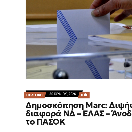
30 ΙΟΥΝΊΟΥ, 2026
COMMENTS
ΠΟΛΙΤΙΚΗ
0
ON
Δημοσκόπηση Marc: Διψή
ΔΗΜΟΣΚΌΠΗΣΗ
MARC:
διαφορά ΝΔ – ΕΛΑΣ – Άνοδ
ΔΙΨΉΦΙΑ
ΔΙΑΦΟΡΆ
το ΠΑΣΟΚ
ΝΔ
–
ΕΛΑΣ