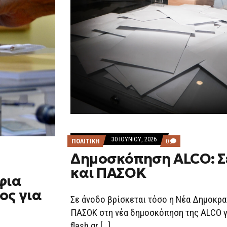
30 ΙΟΥΝΊΟΥ, 2026
COMMENTS
ΠΟΛΙΤΙΚΗ
0
ON
Δημοσκόπηση ALCO: Σ
ΔΗΜΟΣΚΌΠΗΣΗ
ALCO:
και ΠΑΣΟΚ
ΣΕ
φια
ΆΝΟΔΟ
ΝΔ
ος για
ΚΑΙ
Σε άνοδο βρίσκεται τόσο η Νέα Δημοκρα
ΠΑΣΟΚ
ΠΑΣΟΚ στη νέα δημοσκόπηση της ALCO γ
flash.gr […]