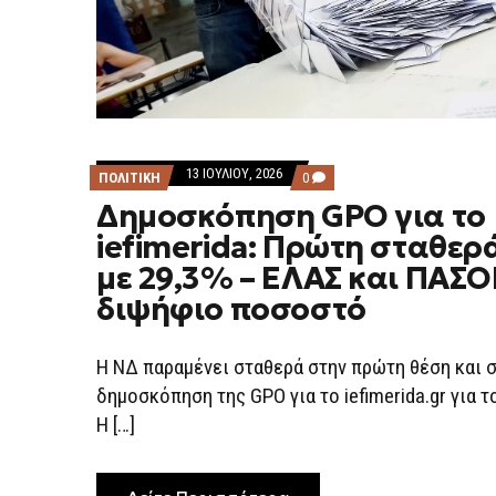
13 ΙΟΥΛΊΟΥ, 2026
COMMENTS
ΠΟΛΙΤΙΚΗ
0
ON
Δημοσκόπηση GPO για το
ΔΗΜΟΣΚΌΠΗΣΗ
GPO
iefimerida: Πρώτη σταθερ
ΓΙΑ
ΤΟ
με 29,3% – ΕΛΑΣ και ΠΑΣΟ
IEFIMERIDA:
ΠΡΏΤΗ
διψήφιο ποσοστό
ΣΤΑΘΕΡΆ
Η
ΝΔ
ΜΕ
Η ΝΔ παραμένει σταθερά στην πρώτη θέση και 
29,3%
δημοσκόπηση της GPO για το iefimerida.gr για τ
–
ΕΛΑΣ
Η […]
ΚΑΙ
ΠΑΣΟΚ
ΣΕ
ΔΙΨΉΦΙΟ
ΠΟΣΟΣΤΌ