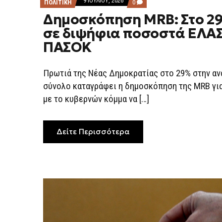
9 ΙΟΥΛΊΟΥ, 2026
COMMENTS
ΠΟΛΙΤΙΚΗ
0
ON
Δημοσκόπηση MRB: Στο 2
ΔΗΜΟΣΚΌΠΗΣΗ
MRB:
σε διψήφια ποσοστά ΕΛΑΣ
ΣΤΟ
29%
ΠΑΣΟΚ
Η
ΝΔ
ΣΕ
ΔΙΨΉΦΙΑ
Πρωτιά της Νέας Δημοκρατίας στο 29% στην α
ΠΟΣΟΣΤΆ
ΕΛΑΣ
σύνολο καταγράφει η δημοσκόπηση της MRB για 
ΚΑΙ
με το κυβερνών κόμμα να […]
ΠΑΣΟΚ
Δείτε Περισσότερα