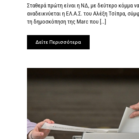
–
Σταθερά πρώτη είναι η ΝΔ, με δεύτερο κόμμα ν
ΆΝΟΔΟΣ
ΓΙΑ
αναδεικνύεται η ΕΛ.Α.Σ. του Αλέξη Τσίπρα, σύμ
ΤΟ
τη δημοσκόπηση της Marc που […]
ΠΑΣΟΚ
Δείτε Περισσότερα