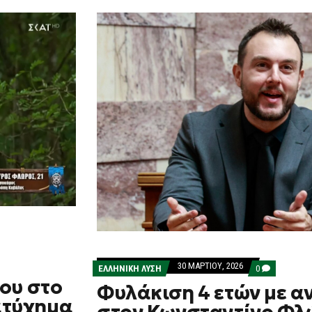
30 ΜΑΡΤΊΟΥ, 2026
COMMENTS
ΕΛΛΗΝΙΚΗ ΛΥΣΗ
0
ON
ου στο
Φυλάκιση 4 ετών με α
ΦΥΛΆΚΙΣΗ
4
 ατύχημα
ΕΤΏΝ