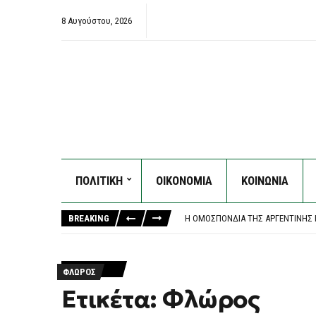
8 Αυγούστου, 2026
ΠΟΛΙΤΙΚΗ
ΟΙΚΟΝΟΜΙΑ
ΚΟΙΝΩΝΙΑ
ΚΟΖΆΝΗ: ΦΩΤΙΆ ΣΕ ΔΑΣΙΚΉ ΈΚΤΑΣ
«ΚΑΙΝΟΦΑΝΉΣ ΚΑΙ ΆΚΥΡΗ» Η ΝΈΑ 
BREAKING
Η ΟΜΟΣΠΟΝΔΊΑ ΤΗΣ ΑΡΓΕΝΤΙΝΉΣ Π
ΦΩΤΙΆ ΣΤΗΝ ΕΡΜΑΚΙΆ ΚΟΖΆΝΗΣ – Ε
ΈΣΒΗΣΕ Η ΠΥΡΚΑΓΙΆ ΣΤΟ ΜΑΡΚΌΠ
ΚΟΖΆΝΗ: ΦΩΤΙΆ ΣΕ ΔΑΣΙΚΉ ΈΚΤΑΣ
ΦΛΏΡΟΣ
«ΚΑΙΝΟΦΑΝΉΣ ΚΑΙ ΆΚΥΡΗ» Η ΝΈΑ 
Ετικέτα: Φλώρος