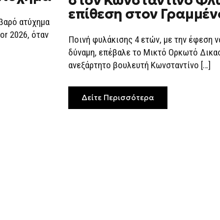
στον Κωνσταντίνο Φλώ
ΜΕ
επίθεση στον Γραμμέν
ΑΝΑΣΤΟΛΉ
οβαρό ατύχημα
ΣΤΟΝ
ΚΩΝΣΤΑΝΤΊΝ
or 2026, όταν
ΦΛΏΡΟ
Ποινή φυλάκισης 4 ετών, με την έφεση 
ΓΙΑ
ΤΗΝ
δύναμη, επέβαλε το Μικτό Ορκωτό Δικα
ΕΠΊΘΕΣΗ
ανεξάρτητο βουλευτή Κωνσταντίνο […]
ΣΤΟΝ
ΓΡΑΜΜΈΝΟ
Δείτε Περισσότερα