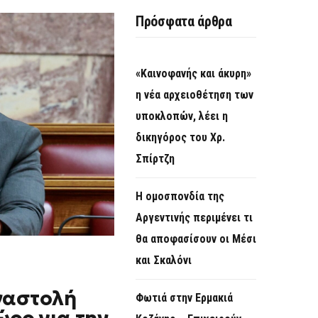
O
Πρόσφατα άρθρα
R
M
«Καινοφανής και άκυρη»
η νέα αρχειοθέτηση των
υποκλοπών, λέει η
δικηγόρος του Χρ.
Σπίρτζη
Η ομοσπονδία της
Αργεντινής περιμένει τι
θα αποφασίσουν οι Μέσι
και Σκαλόνι
ναστολή
Φωτιά στην Ερμακιά