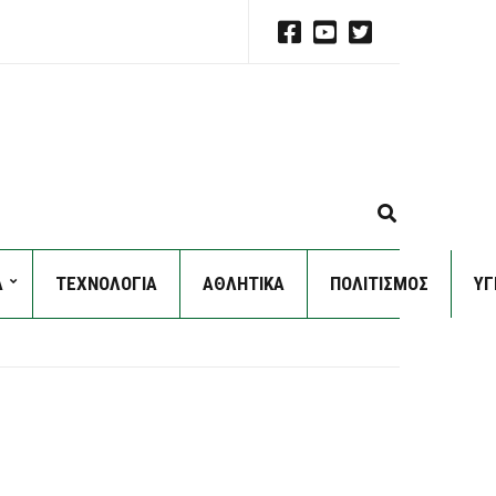
E
X
P
Α
ΤΕΧΝΟΛΟΓΙΑ
ΑΘΛΗΤΙΚΑ
ΠΟΛΙΤΙΣΜΟΣ
A
ΥΓ
N
D
S
E
A
R
C
H
F