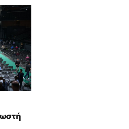
νωστή