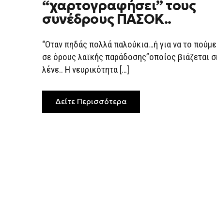
“χαρτογραφήσει” τους
ΓΝΩΣΤΉ
ΙΣΤΟΣΕΛΊΔΑ
συνέδρους ΠΑΣΟΚ..
–
ΒΙΆΖΕΤΑΙ
ΝΑ
“ΧΑΡΤΟΓΡΑΦΉΣΕΙ”
“Οταν πηδάς πολλά παλούκια…ή για να το πούμε
ΤΟΥΣ
σε όρους λαϊκής παράδοσης”οποίος βιάζεται σ
ΣΥΝΈΔΡΟΥΣ
ΠΑΣΟΚ..
λένε.. Η νευρικότητα […]
Δείτε Περισσότερα