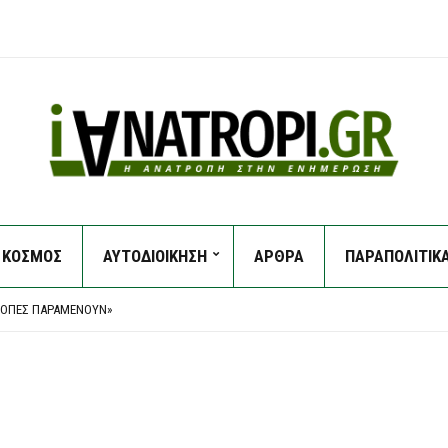
ΚΟΣΜΟΣ
ΑΥΤΟΔΙΟΙΚΗΣΗ
ΑΡΘΡΑ
ΠΑΡΑΠΟΛΙΤΙΚ
Σ ΣΥΜΜΟΡΊΑΣ ΤΟΥ «ΈΝΤΙΚ» ΣΤΟ ΠΑΛΑΙΌ ΦΆΛΗΡΟ
ΑΓΓΕΛΈΩΝ ΓΙΑ ΤΟ PREDATOR
ΚΛΟΠΈΣ ΠΑΡΑΜΈΝΟΥΝ»
ΜΈΝΗ ΣΉΨΗ ΒΡΈΘΗΚΕ ΣΕ ΣΠΗΛΙΆ ΚΟΝΤΆ ΣΤΟΥΣ ΑΓΊΟΥΣ ΙΣΙΔΏΡΟΥΣ
 ΣΥΝΈΒΗ ΜΕ ΤΟΝ ΤΟΥΡΊΣΤΑ – ΔΕΝ ΕΠΙΒΕΒΑΙΏΝΕΤΑΙ ΠΡΟΣΈΓΓΙΣΗ ΑΝΉΛΙΚΗΣ
Σ ΣΥΜΜΟΡΊΑΣ ΤΟΥ «ΈΝΤΙΚ» ΣΤΟ ΠΑΛΑΙΌ ΦΆΛΗΡΟ
ΑΓΓΕΛΈΩΝ ΓΙΑ ΤΟ PREDATOR