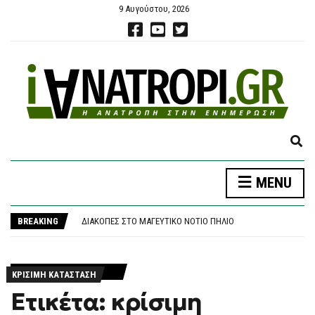
9 Αυγούστου, 2026
E
X
P
MENU
A
ΚΌΣΟΒΟ: ΒΟΥΛΕΥΤΉΣ ΠΈΤΑΞΕ ΑΥΓΆ ΣΤΟΝ ΥΠΗΡΕΣΙΑΚΌ ΠΡΩΘΥΠΟΥΡΓΌ
N
ΠΑΣΟΚ: ΕΚΔΉΛΩΣΗ ΓΙΑ ΤΗΝ ΕΚΛΟΓΙΚΉ ΝΊΚΗ ΤΟΥ ΑΝΔΡΈΑ ΤΟ …1981 – ΜΕ ΣΥΝΑΥΛΊΑ ΝΙΚΟΛΌΠΟΥΛΟΥ
D
BREAKING
ΔΙΑΚΟΠΈΣ ΣΤΟ ΜΑΓΕΥΤΙΚΌ ΝΌΤΙΟ ΠΉΛΙΟ
S
ΣΕ ΕΓΡΉΓΟΡΣΗ ΟΙ ΑΡΧΈΣ ΓΙΑ ΤΗΝ ΈΞΑΡΣΗ ΤΟΥ ΙΟΎ ΤΟΥ ΔΥΤΙΚΟΎ ΝΕΊΛΟΥ, ΣΤΟ ΕΠΊΚΕΝΤΡΟ Η ΑΤΤΙΚΉ
E
ΝΕΑΡΌΣ ΠΑΛΑΙΣΤΊΝΙΟΣ ΚΛΕΊΔΩΣΕ ΑΝΉΛΙΚΗ ΣΤΟ ΣΠΊΤΙ ΤΟΥ ΣΤΑ ΧΑΝΙΆ, ΤΗΝ ΈΣΩΣΑΝ ΟΙ ΦΩΝΈΣ ΤΗΣ
A
ΚΌΣΟΒΟ: ΒΟΥΛΕΥΤΉΣ ΠΈΤΑΞΕ ΑΥΓΆ ΣΤΟΝ ΥΠΗΡΕΣΙΑΚΌ ΠΡΩΘΥΠΟΥΡΓΌ
R
ΚΡΊΣΙΜΗ ΚΑΤΆΣΤΑΣΗ
ΠΑΣΟΚ: ΕΚΔΉΛΩΣΗ ΓΙΑ ΤΗΝ ΕΚΛΟΓΙΚΉ ΝΊΚΗ ΤΟΥ ΑΝΔΡΈΑ ΤΟ …1981 – ΜΕ ΣΥΝΑΥΛΊΑ ΝΙΚΟΛΌΠΟΥΛΟΥ
C
Ετικέτα: κρίσιμη
H