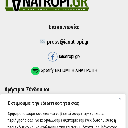
Επικοινωνία:
press@ianatropi.gr
ianatropi.gr/
Spotify ΕΚΠΟΜΠΗ ΑΝΑΤΡΟΠΗ
Χρήσιμοι Σύνδεσμοι
Εκτιμούμε την ιδιωτικότητά σας
ΌΡΟΙ ΧΡΉΣΗΣ
Χρησιμοποιούμε cookies για να βελτιώσουμε την εμπειρία
ΠΟΛΙΤΙΚΉ ΑΠΟΡΡΉΤΟΥ
περιήγησής σας, να προβάλλουμε εξατομικευμένες διαφημίσεις ή
περιεχόμενο και να αναλύουμε την επισκεψιμότητά μας. Κάνοντας