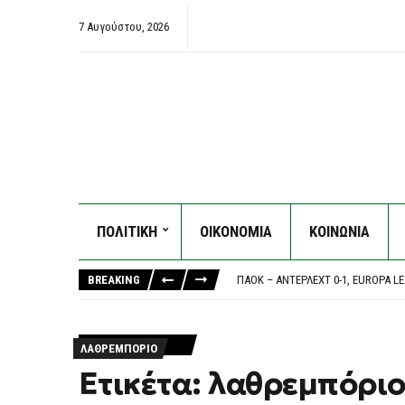
7 Αυγούστου, 2026
ΠΟΛΙΤΙΚΗ
ΟΙΚΟΝΟΜΙΑ
ΚΟΙΝΩΝΙΑ
ΈΠΕΣΕ ΤΜΉΜΑ ΤΗΣ ΨΕΥΔΟΡΟΦΉΣ ΣΤ
“Ο ΑΠΑΡΆΔΕΚΤΟΣ”: ΔΙΕΡΓΑΣΊΕΣ Σ
BREAKING
ΠΑΟΚ – ΆΝΤΕΡΛΕΧΤ 0-1, EUROPA L
ΣΥΝΑΓΕΡΜΌΣ ΓΙΑ ΚΥΒΕΡΝΟΕΠΙΘΈΣ
ΤΟ ΚΟΙΝΟΒΟΎΛΙΟ ΤΟΥ ΙΡΆΝ ΕΞΕΤΆΖ
ΈΠΕΣΕ ΤΜΉΜΑ ΤΗΣ ΨΕΥΔΟΡΟΦΉΣ ΣΤ
ΛΑΘΡΕΜΠΌΡΙΟ
“Ο ΑΠΑΡΆΔΕΚΤΟΣ”: ΔΙΕΡΓΑΣΊΕΣ Σ
Ετικέτα: λαθρεμπόρι