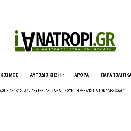
ΚΟΣΜΟΣ
ΑΥΤΟΔΙΟΙΚΗΣΗ
ΑΡΘΡΑ
ΠΑΡΑΠΟΛΙΤΙΚ
Α ΕΠΕΊΓΟΝΤΑ ΣΤΟ ΝΟΣΟΚΟΜΕΊΟ ΤΗΣ ΚΟΡΊΝΘΟΥ – ΈΡΕΥΝΑ ΖΗΤΆΕΙ Ο ΑΝΤΙΠΕΡΙΦΕΡΕ
ΤΗΝ ΔΕΞΙΆ ΠΟΛΥΚΑΤΟΙΚΊΑ – ΤΟ ΠΌΘΕΝ ΈΣΧΕΣ ΤΗΣ ΔΌΜΝΑΣ ΚΑΙ Η ΕΠΙΧΕΊΡΗΣΗ “ΣΚΟΎ
EAGUE: “ΣΟΚ” ΣΤΑ 17 ΔΕΥΤΕΡΌΛΕΠΤΑ ΚΑΙ… ΒΟΥΝΌ Η ΡΕΒΆΝΣ ΓΙΑ ΤΟΝ “ΔΙΚΈΦΑΛΟ”
ΕΙΣ ΣΤΙΣ ΗΠΑ: ΧΆΚΕΡ «ΧΤΥΠΟΎΝ» ΚΟΛΟΣΣΟΎΣ ΜΕ ΈΝΑ ΤΗΛΕΦΏΝΗΜΑ – ΠΏΣ ΠΑΓΙΔΕ
ΕΙ ΝΟΜΟΣΧΈΔΙΟ ΠΟΥ ΘΑ ΑΠΑΓΟΡΕΎΕΙ ΣΕ ΑΜΕΡΙΚΑΝΙΚΆ ΚΑΙ ΙΣΡΑΗΛΙΝΆ ΠΛΟΊΑ ΤΗ ΔΙ
Α ΕΠΕΊΓΟΝΤΑ ΣΤΟ ΝΟΣΟΚΟΜΕΊΟ ΤΗΣ ΚΟΡΊΝΘΟΥ – ΈΡΕΥΝΑ ΖΗΤΆΕΙ Ο ΑΝΤΙΠΕΡΙΦΕΡΕ
ΤΗΝ ΔΕΞΙΆ ΠΟΛΥΚΑΤΟΙΚΊΑ – ΤΟ ΠΌΘΕΝ ΈΣΧΕΣ ΤΗΣ ΔΌΜΝΑΣ ΚΑΙ Η ΕΠΙΧΕΊΡΗΣΗ “ΣΚΟΎ
ο