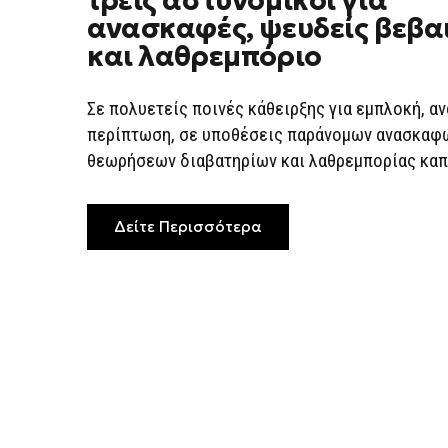
τρεις αστυνομικοί για
ΒΑΡΙΈΣ
ανασκαφές, ψευδείς βεβα
ΚΑΤΗΓΟΡΊΕΣ
ΤΡΕΙΣ
και λαθρεμπόριο
ΑΣΤΥΝΟΜΙΚΟΊ
ΓΙΑ
ΑΝΑΣΚΑΦΈΣ,
ΨΕΥΔΕΊΣ
Σε πολυετείς ποινές κάθειρξης για εμπλοκή, αν
ΒΕΒΑΙΏΣΕΙΣ
περίπτωση, σε υποθέσεις παράνομων ανασκαφώ
ΚΑΙ
ΛΑΘΡΕΜΠΌΡΙΟ
θεωρήσεων διαβατηρίων και λαθρεμπορίας καπν
Δείτε Περισσότερα