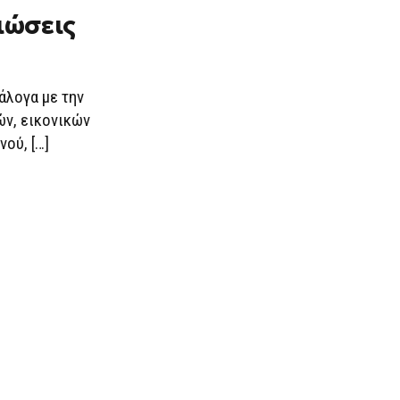
ιώσεις
άλογα με την
ν, εικονικών
ού, […]