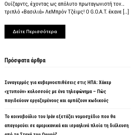
ΝΊΚΗ
Ουίζαρντς, έχοντας ως απόλυτο πρωταγωνιστή τον…
ΓΙΑ
ΤΟΥΣ
τριπλό «Βασιλιά» ΛεΜπρόν Τζέιμς! Ο G.O.A.T. έκανε […]
ΛΈΙΚΕΡΣ
Δείτε Περισσότερα
Πρόσφατα άρθρα
Συναγερμός για κυβερνοεπιθέσεις στις ΗΠΑ: Χάκερ
«χτυπούν» κολοσσούς με ένα τηλεφώνημα – Πώς
παγιδεύουν εργαζομένους και αρπάζουν κωδικούς
Το κοινοβούλιο του Ιράν εξετάζει νομοσχέδιο που θα
απαγορεύει σε αμερικανικά και ισραηλινά πλοία τη διέλευση
από τα Στενά του Ορμούζ