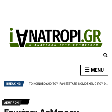
E
X
P
MENU
A
ΘΕΣΣΑΛΟΝΊΚΗ: ΠΑΡΆΣΥΡΣΗ ΠΕΖΟΎ ΑΠΌ ΙΧ ΣΤΟΝ ΔΕΝΔΡΟΠΌΤΑΜΟ
N
ΣΥΝΑΓΕΡΜΌΣ ΓΙΑ ΚΥΒΕΡΝΟΕΠΙΘΈΣΕΙΣ ΣΤΙΣ ΗΠΑ: ΧΆΚΕΡ «ΧΤΥΠΟΎΝ» ΚΟΛΟΣΣΟΎΣ ΜΕ ΈΝΑ ΤΗΛΕΦΏΝΗΜΑ – ΠΏΣ ΠΑΓΙΔΕΎΟΥΝ ΕΡΓΑΖΟΜΈΝΟΥΣ ΚΑΙ ΑΡΠΆΖΟΥΝ ΚΩΔΙΚΟΎΣ
D
BREAKING
ΤΟ ΚΟΙΝΟΒΟΎΛΙΟ ΤΟΥ ΙΡΆΝ ΕΞΕΤΆΖΕΙ ΝΟΜΟΣΧΈΔΙΟ ΠΟΥ ΘΑ ΑΠΑΓΟΡΕΎΕΙ ΣΕ ΑΜΕΡΙΚΑΝΙΚΆ ΚΑΙ ΙΣΡΑΗΛΙΝΆ ΠΛΟΊΑ ΤΗ ΔΙΈΛΕΥΣΗ ΑΠΌ ΤΑ ΣΤΕΝΆ ΤΟΥ ΟΡΜΟΎΖ
S
ΈΠΕΣΕ ΤΜΉΜΑ ΤΗΣ ΨΕΥΔΟΡΟΦΉΣ ΣΤΑ ΕΠΕΊΓΟΝΤΑ ΣΤΟ ΝΟΣΟΚΟΜΕΊΟ ΤΗΣ ΚΟΡΊΝΘΟΥ – ΈΡΕΥΝΑ ΖΗΤΆΕΙ Ο ΑΝΤΙΠΕΡΙΦΕΡΕΙΆΡΧΗΣ ΥΓΕΊΑΣ
E
ΔΉΜΟΣ ΑΘΗΝΑΊΩΝ: ΣΥΝΕΧΊΖΟΝΤΑΙ ΟΙ ΕΝΤΑΤΙΚΟΊ ΈΛΕΓΧΟΙ ΤΗΣ ΔΗΜΟΤΙΚΉΣ ΑΣΤΥΝΟΜΊΑΣ ΓΙΑ ΤΗΝ ΠΡΟΣΤΑΣΊΑ ΤΟΥ ΔΗΜΌΣΙΟΥ ΚΟΙΝΌΧΡΗΣΤΟΥ ΧΏΡΟΥ
A
ΘΕΣΣΑΛΟΝΊΚΗ: ΠΑΡΆΣΥΡΣΗ ΠΕΖΟΎ ΑΠΌ ΙΧ ΣΤΟΝ ΔΕΝΔΡΟΠΌΤΑΜΟ
R
ΛΕΜΠΡΟΝ
ΣΥΝΑΓΕΡΜΌΣ ΓΙΑ ΚΥΒΕΡΝΟΕΠΙΘΈΣΕΙΣ ΣΤΙΣ ΗΠΑ: ΧΆΚΕΡ «ΧΤΥΠΟΎΝ» ΚΟΛΟΣΣΟΎΣ ΜΕ ΈΝΑ ΤΗΛΕΦΏΝΗΜΑ – ΠΏΣ ΠΑΓΙΔΕΎΟΥΝ ΕΡΓΑΖΟΜΈΝΟΥΣ ΚΑΙ ΑΡΠΆΖΟΥΝ ΚΩΔΙΚΟΎΣ
C