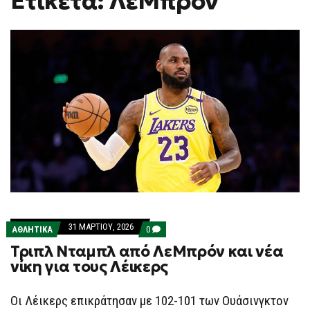
Ετικέτα: ΛεΜπρον
H
F
O
R
M
31 ΜΑΡΤΊΟΥ, 2026
COMMENTS
ΑΘΛΗΤΙΚΑ
0
ON
Τριπλ Νταμπλ από ΛεΜπρόν και νέα
ΤΡΙΠΛ
ΝΤΑΜΠΛ
νίκη για τους Λέικερς
ΑΠΌ
ΛΕΜΠΡΌΝ
ΚΑΙ
Οι Λέικερς επικράτησαν με 102-101 των Ουάσινγκτον
ΝΈΑ