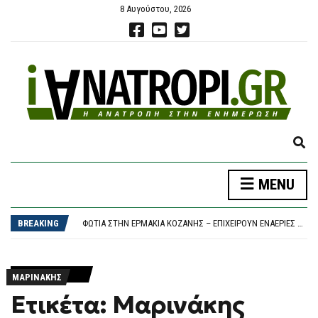
8 Αυγούστου, 2026
E
X
P
ΚΟΖΆΝΗ: ΦΩΤΙΆ ΣΕ ΔΑΣΙΚΉ ΈΚΤΑΣΗ ΣΤΗΝ ΕΡΜΑΚΙΆ – ΜΕΓΆΛΗ ΚΙΝΗΤΟΠΟΊΗΣΗ ΤΗΣ ΠΥΡΟΣΒΕΣΤΙΚΉΣ
MENU
A
«ΚΑΙΝΟΦΑΝΉΣ ΚΑΙ ΆΚΥΡΗ» Η ΝΈΑ ΑΡΧΕΙΟΘΈΤΗΣΗ ΤΩΝ ΥΠΟΚΛΟΠΏΝ, ΛΈΕΙ Η ΔΙΚΗΓΌΡΟΣ ΤΟΥ ΧΡ. ΣΠΊΡΤΖΗ
N
Η ΟΜΟΣΠΟΝΔΊΑ ΤΗΣ ΑΡΓΕΝΤΙΝΉΣ ΠΕΡΙΜΈΝΕΙ ΤΙ ΘΑ ΑΠΟΦΑΣΊΣΟΥΝ ΟΙ ΜΈΣΙ ΚΑΙ ΣΚΑΛΌΝΙ
D
BREAKING
ΦΩΤΙΆ ΣΤΗΝ ΕΡΜΑΚΙΆ ΚΟΖΆΝΗΣ – ΕΠΙΧΕΙΡΟΎΝ ΕΝΑΈΡΙΕΣ ΚΑΙ ΕΠΊΓΕΙΕΣ ΔΥΝΆΜΕΙΣ
S
ΈΣΒΗΣΕ Η ΠΥΡΚΑΓΙΆ ΣΤΟ ΜΑΡΚΌΠΟΥΛΟ ΑΤΤΙΚΉΣ – ΧΩΡΊΣ ΕΝΕΡΓΌ ΜΈΤΩΠΟ Η ΦΩΤΙΆ ΚΟΝΤΆ ΣΤΗ ΘΈΡΜΗ
E
ΚΟΖΆΝΗ: ΦΩΤΙΆ ΣΕ ΔΑΣΙΚΉ ΈΚΤΑΣΗ ΣΤΗΝ ΕΡΜΑΚΙΆ – ΜΕΓΆΛΗ ΚΙΝΗΤΟΠΟΊΗΣΗ ΤΗΣ ΠΥΡΟΣΒΕΣΤΙΚΉΣ
A
«ΚΑΙΝΟΦΑΝΉΣ ΚΑΙ ΆΚΥΡΗ» Η ΝΈΑ ΑΡΧΕΙΟΘΈΤΗΣΗ ΤΩΝ ΥΠΟΚΛΟΠΏΝ, ΛΈΕΙ Η ΔΙΚΗΓΌΡΟΣ ΤΟΥ ΧΡ. ΣΠΊΡΤΖΗ
R
ΜΑΡΙΝΆΚΗΣ
C
Ετικέτα: Μαρινάκης
H