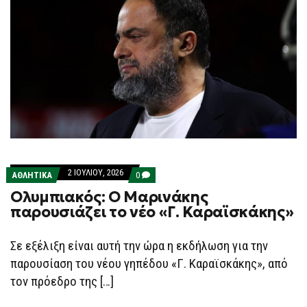
2 ΙΟΥΛΊΟΥ, 2026
COMMENTS
ΑΘΛΗΤΙΚΑ
0
ON
Ολυμπιακός: Ο Μαρινάκης
ΟΛΥΜΠΙΑΚΌΣ:
Ο
παρουσιάζει το νέο «Γ. Καραϊσκάκης»
ΜΑΡΙΝΆΚΗΣ
ΠΑΡΟΥΣΙΆΖΕΙ
ΤΟ
Σε εξέλιξη είναι αυτή την ώρα η εκδήλωση για την
ΝΈΟ
«Γ.
παρουσίαση του νέου γηπέδου «Γ. Καραϊσκάκης», από
ΚΑΡΑΪΣΚΆΚΗΣ»
τον πρόεδρο της […]