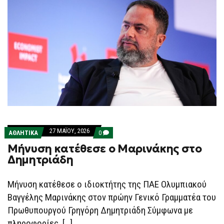
27 ΜΑΪ́ΟΥ, 2026
COMMENTS
ΑΘΛΗΤΙΚΑ
0
ON
Μήνυση κατέθεσε ο Μαρινάκης στο
ΜΉΝΥΣΗ
ΚΑΤΈΘΕΣΕ
Δημητριάδη
Ο
ΜΑΡΙΝΆΚΗΣ
ΣΤΟ
Μήνυση κατέθεσε ο ιδιοκτήτης της ΠΑΕ Ολυμπιακού
ΔΗΜΗΤΡΙΆΔΗ
Βαγγέλης Μαρινάκης στον πρώην Γενικό Γραμματέα του
Πρωθυπουργού Γρηγόρη Δημητριάδη Σύμφωνα με
πληροφορίες, […]