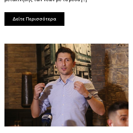
ΜΈΛΛΟΝ
ΤΗΣ
ΝΈΑΣ
ΓΕΝΙΆΣ
Δείτε Περισσότερα