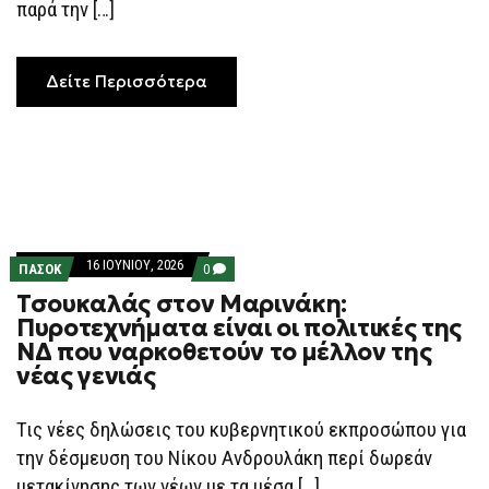
παρά την […]
Δείτε Περισσότερα
16 ΙΟΥΝΊΟΥ, 2026
COMMENTS
ΠΑΣΟΚ
0
ON
Τσουκαλάς στον Μαρινάκη:
ΤΣΟΥΚΑΛΆΣ
ΣΤΟΝ
Πυροτεχνήματα είναι οι πολιτικές της
ΜΑΡΙΝΆΚΗ:
ΝΔ που ναρκοθετούν το μέλλον της
ΠΥΡΟΤΕΧΝΉΜΑΤΑ
ΕΊΝΑΙ
νέας γενιάς
ΟΙ
ΠΟΛΙΤΙΚΈΣ
ΤΗΣ
Τις νέες δηλώσεις του κυβερνητικού εκπροσώπου για
ΝΔ
ΠΟΥ
την δέσμευση του Νίκου Ανδρουλάκη περί δωρεάν
ΝΑΡΚΟΘΕΤΟΎΝ
ΤΟ
μετακίνησης των νέων με τα μέσα […]