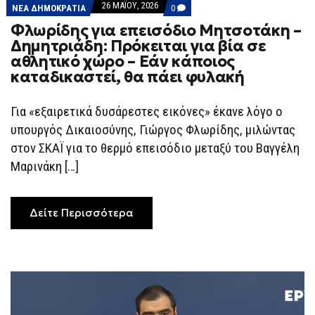
26 ΜΑΪ́ΟΥ, 2026
COMMENTS
ΝΕΑ ΔΗΜΟΚΡΑΤΙΑ
0
ON
Φλωρίδης για επεισόδιο Μητσοτάκη –
ΦΛΩΡΊΔΗΣ
ΓΙΑ
Δημητριάδη: Πρόκειται για βία σε
ΕΠΕΙΣΌΔΙΟ
αθλητικό χώρο – Εάν κάποιος
ΜΗΤΣΟΤΆΚΗ
–
καταδικαστεί, θα πάει φυλακή
ΔΗΜΗΤΡΙΆΔΗ:
ΠΡΌΚΕΙΤΑΙ
ΓΙΑ
Για «εξαιρετικά δυσάρεστες εικόνες» έκανε λόγο ο
ΒΊΑ
ΣΕ
υπουργός Δικαιοσύνης, Γιώργος Φλωρίδης, μιλώντας
ΑΘΛΗΤΙΚΌ
ΧΏΡΟ
στον ΣΚΑΪ για το θερμό επεισόδιο μεταξύ του Βαγγέλη
–
Μαρινάκη […]
ΕΆΝ
ΚΆΠΟΙΟΣ
ΚΑΤΑΔΙΚΑΣΤΕΊ,
ΘΑ
ΠΆΕΙ
Δείτε Περισσότερα
ΦΥΛΑΚΉ