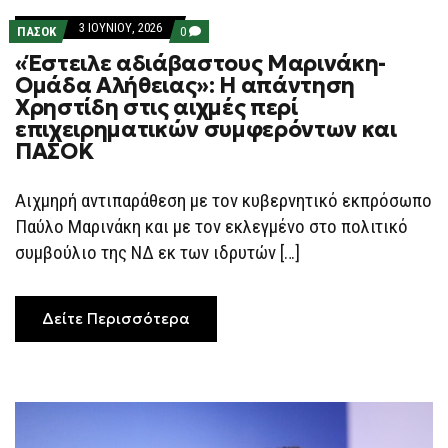
3 ΙΟΥΝΊΟΥ, 2026
COMMENTS
ΠΑΣΟΚ
0
ON
«Έστειλε αδιάβαστους Μαρινάκη-
«ΈΣΤΕΙΛΕ
ΑΔΙΆΒΑΣΤΟΥΣ
Ομάδα Αλήθειας»: Η απάντηση
ΜΑΡΙΝΆΚΗ-
Χρηστίδη στις αιχμές περί
ΟΜΆΔΑ
ΑΛΉΘΕΙΑΣ»:
επιχειρηματικών συμφερόντων και
Η
ΠΑΣΟΚ
ΑΠΆΝΤΗΣΗ
ΧΡΗΣΤΊΔΗ
ΣΤΙΣ
ΑΙΧΜΈΣ
Αιχμηρή αντιπαράθεση με τον κυβερνητικό εκπρόσωπο
ΠΕΡΊ
Παύλο Μαρινάκη και με τον εκλεγμένο στο πολιτικό
ΕΠΙΧΕΙΡΗΜΑΤΙΚΏΝ
ΣΥΜΦΕΡΌΝΤΩΝ
συμβούλιο της ΝΔ εκ των ιδρυτών […]
ΚΑΙ
ΠΑΣΟΚ
Δείτε Περισσότερα