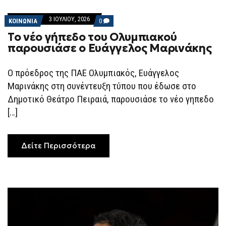
3 ΙΟΥΛΊΟΥ, 2026
COMMENTS
ΚΟΙΝΩΝΙΑ
0
ON
Το νέο γήπεδο του Ολυμπιακού
ΤΟ
ΝΈΟ
παρουσιάσε ο Ευάγγελος Μαρινάκης
ΓΉΠΕΔΟ
ΤΟΥ
ΟΛΥΜΠΙΑΚΟΎ
Ο πρόεδρος της ΠΑΕ Ολυμπιακός, Ευάγγελος
ΠΑΡΟΥΣΙΆΣΕ
Ο
Μαρινάκης στη συνέντευξη τύπου που έδωσε στο
ΕΥΆΓΓΕΛΟΣ
ΜΑΡΙΝΆΚΗΣ
Δημοτικό Θεάτρο Πειραιά, παρουσιάσε το νέο γηπεδο
[…]
Δείτε Περισσότερα