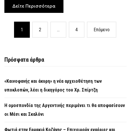
Δείτε Περισσότερα
Posts
1
2
…
4
Επόμενο
navigation
Πρόσφατα άρθρα
«Καινοφανής και άκυρη» η νέα αρχειοθέτηση των
υποκλοπών, λέει η δικηγόρος του Χρ. Σπίρτζη
Η ομοσπονδία της Αργεντινής περιμένει τι θα αποφασίσουν
οι Μέσι και Σκαλόνι
Φωτιά στην Ερμακιά Κοζάνης – Επιχειρούν εναέριες και