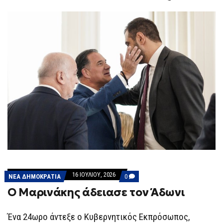
F
O
R
M
16 ΙΟΥΛΊΟΥ, 2026
COMMENTS
ΝΕΑ ΔΗΜΟΚΡΑΤΙΑ
0
ON
Ο Μαρινάκης άδειασε τον Άδωνι
Ο
ΜΑΡΙΝΆΚΗΣ
ΆΔΕΙΑΣΕ
ΤΟΝ
Ένα 24ωρο άντεξε ο Κυβερνητικός Εκπρόσωπος,
ΆΔΩΝΙ