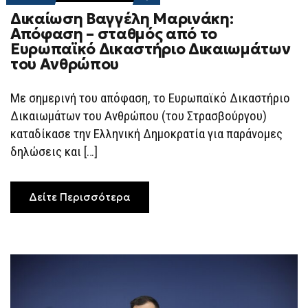
ON
Δικαίωση Βαγγέλη Μαρινάκη:
ΔΙΚΑΊΩΣΗ
ΒΑΓΓΈΛΗ
Απόφαση – σταθμός από το
ΜΑΡΙΝΆΚΗ:
Ευρωπαϊκό Δικαστήριο Δικαιωμάτων
ΑΠΌΦΑΣΗ
–
του Ανθρώπου
ΣΤΑΘΜΌΣ
ΑΠΌ
ΤΟ
Με σημερινή του απόφαση, το Ευρωπαϊκό Δικαστήριο
ΕΥΡΩΠΑΪΚΌ
ΔΙΚΑΣΤΉΡΙΟ
Δικαιωμάτων του Ανθρώπου (του Στρασβούργου)
ΔΙΚΑΙΩΜΆΤΩΝ
ΤΟΥ
καταδίκασε την Ελληνική Δημοκρατία για παράνομες
ΑΝΘΡΏΠΟΥ
δηλώσεις και […]
Δείτε Περισσότερα