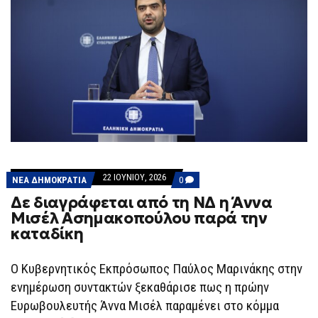
22 ΙΟΥΝΊΟΥ, 2026
COMMENTS
ΝΕΑ ΔΗΜΟΚΡΑΤΙΑ
0
ON
Δε διαγράφεται από τη ΝΔ η Άννα
ΔΕ
ΔΙΑΓΡΆΦΕΤΑΙ
Μισέλ Ασημακοπούλου παρά την
ΑΠΌ
καταδίκη
ΤΗ
ΝΔ
Η
ΆΝΝΑ
Ο Κυβερνητικός Εκπρόσωπος Παύλος Μαρινάκης στην
ΜΙΣΈΛ
ενημέρωση συντακτών ξεκαθάρισε πως η πρώην
ΑΣΗΜΑΚΟΠΟΎΛΟΥ
ΠΑΡΆ
Ευρωβουλευτής Άννα Μισέλ παραμένει στο κόμμα
ΤΗΝ
ΚΑΤΑΔΊΚΗ