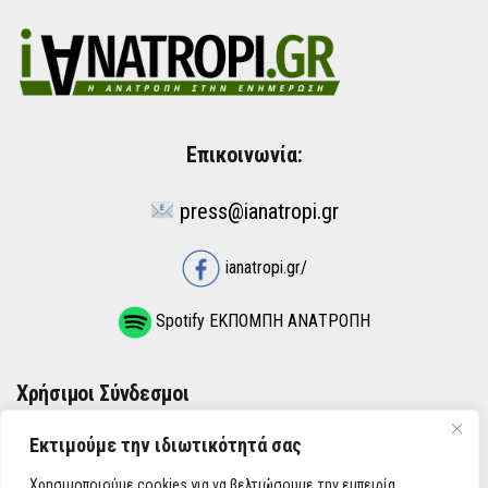
Επικοινωνία:
press@ianatropi.gr
ianatropi.gr/
Spotify ΕΚΠΟΜΠΗ ΑΝΑΤΡΟΠΗ
Χρήσιμοι Σύνδεσμοι
Εκτιμούμε την ιδιωτικότητά σας
ΌΡΟΙ ΧΡΉΣΗΣ
Χρησιμοποιούμε cookies για να βελτιώσουμε την εμπειρία
ΠΟΛΙΤΙΚΉ ΑΠΟΡΡΉΤΟΥ