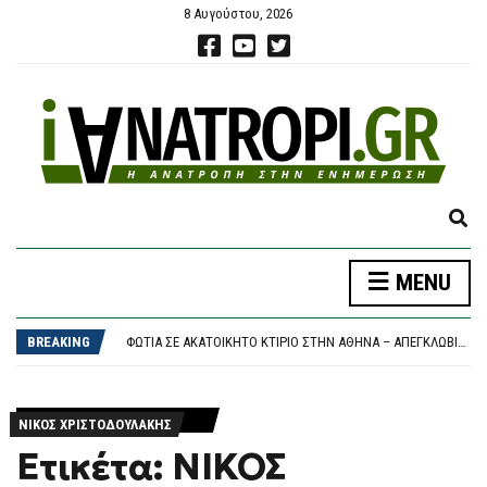
8 Αυγούστου, 2026
E
X
P
MENU
A
ΖΕΛΈΝΣΚΙ: ΤΟ ”ΕΥΧΑΡΙΣΤΏ” ΣΤΗΝ ΑΜΕΡΙΚΑΝΙΚΉ ΓΕΡΟΥΣΊΑ ΓΙΑ ΝΟΜΟΣΧΈΔΙΟ ΠΟΥ ΠΡΟΒΛΈΠΕΙ ΤΗΝ ΕΠΙΒΟΛΉ ΣΗΜΑΝΤΙΚΏΝ ΚΥΡΏΣΕΩΝ ΣΤΗ ΡΩΣΊΑ
N
ΧΑΛΚΙΔΙΚΉ: 8ΧΡΟΝΟΣ ΤΡΑΥΜΑΤΊΣΤΗΚΕ ΣΤΗ ΘΆΛΑΣΣΑ – ΈΚΑΝΕ ΒΟΥΤΙΆ ΚΑΙ ΧΤΎΠΗΣΕ ΣΕ ΠΈΤΡΑ
D
BREAKING
ΦΩΤΙΆ ΣΕ ΑΚΑΤΟΊΚΗΤΟ ΚΤΊΡΙΟ ΣΤΗΝ ΑΘΉΝΑ – ΑΠΕΓΚΛΩΒΊΣΤΗΚΕ ΆΤΟΜΟ ΑΠΌ ΤΟΝ ΔΕΎΤΕΡΟ ΌΡΟΦΟ
S
ΈΚΘΕΣΗ – ΚΑΤΑΠΈΛΤΗΣ ΤΟΥ ΟΟΣΑ: ΒΟΥΤΙΆ 3,6% ΣΤΟΝ ΠΡΑΓΜΑΤΙΚΌ ΜΙΣΘΌ ΚΑΙ ΤΟ ΔΙΑΘΈΣΙΜΟ ΕΙΣΌΔΗΜΑ ΤΟ ΠΡΏΤΟ ΤΡΊΜΗΝΟ ΤΟΥ 2026
E
ΜΠΕΝΦΊΚΑ: Ο ΜΟΝΑΔΙΚΌΣ ΌΡΟΣ ΓΙΑ ΝΑ ΑΦΉΣΕΙ ΤΟΝ ΒΑΓΓΈΛΗ ΠΑΥΛΊΔΗ -ΕΤΟΙΜΆΖΕΙ ΠΡΟΣΦΟΡΆ Η ΦΕΝΈΡΜΠΑΧΤΣΕ
A
ΖΕΛΈΝΣΚΙ: ΤΟ ”ΕΥΧΑΡΙΣΤΏ” ΣΤΗΝ ΑΜΕΡΙΚΑΝΙΚΉ ΓΕΡΟΥΣΊΑ ΓΙΑ ΝΟΜΟΣΧΈΔΙΟ ΠΟΥ ΠΡΟΒΛΈΠΕΙ ΤΗΝ ΕΠΙΒΟΛΉ ΣΗΜΑΝΤΙΚΏΝ ΚΥΡΏΣΕΩΝ ΣΤΗ ΡΩΣΊΑ
R
ΝΙΚΟΣ ΧΡΙΣΤΟΔΟΥΛΑΚΗΣ
ΧΑΛΚΙΔΙΚΉ: 8ΧΡΟΝΟΣ ΤΡΑΥΜΑΤΊΣΤΗΚΕ ΣΤΗ ΘΆΛΑΣΣΑ – ΈΚΑΝΕ ΒΟΥΤΙΆ ΚΑΙ ΧΤΎΠΗΣΕ ΣΕ ΠΈΤΡΑ
C
Ετικέτα: ΝΙΚΟΣ
H