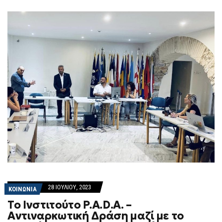
F
O
R
M
28 ΙΟΥΛΊΟΥ, 2023
ΚΟΙΝΩΝΙΑ
Το Ινστιτούτο P.A.D.A. –
Αντιναρκωτική Δράση μαζί με το