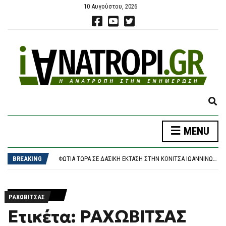
10 Αυγούστου, 2026
E
X
P
MENU
A
ΝΈΑ ΑΠΟΧΏΡΗΣΗ ΑΠΌ ΤΗΝ ΜΑΡΊΑ ΚΑΡΥΣΤΙΑΝΟΎ
N
ΦΩΤΙΆ ΣΤΟΝ ΚΟΥΒΑΡΆ: ΜΆΧΗ ΜΕ ΤΙΣ ΦΛΌΓΕΣ ΣΤΙΣ ΠΑΡΥΦΈΣ ΧΑΡΆΔΡΑΣ – ΖΗΜΙΈΣ ΣΕ ΠΟΙΜΝΙΟΣΤΆΣΙΟ ΚΑΙ ΠΤΗΝΟΤΡΟΦΙΚΉ ΜΟΝΆΔΑ
D
BREAKING
ΦΩΤΙΆ ΤΏΡΑ ΣΕ ΔΑΣΙΚΉ ΈΚΤΑΣΗ ΣΤΗΝ ΚΌΝΙΤΣΑ ΙΩΑΝΝΊΝΩΝ – ΣΗΚΏΘΗΚΕ ΕΛΙΚΌΠΤΕΡΟ
S
ΦΩΤΙΆ ΣΤΗΝ ΚΌΝΙΤΣΑ: ΣΥΝΑΓΕΡΜΌΣ ΣΤΗΝ ΠΥΡΟΣΒΕΣΤΙΚΉ ΓΙΑ ΠΥΡΚΑΓΙΆ ΣΕ ΔΑΣΙΚΉ ΈΚΤΑΣΗ
E
ΔΥΟ ΑΚΌΜΗ ΜΕΤΆΛΛΙΑ ΣΤΟ ΠΑΓΚΌΣΜΙΟ ΠΡΩΤΆΘΛΗΜΑ ΣΤΊΒΟΥ Κ20
A
ΝΈΑ ΑΠΟΧΏΡΗΣΗ ΑΠΌ ΤΗΝ ΜΑΡΊΑ ΚΑΡΥΣΤΙΑΝΟΎ
R
ΡΑΧΩΒΙΤΣΑΣ
ΦΩΤΙΆ ΣΤΟΝ ΚΟΥΒΑΡΆ: ΜΆΧΗ ΜΕ ΤΙΣ ΦΛΌΓΕΣ ΣΤΙΣ ΠΑΡΥΦΈΣ ΧΑΡΆΔΡΑΣ – ΖΗΜΙΈΣ ΣΕ ΠΟΙΜΝΙΟΣΤΆΣΙΟ ΚΑΙ ΠΤΗΝΟΤΡΟΦΙΚΉ ΜΟΝΆΔΑ
C
Ετικέτα: ΡΑΧΩΒΙΤΣΑΣ
H