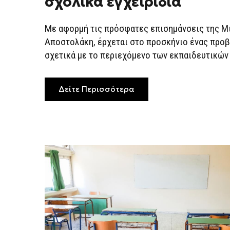
σχολικά εγχειρίδια
ΟΙ
ΑΝΑΧΡΟΝΙΣΤΙΚΈΣ
ΑΝΤΙΛΉΨΕΙΣ
ΣΤΑ
Με αφορμή τις πρόσφατες επισημάνσεις της Μ
ΣΧΟΛΙΚΆ
ΕΓΧΕΙΡΊΔΙΑ
Αποστολάκη, έρχεται στο προσκήνιο ένας προ
σχετικά με το περιεχόμενο των εκπαιδευτικών 
Δείτε Περισσότερα