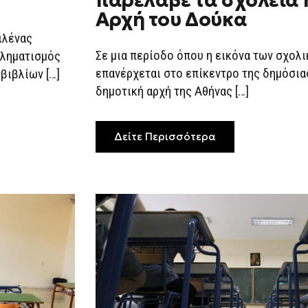
παρέλαβε τα σχολεία 
ΈΤΣΙ
Αρχή του Δούκα
ΠΑΡΈΛΑΒΕ
ΤΑ
ιλένας
ΣΧΟΛΕΊΑ
Η
Σε μια περίοδο όπου η εικόνα των σχο
βληματισμός
ΔΗΜΟΤΙΚΉ
ΑΡΧΉ
επανέρχεται στο επίκεντρο της δημόσια
βιβλίων […]
ΤΟΥ
δημοτική αρχή της Αθήνας […]
ΔΟΎΚΑ
Δείτε Περισσότερα