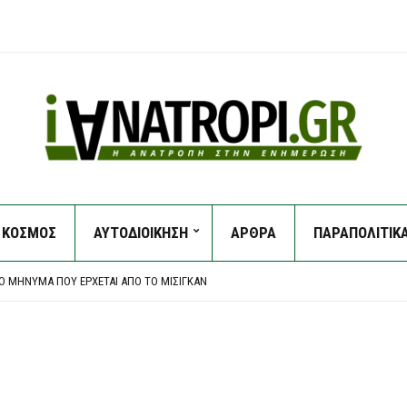
ΚΟΣΜΟΣ
ΑΥΤΟΔΙΟΙΚΗΣΗ
ΑΡΘΡΑ
ΠΑΡΑΠΟΛΙΤΙΚ
ΈΑ ΚΑΙ ΤΗΝ ΑΝΑΚΡΊΤΡΙΑ Η 46ΧΡΟΝΗ ΠΟΥ ΚΑΤΗΓΟΡΕΊΤΑΙ ΓΙΑ ΣΥΜΜΕΤΟΧΉ ΣΤΗΝ ΕΜΠ
48ΧΡΟΝΟΣ ΟΔΗΓΌΣ ΦΟΡΤΗΓΟΎ ΠΟΥ ΈΠΕΣΕ ΣΕ ΓΚΡΕΜΌ
 ΤΟ ΜΉΝΥΜΑ ΠΟΥ ΈΡΧΕΤΑΙ ΑΠΌ ΤΟ ΜΊΣΙΓΚΑΝ
ΙΣΤΟΡΊΑ ΜΕ ΑΣΗΜΈΝΙΟ ΜΕΤΆΛΛΙΟ ΣΤΟ ΠΑΓΚΌΣΜΙΟ Κ20
 ΤΗΣ ΟΡΓΆΝΩΣΗΣ ΤΩΝ ΤΣΙΓΑΡΆΔΩΝ ΤΟΥ «ΈΝΤΙΚ»
ΈΑ ΚΑΙ ΤΗΝ ΑΝΑΚΡΊΤΡΙΑ Η 46ΧΡΟΝΗ ΠΟΥ ΚΑΤΗΓΟΡΕΊΤΑΙ ΓΙΑ ΣΥΜΜΕΤΟΧΉ ΣΤΗΝ ΕΜΠ
48ΧΡΟΝΟΣ ΟΔΗΓΌΣ ΦΟΡΤΗΓΟΎ ΠΟΥ ΈΠΕΣΕ ΣΕ ΓΚΡΕΜΌ