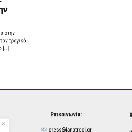
–
ην
υ στην
 τον τραγικό
 […]
Επικοινωνία:
Χ
press@ianatropi.gr
Ό