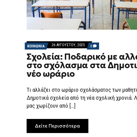
26 ΑΥΓΟΎΣΤΟΥ, 2025
COMMENTS
ΚΟΙΝΩΝΙΑ
0
ON
Σχολεία: Ποδαρικό με αλλ
ΣΧΟΛΕΊΑ:
ΠΟΔΑΡΙΚΌ
στο σχόλασμα στα Δημοτι
ΜΕ
ΑΛΛΑΓΈΣ
νέο ωράριο
ΣΤΟ
ΣΧΌΛΑΣΜΑ
ΣΤΑ
ΔΗΜΟΤΙΚΆ
Τι αλλάζει στο ωράριο σχολάσματος των μαθητ
–
ΤΟ
Δημοτικά σχολεία από τη νέα σχολική χρονιά. 
ΝΈΟ
μας χωρίζουν από […]
ΩΡΆΡΙΟ
Δείτε Περισσότερα