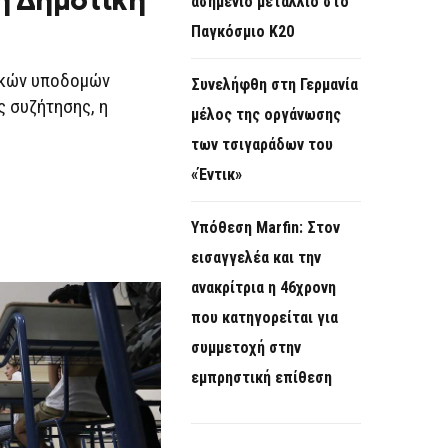
η Δημοτική
ασημένιο μετάλλιο στο
Παγκόσμιο Κ20
λικών υποδομών
Συνελήφθη στη Γερμανία
ς συζήτησης, η
μέλος της οργάνωσης
των τσιγαράδων του
«Έντικ»
Υπόθεση Marfin: Στον
εισαγγελέα και την
ανακρίτρια η 46χρονη
που κατηγορείται για
συμμετοχή στην
εμπρηστική επίθεση