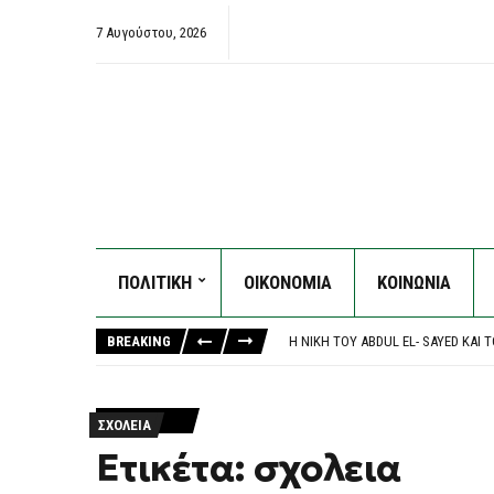
7 Αυγούστου, 2026
ΠΟΛΙΤΙΚΗ
ΟΙΚΟΝΟΜΙΑ
ΚΟΙΝΩΝΙΑ
ΥΠΌΘΕΣΗ MARFIN: ΣΤΟΝ ΕΙΣΑΓΓΕΛ
ΤΡΑΓΩΔΊΑ ΣΤΗ ΣΠΆΡΤΗ: ΝΕΚΡΌΣ 
BREAKING
Η ΝΊΚΗ ΤΟΥ ABDUL EL- SAYED ΚΑΙ
Η ΈΒΕΛΥΝ ΜΗΤΡΟΠΟΎΛΟΥ ΈΓΡΑΨΕ 
ΣΥΝΕΛΉΦΘΗ ΣΤΗ ΓΕΡΜΑΝΊΑ ΜΈΛΟΣ
ΥΠΌΘΕΣΗ MARFIN: ΣΤΟΝ ΕΙΣΑΓΓΕΛ
ΣΧΟΛΕΙΑ
ΤΡΑΓΩΔΊΑ ΣΤΗ ΣΠΆΡΤΗ: ΝΕΚΡΌΣ 
Ετικέτα: σχολεια