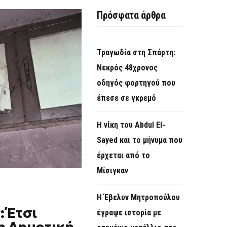
O
Πρόσφατα άρθρα
R
M
Τραγωδία στη Σπάρτη:
Νεκρός 48χρονος
οδηγός φορτηγού που
έπεσε σε γκρεμό
Η νίκη του Abdul El-
Sayed και το μήνυμα που
έρχεται από το
Μίσιγκαν
Η Έβελυν Μητροπούλου
 Έτσι
έγραψε ιστορία με