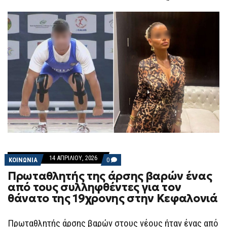
F
O
R
M
14 ΑΠΡΙΛΊΟΥ, 2026
COMMENTS
ΚΟΙΝΩΝΙΑ
0
ON
Πρωταθλητής της άρσης βαρών ένας
ΠΡΩΤΑΘΛΗΤΉΣ
ΤΗΣ
από τους συλληφθέντες για τον
ΆΡΣΗΣ
θάνατο της 19χρονης στην Κεφαλονιά
ΒΑΡΏΝ
ΈΝΑΣ
ΑΠΌ
ΤΟΥΣ
Πρωταθλητής άρσης βαρών στους νέους ήταν ένας από