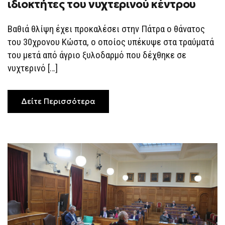
30ΧΡΟΝΟΥ:
ιδιοκτήτες του νυχτερινού κέντρου
ΟΚΤΏ
ΠΡΟΣΑΓΩΓΈΣ
ΓΙΑ
Βαθιά θλίψη έχει προκαλέσει στην Πάτρα ο θάνατος
ΤΟ
ΦΟΝΙΚΌ
του 30χρονου Κώστα, ο οποίος υπέκυψε στα τραύματά
ΞΥΛΟΔΑΡΜΌ
του μετά από άγριο ξυλοδαρμό που δέχθηκε σε
ΤΟΥ
30ΧΡΟΝΟΥ
νυχτερινό […]
ΣΕ
ΝΥΧΤΕΡΙΝΌ
ΚΈΝΤΡΟ
ΣΤΗΝ
ΠΆΤΡΑ
Δείτε Περισσότερα
–
ΣΥΝΕΛΉΦΘΗΣΑΝ
ΚΑΙ
ΟΙ
ΙΔΙΟΚΤΉΤΕΣ
ΤΟΥ
ΝΥΧΤΕΡΙΝΟΎ
ΚΈΝΤΡΟΥ