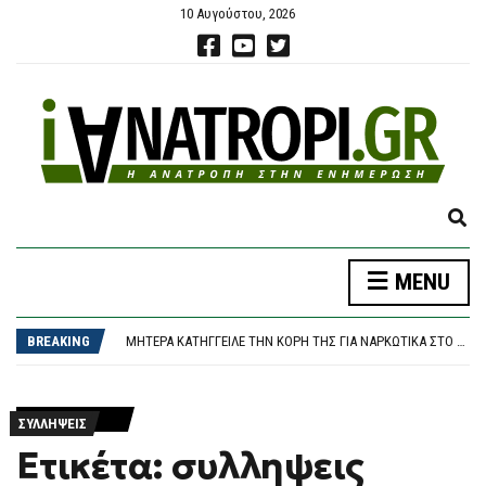
10 Αυγούστου, 2026
E
X
ΦΩΤΙΆ ΤΏΡΑ ΣΕ ΔΑΣΙΚΉ ΈΚΤΑΣΗ ΣΤΗΝ ΚΌΝΙΤΣΑ ΙΩΑΝΝΊΝΩΝ – ΣΗΚΏΘΗΚΕ ΕΛΙΚΌΠΤΕΡΟ
P
ΠΆΡΟΣ: «ΔΕΝ ΉΤΑΝ ΚΟΝΤΆ ΣΤΟ ΠΑΙΔΊ ΚΑΙ ΠΡΙΝ ΈΝΑΝ ΜΉΝΑ ΤΟ ΕΊΧΕ ΑΦΉΣΕΙ ΞΑΝΆ ΜΌΝΟ» ΛΈΕΙ Ο ΙΔΙΟΚΤΉΤΗΣ ΤΟΥ BEACH BAR ΓΙΑ ΤΟΝ ΠΑΤΈΡΑ ΤΟΥ 4ΧΡΟΝΟΥ
MENU
A
ΠΌΤΕ ΠΛΗΡΏΝΟΝΤΑΙ ΟΙ ΣΥΝΤΆΞΕΙΣ ΣΕΠΤΕΜΒΡΊΟΥ
N
ΜΗΤΈΡΑ ΚΑΤΉΓΓΕΙΛΕ ΤΗΝ ΚΌΡΗ ΤΗΣ ΓΙΑ ΝΑΡΚΩΤΙΚΆ ΣΤΟ ΗΡΆΚΛΕΙΟ ΚΑΙ ΕΚΕΊΝΗ ΤΗ ΜΉΝΥΣΕ ΓΙΑ ΕΝΔΟΟΙΚΟΓΕΝΕΙΑΚΉ ΒΊΑ
D
BREAKING
ΦΩΤΙΆ ΣΤΟΝ ΚΟΥΒΑΡΆ: ΜΆΧΗ ΜΕ ΤΙΣ ΦΛΌΓΕΣ ΣΤΙΣ ΠΑΡΥΦΈΣ ΧΑΡΆΔΡΑΣ – ΖΗΜΙΈΣ ΣΕ ΠΟΙΜΝΙΟΣΤΆΣΙΟ ΚΑΙ ΠΤΗΝΟΤΡΟΦΙΚΉ ΜΟΝΆΔΑ
S
ΦΩΤΙΆ ΤΏΡΑ ΣΕ ΔΑΣΙΚΉ ΈΚΤΑΣΗ ΣΤΗΝ ΚΌΝΙΤΣΑ ΙΩΑΝΝΊΝΩΝ – ΣΗΚΏΘΗΚΕ ΕΛΙΚΌΠΤΕΡΟ
E
ΠΆΡΟΣ: «ΔΕΝ ΉΤΑΝ ΚΟΝΤΆ ΣΤΟ ΠΑΙΔΊ ΚΑΙ ΠΡΙΝ ΈΝΑΝ ΜΉΝΑ ΤΟ ΕΊΧΕ ΑΦΉΣΕΙ ΞΑΝΆ ΜΌΝΟ» ΛΈΕΙ Ο ΙΔΙΟΚΤΉΤΗΣ ΤΟΥ BEACH BAR ΓΙΑ ΤΟΝ ΠΑΤΈΡΑ ΤΟΥ 4ΧΡΟΝΟΥ
A
R
ΣΥΛΛΗΨΕΙΣ
C
Ετικέτα: συλληψεις
H