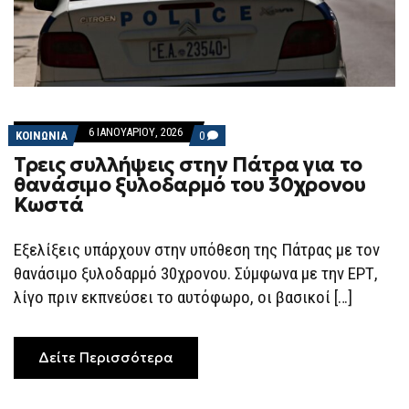
6 ΙΑΝΟΥΑΡΊΟΥ, 2026
COMMENTS
ΚΟΙΝΩΝΙΑ
0
ON
Τρεις συλλήψεις στην Πάτρα για το
ΤΡΕΙΣ
ΣΥΛΛΉΨΕΙΣ
θανάσιμο ξυλοδαρμό του 30χρονου
ΣΤΗΝ
Κωστά
ΠΆΤΡΑ
ΓΙΑ
ΤΟ
ΘΑΝΆΣΙΜΟ
Εξελίξεις υπάρχουν στην υπόθεση της Πάτρας με τον
ΞΥΛΟΔΑΡΜΌ
θανάσιμο ξυλοδαρμό 30χρονου. Σύμφωνα με την ΕΡΤ,
ΤΟΥ
30ΧΡΟΝΟΥ
λίγο πριν εκπνεύσει το αυτόφωρο, οι βασικοί […]
ΚΩΣΤΆ
Δείτε Περισσότερα