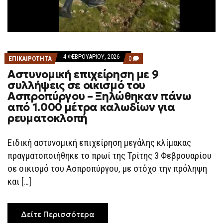
4 ΦΕΒΡΟΥΑΡΊΟΥ, 2026
COMMENTS
ΕΠΙΚΑΙΡΟΤΗΤΑ
0
ON
Αστυνομική επιχείρηση με 9
ΑΣΤΥΝΟΜΙΚΉ
ΕΠΙΧΕΊΡΗΣΗ
συλλήψεις σε οικισμό του
ΜΕ
Ασπροπύργου – Ξηλώθηκαν πάνω
9
ΣΥΛΛΉΨΕΙΣ
από 1.000 μέτρα καλωδίων για
ΣΕ
ρευματοκλοπή
ΟΙΚΙΣΜΌ
ΤΟΥ
ΑΣΠΡΟΠΎΡΓΟΥ
–
Ειδική αστυνομική επιχείρηση μεγάλης κλίμακας
ΞΗΛΏΘΗΚΑΝ
πραγματοποιήθηκε το πρωί της Τρίτης 3 Φεβρουαρίου
ΠΆΝΩ
ΑΠΌ
σε οικισμό του Ασπροπύργου, με στόχο την πρόληψη
1.000
ΜΈΤΡΑ
και […]
ΚΑΛΩΔΊΩΝ
ΓΙΑ
ΡΕΥΜΑΤΟΚΛΟΠΉ
Δείτε Περισσότερα