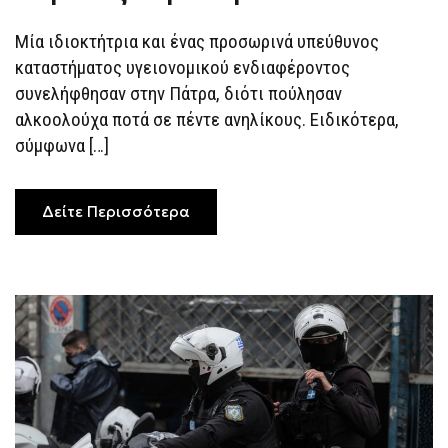
ΑΛΚΟΟΛΟΎΧΩΝ
ΠΟΤΏΝ
ΣΕ
Μία ιδιοκτήτρια και ένας προσωρινά υπεύθυνος
ΠΈΝΤΕ
καταστήματος υγειονομικού ενδιαφέροντος
ΑΝΉΛΙΚΟΥΣ
ΣΤΗΝ
συνελήφθησαν στην Πάτρα, διότι πούλησαν
ΠΆΤΡΑ
αλκοολούχα ποτά σε πέντε ανηλίκους. Ειδικότερα,
σύμφωνα […]
Δείτε Περισσότερα