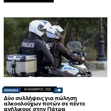
30 ΝΟΕΜΒΡΊΟΥ, 2025
COMMENTS
ΚΟΙΝΩΝΙΑ
0
ON
Δύο συλλήψεις για πώληση
ΔΎΟ
ΣΥΛΛΉΨΕΙΣ
αλκοολούχων ποτών σε πέντε
ΓΙΑ
ανήλικους στην Πάτρα
ΠΏΛΗΣΗ