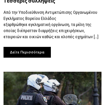
Tέσσερις συλλήψεις
ΕΠΙΧΕΙΡΉΣΕΩΝ,
ΕΤΑΙΡΕΙΏΝ,
ΟΙΚΙΏΝ
Από την Υποδιεύθυνση Αντιμετώπισης Οργανωμένου
ΚΑΙ
ΚΛΟΠΈΣ
Εγκλήματος Βορείου Ελλάδος
ΟΧΗΜΆΤΩΝ
–
εξαρθρώθηκε εγκληματική οργάνωση, τα μέλη της
TΈΣΣΕΡΙΣ
οποίας διέπρατταν διαρρήξεις επιχειρήσεων,
ΣΥΛΛΉΨΕΙΣ
εταιρειών και οικιών καθώς και κλοπές οχημάτων […]
Δείτε Περισσότερα