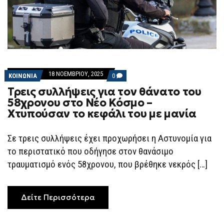
18 ΝΟΕΜΒΡΊΟΥ, 2025
COMMENTS
ΚΟΙΝΩΝΙΑ
0
ON
Τρεις συλλήψεις για τον θάνατο του
ΤΡΕΙΣ
ΣΥΛΛΉΨΕΙΣ
58χρονου στο Νέο Κόσμο –
ΓΙΑ
Χτυπούσαν το κεφάλι του με μανία
ΤΟΝ
ΘΆΝΑΤΟ
ΤΟΥ
58ΧΡΟΝΟΥ
Σε τρεις συλλήψεις έχει προχωρήσει η Αστυνομία για
ΣΤΟ
το περιστατικό που οδήγησε στον θανάσιμο
ΝΈΟ
ΚΌΣΜΟ
τραυματισμό ενός 58χρονου, που βρέθηκε νεκρός […]
–
ΧΤΥΠΟΎΣΑΝ
ΤΟ
ΚΕΦΆΛΙ
ΤΟΥ
Δείτε Περισσότερα
ΜΕ
ΜΑΝΊΑ