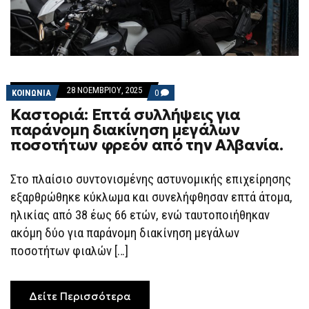
28 ΝΟΕΜΒΡΊΟΥ, 2025
COMMENTS
ΚΟΙΝΩΝΙΑ
0
ON
Καστοριά: Eπτά συλλήψεις για
ΚΑΣΤΟΡΙΆ:
EΠΤΆ
παράνομη διακίνηση μεγάλων
ΣΥΛΛΉΨΕΙΣ
ποσοτήτων φρεόν από την Αλβανία.
ΓΙΑ
ΠΑΡΆΝΟΜΗ
ΔΙΑΚΊΝΗΣΗ
ΜΕΓΆΛΩΝ
Στο πλαίσιο συντονισμένης αστυνομικής επιχείρησης
ΠΟΣΟΤΉΤΩΝ
εξαρθρώθηκε κύκλωμα και συνελήφθησαν επτά άτομα,
ΦΡΕΌΝ
ΑΠΌ
ηλικίας από 38 έως 66 ετών, ενώ ταυτοποιήθηκαν
ΤΗΝ
ΑΛΒΑΝΊΑ.
ακόμη δύο για παράνομη διακίνηση μεγάλων
ποσοτήτων φιαλών […]
Δείτε Περισσότερα