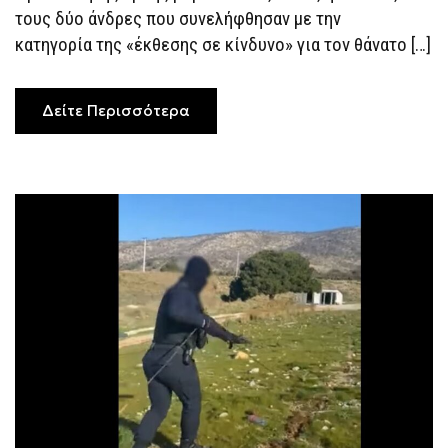
ΣΥΛΛΗΦΘΈΝΤΕΣ
τους δύο άνδρες που συνελήφθησαν με την
ΓΙΑ
ΤΟΝ
κατηγορία της «έκθεσης σε κίνδυνο» για τον θάνατο […]
ΘΆΝΑΤΟ
ΤΗΣ
19ΧΡΟΝΗΣ
ΣΤΗΝ
ΚΕΦΑΛΟΝΙΆ
Δείτε Περισσότερα