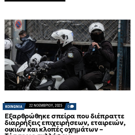
22 ΝΟΕΜΒΡΊΟΥ, 2025
COMMENTS
ΚΟΙΝΩΝΙΑ
0
ON
Εξαρθρώθηκε σπείρα που διέπραττε
ΕΞΑΡΘΡΏΘΗΚΕ
ΣΠΕΊΡΑ
διαρρήξεις επιχειρήσεων, εταιρειών,
ΠΟΥ
οικιών και κλοπές οχημάτων –
ΔΙΈΠΡΑΤΤΕ
ΔΙΑΡΡΉΞΕΙΣ