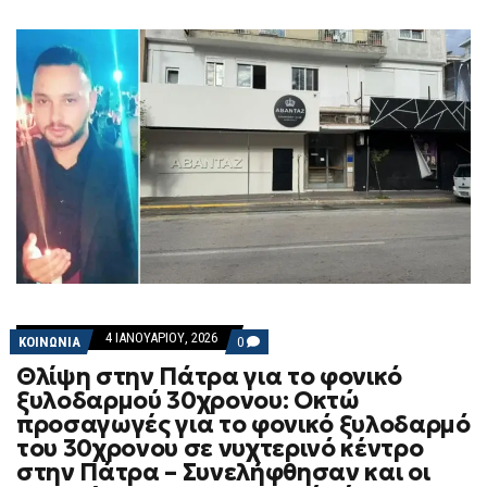
4 ΙΑΝΟΥΑΡΊΟΥ, 2026
COMMENTS
ΚΟΙΝΩΝΙΑ
0
ON
Θλίψη στην Πάτρα για το φονικό
ΘΛΊΨΗ
ΣΤΗΝ
ξυλοδαρμού 30χρονου: Οκτώ
ΠΆΤΡΑ
προσαγωγές για το φονικό ξυλοδαρμό
ΓΙΑ
ΤΟ
του 30χρονου σε νυχτερινό κέντρο
ΦΟΝΙΚΌ
στην Πάτρα – Συνελήφθησαν και οι
ΞΥΛΟΔΑΡΜΟΎ