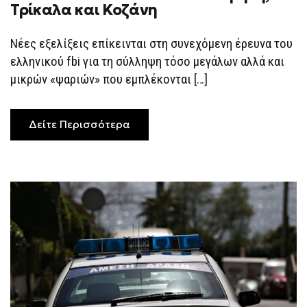
Τρίκαλα και Κοζάνη
ΓΙΑ
ΤΟ
ΣΚΆΝΔΑΛΟ
ΤΟΥ
Νέες εξελίξεις επίκεινται στη συνεχόμενη έρευνα του
ΟΠΕΚΕΠΕ
ελληνικού fbi για τη σύλληψη τόσο μεγάλων αλλά και
ΣΕ
ΚΡΉΤΗ,
μικρών «ψαριών» που εμπλέκονται […]
ΤΡΊΚΑΛΑ
ΚΑΙ
ΚΟΖΆΝΗ
Δείτε Περισσότερα