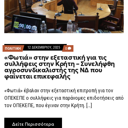
12 ΔΕΚΕΜΒΡΊΟΥ, 2025
COMMENTS
ΠΟΛΙΤΙΚΗ
0
ON
«Φωτιά» στην εξεταστική για τις
«ΦΩΤΙΆ»
ΣΤΗΝ
συλλήψεις στην Κρήτη – Συνελήφθη
ΕΞΕΤΑΣΤΙΚΉ
αγροσυνδικαλιστής της ΝΔ που
ΓΙΑ
ΤΙΣ
φαίνεται επικεφαλής
ΣΥΛΛΉΨΕΙΣ
ΣΤΗΝ
ΚΡΉΤΗ
«Φωτιά» έβαλαν στην εξεταστική επιτροπή για τον
–
ΣΥΝΕΛΉΦΘΗ
ΟΠΕΚΕΠΕ ο συλλήψεις για παράνομες επιδοτήσεις από
ΑΓΡΟΣΥΝΔΙΚΑΛΙΣΤΉΣ
ΤΗΣ
τον ΟΠΕΚΕΠΕ, που έγιναν στην Κρήτη. […]
ΝΔ
ΠΟΥ
ΦΑΊΝΕΤΑΙ
ΕΠΙΚΕΦΑΛΉΣ
Δείτε Περισσότερα