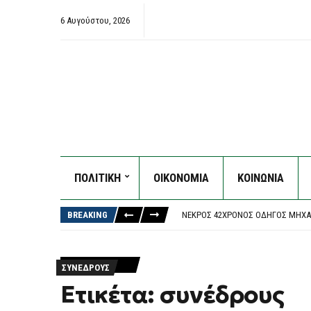
6 Αυγούστου, 2026
ΠΟΛΙΤΙΚΗ
ΟΙΚΟΝΟΜΙΑ
ΚΟΙΝΩΝΙΑ
EUROSTAT: ΤΟ 32% ΤΩΝ ΕΛΛΉΝΩΝ 
ΝΈΑ ΠΥΡΆ ΑΥΓΕΡΙΝΟΎ ΚΑΤΆ ΚΑΡΥΣΤ
BREAKING
ΝΕΚΡΌΣ 42ΧΡΟΝΟΣ ΟΔΗΓΌΣ ΜΗΧΑ
ΣΏΘΗΚΑΝ ΠΆΝΩ ΑΠΌ 100 ΖΏΑ ΣΤΟ 
ΔΟΛΟΦΟΝΊΑ 38ΧΡΟΝΗΣ ΒΡΕΤΑΝΊΔΑ
EUROSTAT: ΤΟ 32% ΤΩΝ ΕΛΛΉΝΩΝ 
ΣΥΝΈΔΡΟΥΣ
ΝΈΑ ΠΥΡΆ ΑΥΓΕΡΙΝΟΎ ΚΑΤΆ ΚΑΡΥΣΤ
Ετικέτα: συνέδρους