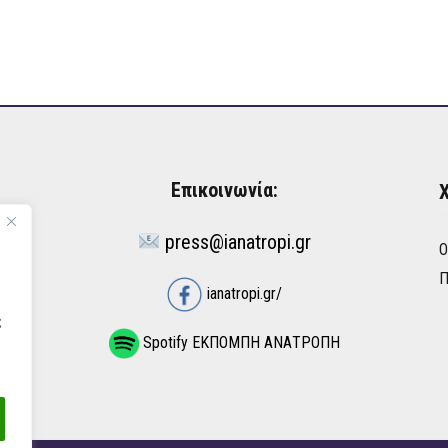
Επικοινωνία:
Χ
press@ianatropi.gr
Ό
Π
ianatropi.gr/
ς
Spotify ΕΚΠΟΜΠΗ ΑΝΑΤΡΟΠΗ