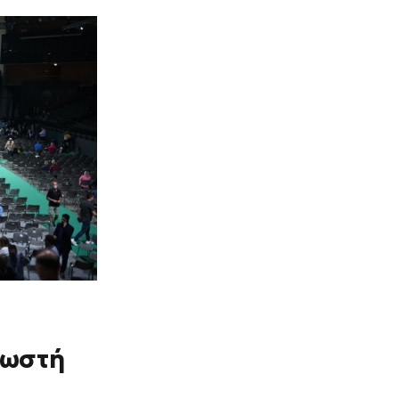
νωστή