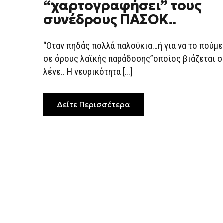
“χαρτογραφήσει” τους
ΓΝΩΣΤΉ
ΙΣΤΟΣΕΛΊΔΑ
συνέδρους ΠΑΣΟΚ..
–
ΒΙΆΖΕΤΑΙ
ΝΑ
“ΧΑΡΤΟΓΡΑΦΉΣΕΙ”
“Οταν πηδάς πολλά παλούκια…ή για να το πούμε
ΤΟΥΣ
σε όρους λαϊκής παράδοσης”οποίος βιάζεται σ
ΣΥΝΈΔΡΟΥΣ
ΠΑΣΟΚ..
λένε.. Η νευρικότητα […]
Δείτε Περισσότερα