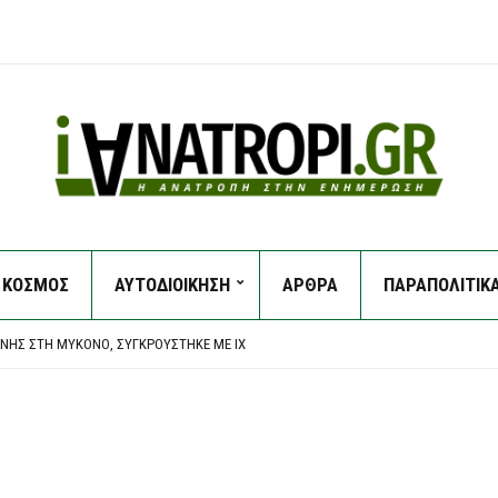
ΚΟΣΜΟΣ
ΑΥΤΟΔΙΟΙΚΗΣΗ
ΑΡΘΡΑ
ΠΑΡΑΠΟΛΙΤΙΚ
ΚΑΘΥΣΤΕΡΕΊ ΝΑ ΠΛΗΡΏΣΕΙ ΤΟΥΣ ΛΟΓΑΡΙΑΣΜΟΎΣ ΚΟΙΝΉΣ ΩΦΈΛΕΙΑΣ
ΙΑΝΟΎ: «ΚΆΠΟΙΟΙ ΟΝΕΙΡΕΎΟΝΤΑΙ ΒΟΥΛΕΥΤΙΚΆ ΈΔΡΑΝΑ ΚΑΙ ΣΥΝΩΜΟΣΊΕΣ»
ΝΉΣ ΣΤΗ ΜΎΚΟΝΟ, ΣΥΓΚΡΟΎΣΤΗΚΕ ΜΕ ΙΧ
ΠΡΌΧΕΙΡΟ ΚΑΤΑΦΎΓΙΟ ΣΤΑ ΒΊΛΙΑ
Σ ΣΤΗΝ ΚΥΨΈΛΗ: ΣΤΗΝ ΕΥΕΛΠΊΔΩΝ ΓΙΑ ΝΑ ΑΠΟΛΟΓΗΘΕΊ Ο 26ΧΡΟΝΟΣ ΑΦΓΑΝΌΣ
ΚΑΘΥΣΤΕΡΕΊ ΝΑ ΠΛΗΡΏΣΕΙ ΤΟΥΣ ΛΟΓΑΡΙΑΣΜΟΎΣ ΚΟΙΝΉΣ ΩΦΈΛΕΙΑΣ
ΙΑΝΟΎ: «ΚΆΠΟΙΟΙ ΟΝΕΙΡΕΎΟΝΤΑΙ ΒΟΥΛΕΥΤΙΚΆ ΈΔΡΑΝΑ ΚΑΙ ΣΥΝΩΜΟΣΊΕΣ»