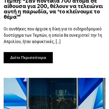
Τέμπη: “Σαν ποντίκια 700 άτομα σε
ΣΤΗ
αίθουσα για 200, θέλουν να τελειώνει
ΔΊΚΗ
ΓΙΑ
αυτή η παρωδία, να ‘το κλείνουμε το
ΤΑ
θέμα'”
ΤΈΜΠΗ:
“ΣΑΝ
ΠΟΝΤΊΚΙΑ
700
Οι συνθήκες που άρχισε η δίκη για το σιδηροδρομικό
ΆΤΟΜΑ
δυστύχημα των Τεμπών, η οποία θα συνεχιστεί την 1η
ΣΕ
ΑΊΘΟΥΣΑ
Απριλίου, ήταν ασφυκτικές, […]
ΓΙΑ
200,
ΘΈΛΟΥΝ
ΝΑ
ΤΕΛΕΙΏΝΕΙ
Δείτε Περισσότερα
ΑΥΤΉ
Η
ΠΑΡΩΔΊΑ,
ΝΑ
‘ΤΟ
ΚΛΕΊΝΟΥΜΕ
ΤΟ
ΘΈΜΑ'”