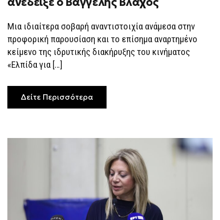
ανέδειξε ο Βαγγέλης Βλάχος
ΔΙΑΚΉΡΥΞΗ
ΤΗΣ
«ΕΛΠΊΔΑΣ»
Μια ιδιαίτερα σοβαρή αναντιστοιχία ανάμεσα στην
ΚΑΙ
ΟΙ
προφορική παρουσίαση και το επίσημα αναρτημένο
ΣΤΑΘΕΡΈΣ
ΑΞΙΏΣΕΙΣ
κείμενο της ιδρυτικής διακήρυξης του κινήματος
ΓΙΑ
«Ελπίδα για […]
ΤΑ
ΤΈΜΠΗ
ΑΝΈΔΕΙΞΕ
Ο
ΒΑΓΓΈΛΗΣ
Δείτε Περισσότερα
ΒΛΆΧΟΣ