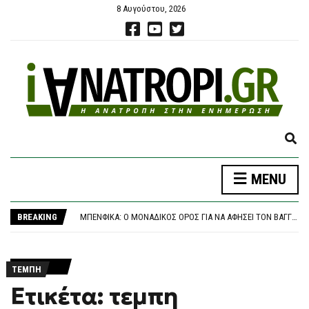
8 Αυγούστου, 2026
E
X
P
ΚΑΤΡΊΝΗΣ: ΑΝΗΣΥΧΗΤΙΚΉ Η ΑΔΡΆΝΕΙΑ ΤΗΣ ΚΥΒΈΡΝΗΣΗΣ ΣΤΟ ΜΕΤΑΒΑΛΛΌΜΕΝΟ ΓΕΩΠΟΛΙΤΙΚΌ ΠΕΡΙΒΆΛΛΟΝ
MENU
A
ΈΚΘΕΣΗ – ΚΑΤΑΠΈΛΤΗΣ ΤΟΥ ΟΟΣΑ: ΒΟΥΤΙΆ 3,6% ΣΤΟΝ ΠΡΑΓΜΑΤΙΚΌ ΜΙΣΘΌ ΚΑΙ ΤΟ ΔΙΑΘΈΣΙΜΟ ΕΙΣΌΔΗΜΑ ΤΟ ΠΡΏΤΟ ΤΡΊΜΗΝΟ ΤΟΥ 2026
N
ΜΠΕΝΦΊΚΑ: Ο ΜΟΝΑΔΙΚΌΣ ΌΡΟΣ ΓΙΑ ΝΑ ΑΦΉΣΕΙ ΤΟΝ ΒΑΓΓΈΛΗ ΠΑΥΛΊΔΗ -ΕΤΟΙΜΆΖΕΙ ΠΡΟΣΦΟΡΆ Η ΦΕΝΈΡΜΠΑΧΤΣΕ
D
BREAKING
ΖΕΛΈΝΣΚΙ: ΤΟ ”ΕΥΧΑΡΙΣΤΏ” ΣΤΗΝ ΑΜΕΡΙΚΑΝΙΚΉ ΓΕΡΟΥΣΊΑ ΓΙΑ ΝΟΜΟΣΧΈΔΙΟ ΠΟΥ ΠΡΟΒΛΈΠΕΙ ΤΗΝ ΕΠΙΒΟΛΉ ΣΗΜΑΝΤΙΚΏΝ ΚΥΡΏΣΕΩΝ ΣΤΗ ΡΩΣΊΑ
S
ΔΉΜΟΣ ΑΘΗΝΑΊΩΝ: ΑΛΛΆΖΕΙ Η ΕΙΚΌΝΑ ΤΗΣ ΕΘΝΙΚΉΣ ΒΙΒΛΙΟΘΉΚΗΣ ΣΤΟΝ ΠΕΡΙΒΆΛΛΟΝΤΑ ΧΏΡΟ
E
ΚΑΤΡΊΝΗΣ: ΑΝΗΣΥΧΗΤΙΚΉ Η ΑΔΡΆΝΕΙΑ ΤΗΣ ΚΥΒΈΡΝΗΣΗΣ ΣΤΟ ΜΕΤΑΒΑΛΛΌΜΕΝΟ ΓΕΩΠΟΛΙΤΙΚΌ ΠΕΡΙΒΆΛΛΟΝ
A
ΈΚΘΕΣΗ – ΚΑΤΑΠΈΛΤΗΣ ΤΟΥ ΟΟΣΑ: ΒΟΥΤΙΆ 3,6% ΣΤΟΝ ΠΡΑΓΜΑΤΙΚΌ ΜΙΣΘΌ ΚΑΙ ΤΟ ΔΙΑΘΈΣΙΜΟ ΕΙΣΌΔΗΜΑ ΤΟ ΠΡΏΤΟ ΤΡΊΜΗΝΟ ΤΟΥ 2026
R
ΤΕΜΠΗ
C
Ετικέτα: τεμπη
H