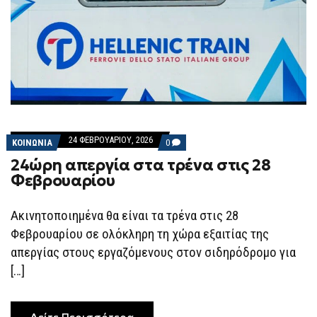
24 ΦΕΒΡΟΥΑΡΊΟΥ, 2026
COMMENTS
ΚΟΙΝΩΝΙΑ
0
ON
24ώρη απεργία στα τρένα στις 28
24ΏΡΗ
ΑΠΕΡΓΊΑ
Φεβρουαρίου
ΣΤΑ
ΤΡΈΝΑ
ΣΤΙΣ
Ακινητοποιημένα θα είναι τα τρένα στις 28
28
ΦΕΒΡΟΥΑΡΊΟΥ
Φεβρουαρίου σε ολόκληρη τη χώρα εξαιτίας της
απεργίας στους εργαζόμενους στον σιδηρόδρομο για
[…]