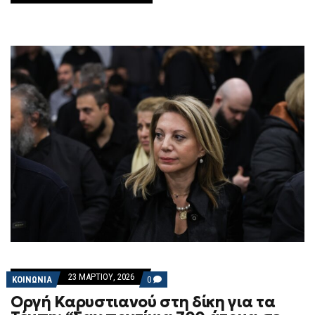
–
ΘΑ
ΕΊΝΑΙ
ΠΑΡΩΔΊΑ»
23 ΜΑΡΤΊΟΥ, 2026
COMMENTS
ΚΟΙΝΩΝΙΑ
0
ON
Οργή Καρυστιανού στη δίκη για τα
ΟΡΓΉ
ΚΑΡΥΣΤΙΑΝΟΎ