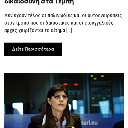
δικαιοσύνη στα Τέμπη
ΕΑΥΤΌ
ΤΗΣ
ΥΨΏΝΕΙ
Δεν έχουν τέλος οι παλινωδίες και οι αυτοαναιρέσεις
Η
ΔΙΚΑΙΟΣΎΝΗ
στον τρόπο που οι δικαστικές και οι εισαγγελικές
ΣΤΑ
ΤΈΜΠΗ
αρχές χειρίζονται το αίτημα […]
Δείτε Περισσότερα