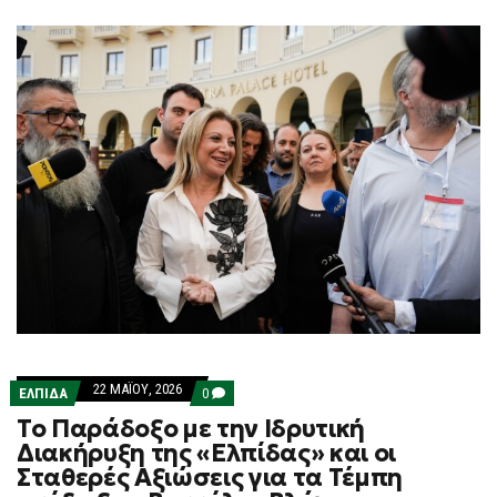
F
O
R
M
22 ΜΑΪ́ΟΥ, 2026
COMMENTS
ΕΛΠΙΔΑ
0
ON
Το Παράδοξο με την Ιδρυτική
ΤΟ
ΠΑΡΆΔΟΞΟ
Διακήρυξη της «Ελπίδας» και οι
ΜΕ
Σταθερές Αξιώσεις για τα Τέμπη
ΤΗΝ
ΙΔΡΥΤΙΚΉ