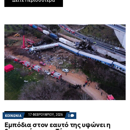
Δείτε Περισσότερα
17 ΦΕΒΡΟΥΑΡΊΟΥ, 2026
COMMENTS
ΚΟΙΝΩΝΙΑ
0
ON
Εμπόδια στον εαυτό της υψώνει η
ΕΜΠΌΔΙΑ
ΣΤΟΝ