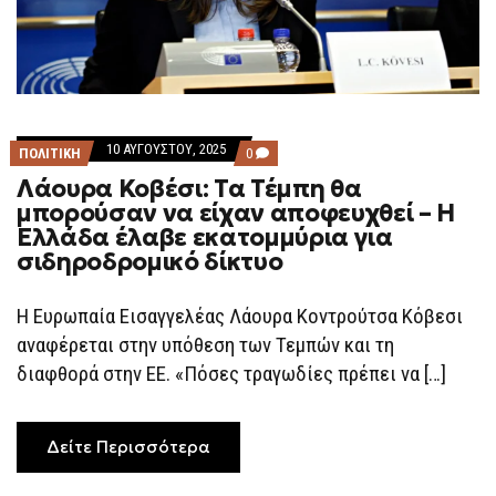
10 ΑΥΓΟΎΣΤΟΥ, 2025
COMMENTS
ΠΟΛΙΤΙΚΗ
0
ON
Λάουρα Κοβέσι: Τα Τέμπη θα
ΛΆΟΥΡΑ
ΚΟΒΈΣΙ:
μπορούσαν να είχαν αποφευχθεί – H
ΤΑ
Ελλάδα έλαβε εκατομμύρια για
ΤΈΜΠΗ
ΘΑ
σιδηροδρομικό δίκτυο
ΜΠΟΡΟΎΣΑΝ
ΝΑ
ΕΊΧΑΝ
Η Ευρωπαία Εισαγγελέας Λάουρα Κοντρούτσα Κόβεσι
ΑΠΟΦΕΥΧΘΕΊ
–
αναφέρεται στην υπόθεση των Τεμπών και τη
H
ΕΛΛΆΔΑ
διαφθορά στην ΕΕ. «Πόσες τραγωδίες πρέπει να […]
ΈΛΑΒΕ
ΕΚΑΤΟΜΜΎΡΙΑ
ΓΙΑ
ΣΙΔΗΡΟΔΡΟΜΙΚΌ
Δείτε Περισσότερα
ΔΊΚΤΥΟ