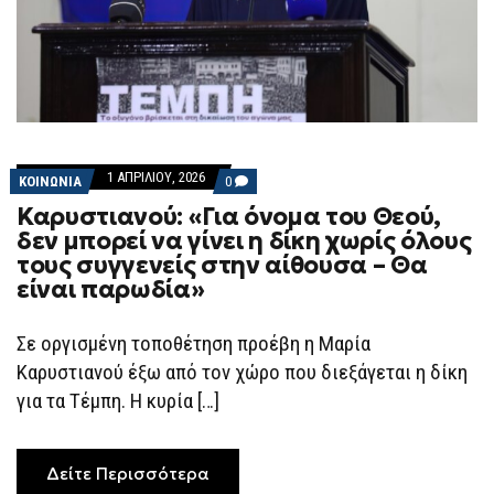
1 ΑΠΡΙΛΊΟΥ, 2026
COMMENTS
ΚΟΙΝΩΝΙΑ
0
ON
Καρυστιανού: «Για όνομα του Θεού,
ΚΑΡΥΣΤΙΑΝΟΎ:
«ΓΙΑ
δεν μπορεί να γίνει η δίκη χωρίς όλους
ΌΝΟΜΑ
τους συγγενείς στην αίθουσα – Θα
ΤΟΥ
ΘΕΟΎ,
είναι παρωδία»
ΔΕΝ
ΜΠΟΡΕΊ
ΝΑ
Σε οργισμένη τοποθέτηση προέβη η Μαρία
ΓΊΝΕΙ
Η
Καρυστιανού έξω από τον χώρο που διεξάγεται η δίκη
ΔΊΚΗ
ΧΩΡΊΣ
για τα Τέμπη. Η κυρία […]
ΌΛΟΥΣ
ΤΟΥΣ
ΣΥΓΓΕΝΕΊΣ
ΣΤΗΝ
Δείτε Περισσότερα
ΑΊΘΟΥΣΑ