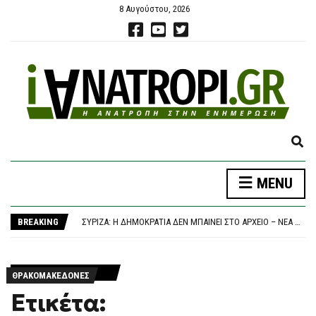
8 Αυγούστου, 2026
E
X
P
MENU
A
ΣΥΝΕΤΡΊΒΗ ΠΥΡΟΣΒΕΣΤΙΚΌ ΕΛΙΚΌΠΤΕΡΟ ΕΝΏ ΕΠΙΧΕΙΡΟΎΣΕ ΣΕ ΜΕΓΆΛΗ ΔΑΣΙΚΉ ΠΥΡΚΑΓΙΆ ΣΤΗ ΓΙΟΎΤΑ
N
ΚΑΤΡΊΝΗΣ: ΑΝΗΣΥΧΗΤΙΚΉ Η ΑΔΡΆΝΕΙΑ ΤΗΣ ΚΥΒΈΡΝΗΣΗΣ ΣΤΟ ΜΕΤΑΒΑΛΛΌΜΕΝΟ ΓΕΩΠΟΛΙΤΙΚΌ ΠΕΡΙΒΆΛΛΟΝ
D
BREAKING
ΣΥΡΙΖΑ: Η ΔΗΜΟΚΡΑΤΊΑ ΔΕΝ ΜΠΑΊΝΕΙ ΣΤΟ ΑΡΧΕΊΟ – ΝΈΑ ΑΠΌΠΕΙΡΑ ΣΥΓΚΆΛΥΨΗΣ ΤΟΥ ΣΚΑΝΔΆΛΟΥ ΤΩΝ ΥΠΟΚΛΟΠΏΝ
S
KKE: Η ΝΈΑ ΕΠΙΧΕΊΡΗΣΗ ΣΥΓΚΆΛΥΨΗΣ ΔΕΝ ΠΡΌΚΕΙΤΑΙ ΝΑ ΚΟΥΚΟΥΛΏΣΕΙ ΤΟ ΣΚΆΝΔΑΛΟ ΤΩΝ ΥΠΟΚΛΟΠΏΝ
E
ΕΛΑΣ ΓΙΑ ΥΠΟΚΛΟΠΈΣ: ΑΠΡΟΚΆΛΥΠΤΗ ΏΣΜΩΣΗ ΚΥΒΈΡΝΗΣΗΣ-ΔΙΚΑΙΟΣΎΝΗΣ ΕΚΘΈΤΕΙ ΤΗ ΧΏΡΑ ΔΙΕΘΝΏΣ
A
ΣΥΝΕΤΡΊΒΗ ΠΥΡΟΣΒΕΣΤΙΚΌ ΕΛΙΚΌΠΤΕΡΟ ΕΝΏ ΕΠΙΧΕΙΡΟΎΣΕ ΣΕ ΜΕΓΆΛΗ ΔΑΣΙΚΉ ΠΥΡΚΑΓΙΆ ΣΤΗ ΓΙΟΎΤΑ
R
ΘΡΑΚΟΜΑΚΕΔΌΝΕΣ
ΚΑΤΡΊΝΗΣ: ΑΝΗΣΥΧΗΤΙΚΉ Η ΑΔΡΆΝΕΙΑ ΤΗΣ ΚΥΒΈΡΝΗΣΗΣ ΣΤΟ ΜΕΤΑΒΑΛΛΌΜΕΝΟ ΓΕΩΠΟΛΙΤΙΚΌ ΠΕΡΙΒΆΛΛΟΝ
C
Ετικέτα:
H