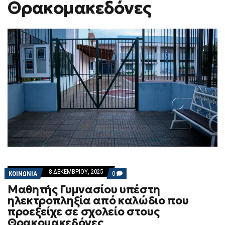
Θρακομακεδόνες
F
O
R
M
8 ΔΕΚΕΜΒΡΊΟΥ, 2025
COMMENTS
ΚΟΙΝΩΝΙΑ
0
ON
Μαθητής Γυμνασίου υπέστη
ΜΑΘΗΤΉΣ
ΓΥΜΝΑΣΊΟΥ
ηλεκτροπληξία από καλώδιο που
ΥΠΈΣΤΗ
προεξείχε σε σχολείο στους
ΗΛΕΚΤΡΟΠΛΗΞΊΑ
ΑΠΌ
Θρακομακεδόνες