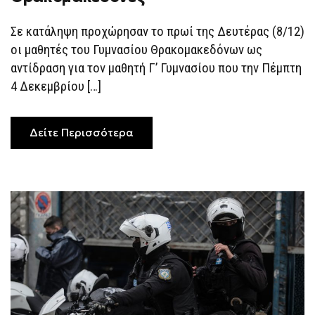
ΚΑΛΏΔΙΟ
ΠΟΥ
ΠΡΟΕΞΕΊΧΕ
Σε κατάληψη προχώρησαν το πρωί της Δευτέρας (8/12)
ΣΕ
ΣΧΟΛΕΊΟ
οι μαθητές του Γυμνασίου Θρακομακεδόνων ως
ΣΤΟΥΣ
ΘΡΑΚΟΜΑΚΕΔΌΝΕΣ
αντίδραση για τον μαθητή Γ’ Γυμνασίου που την Πέμπτη
4 Δεκεμβρίου […]
Δείτε Περισσότερα