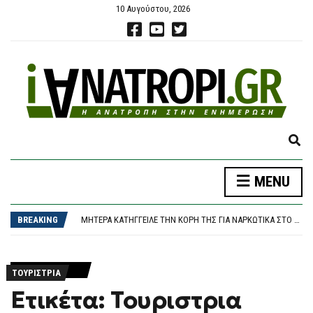
10 Αυγούστου, 2026
E
X
P
MENU
A
ΦΩΤΙΆ ΣΤΗΝ ΚΌΝΙΤΣΑ: ΣΥΝΑΓΕΡΜΌΣ ΣΤΗΝ ΠΥΡΟΣΒΕΣΤΙΚΉ ΓΙΑ ΠΥΡΚΑΓΙΆ ΣΕ ΔΑΣΙΚΉ ΈΚΤΑΣΗ
N
ΠΌΤΕ ΠΛΗΡΏΝΟΝΤΑΙ ΟΙ ΣΥΝΤΆΞΕΙΣ ΣΕΠΤΕΜΒΡΊΟΥ
D
BREAKING
ΜΗΤΈΡΑ ΚΑΤΉΓΓΕΙΛΕ ΤΗΝ ΚΌΡΗ ΤΗΣ ΓΙΑ ΝΑΡΚΩΤΙΚΆ ΣΤΟ ΗΡΆΚΛΕΙΟ ΚΑΙ ΕΚΕΊΝΗ ΤΗ ΜΉΝΥΣΕ ΓΙΑ ΕΝΔΟΟΙΚΟΓΕΝΕΙΑΚΉ ΒΊΑ
S
ΦΩΤΙΆ ΣΤΟΝ ΚΟΥΒΑΡΆ: ΜΆΧΗ ΜΕ ΤΙΣ ΦΛΌΓΕΣ ΣΤΙΣ ΠΑΡΥΦΈΣ ΧΑΡΆΔΡΑΣ – ΖΗΜΙΈΣ ΣΕ ΠΟΙΜΝΙΟΣΤΆΣΙΟ ΚΑΙ ΠΤΗΝΟΤΡΟΦΙΚΉ ΜΟΝΆΔΑ
E
ΦΩΤΙΆ ΤΏΡΑ ΣΕ ΔΑΣΙΚΉ ΈΚΤΑΣΗ ΣΤΗΝ ΚΌΝΙΤΣΑ ΙΩΑΝΝΊΝΩΝ – ΣΗΚΏΘΗΚΕ ΕΛΙΚΌΠΤΕΡΟ
A
ΦΩΤΙΆ ΣΤΗΝ ΚΌΝΙΤΣΑ: ΣΥΝΑΓΕΡΜΌΣ ΣΤΗΝ ΠΥΡΟΣΒΕΣΤΙΚΉ ΓΙΑ ΠΥΡΚΑΓΙΆ ΣΕ ΔΑΣΙΚΉ ΈΚΤΑΣΗ
R
ΤΟΥΡΙΣΤΡΙΑ
ΠΌΤΕ ΠΛΗΡΏΝΟΝΤΑΙ ΟΙ ΣΥΝΤΆΞΕΙΣ ΣΕΠΤΕΜΒΡΊΟΥ
C
Ετικέτα: Τουριστρια
H