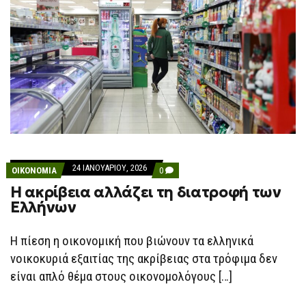
24 ΙΑΝΟΥΑΡΊΟΥ, 2026
COMMENTS
ΟΙΚΟΝΟΜΙΑ
0
ON
Η ακρίβεια αλλάζει τη διατροφή των
Η
ΑΚΡΊΒΕΙΑ
Ελλήνων
ΑΛΛΆΖΕΙ
ΤΗ
ΔΙΑΤΡΟΦΉ
Η πίεση η οικονομική που βιώνουν τα ελληνικά
ΤΩΝ
ΕΛΛΉΝΩΝ
νοικοκυριά εξαιτίας της ακρίβειας στα τρόφιμα δεν
είναι απλό θέμα στους οικονομολόγους […]