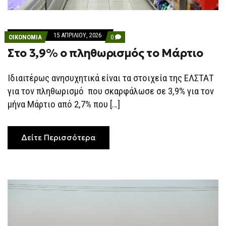
15 ΑΠΡΙΛΊΟΥ, 2026
COMMENTS
ΟΙΚΟΝΟΜΙΑ
0
ON
Στο 3,9% ο πληθωρισμός το Μάρτιο
ΣΤΟ
3,9%
Ο
ΠΛΗΘΩΡΙΣΜΌΣ
Ιδιαιτέρως ανησυχητικά είναι τα στοιχεία της ΕΛΣΤΑΤ
ΤΟ
για τον πληθωρισμό που σκαρφάλωσε σε 3,9% για τον
ΜΆΡΤΙΟ
μήνα Μάρτιο από 2,7% που […]
Δείτε Περισσότερα