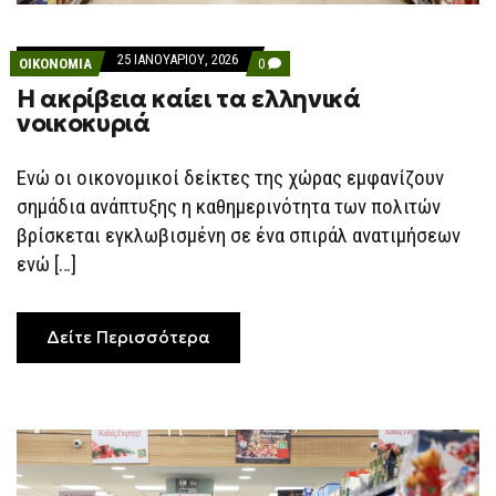
25 ΙΑΝΟΥΑΡΊΟΥ, 2026
COMMENTS
ΟΙΚΟΝΟΜΙΑ
0
ON
Η ακρίβεια καίει τα ελληνικά
Η
ΑΚΡΊΒΕΙΑ
νοικοκυριά
ΚΑΊΕΙ
ΤΑ
ΕΛΛΗΝΙΚΆ
Ενώ οι οικονομικοί δείκτες της χώρας εμφανίζουν
ΝΟΙΚΟΚΥΡΙΆ
σημάδια ανάπτυξης η καθημερινότητα των πολιτών
βρίσκεται εγκλωβισμένη σε ένα σπιράλ ανατιμήσεων
ενώ […]
Δείτε Περισσότερα