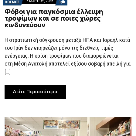
5 ΜΑΡΤΊΟΥ, 2026
COMMENTS
ΚΟΣΜΟΣ
0
ON
Φόβοι για παγκόσμια έλλειψη
ΦΌΒΟΙ
ΓΙΑ
τροφίμων και σε ποιες χώρες
ΠΑΓΚΌΣΜΙΑ
κινδυνεύουν
ΈΛΛΕΙΨΗ
ΤΡΟΦΊΜΩΝ
ΚΑΙ
ΣΕ
Η στρατιωτική σύγκρουση μεταξύ ΗΠΑ και Ισραήλ κατά
ΠΟΙΕΣ
του Ιράν δεν επηρεάζει μόνο τις διεθνείς τιμές
ΧΏΡΕΣ
ΚΙΝΔΥΝΕΎΟΥΝ
ενέργειας. Η κρίση τροφίμων που διαμορφώνεται
στη Μέση Ανατολή αποτελεί εξίσου σοβαρή απειλή για
[…]
Δείτε Περισσότερα