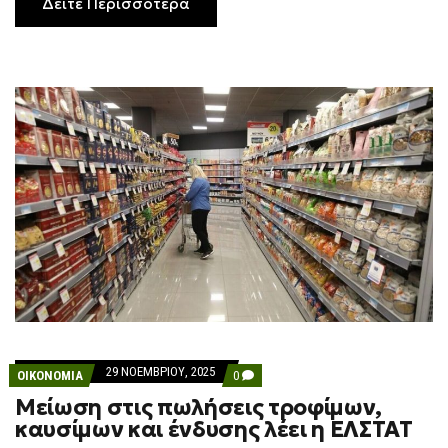
Δείτε Περισσότερα
29 ΝΟΕΜΒΡΊΟΥ, 2025
COMMENTS
ΟΙΚΟΝΟΜΙΑ
0
ON
Μείωση στις πωλήσεις τροφίμων,
ΜΕΊΩΣΗ
ΣΤΙΣ
καυσίμων και ένδυσης λέει η ΕΛΣΤΑΤ
ΠΩΛΉΣΕΙΣ