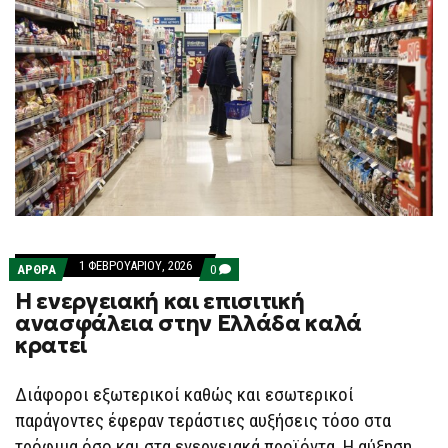
1 ΦΕΒΡΟΥΑΡΊΟΥ, 2026
COMMENTS
ΑΡΘΡΑ
0
ON
H ενεργειακή και επισιτική
H
ΕΝΕΡΓΕΙΑΚΉ
ανασφάλεια στην Ελλάδα καλά
ΚΑΙ
κρατεί
ΕΠΙΣΙΤΙΚΉ
ΑΝΑΣΦΆΛΕΙΑ
ΣΤΗΝ
ΕΛΛΆΔΑ
Διάφοροι εξωτερικοί καθώς και εσωτερικοί
ΚΑΛΆ
παράγοντες έφεραν τεράστιες αυξήσεις τόσο στα
ΚΡΑΤΕΊ
τρόφιμα όσο και στα ενεργειακά προϊόντα. Η αύξηση