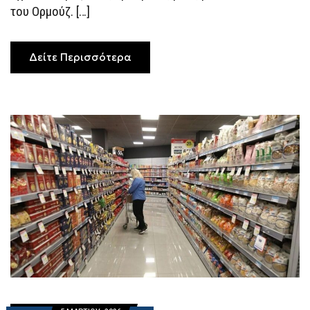
ΑΝΑΤΟΛΉ
του Ορμούζ. […]
–
ΠΟΙΕΣ
ΠΕΡΙΟΧΈΣ
ΕΊΝΑΙ
ΠΙΟ
Δείτε Περισσότερα
ΕΥΆΛΩΤΕΣ