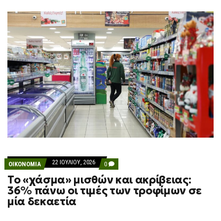
F
O
R
M
22 ΙΟΥΛΊΟΥ, 2026
COMMENTS
ΟΙΚΟΝΟΜΙΑ
0
ON
Το «χάσμα» μισθών και ακρίβειας:
ΤΟ
«ΧΆΣΜΑ»
36% πάνω οι τιμές των τροφίμων σε
ΜΙΣΘΏΝ
μία δεκαετία
ΚΑΙ
ΑΚΡΊΒΕΙΑΣ:
36%