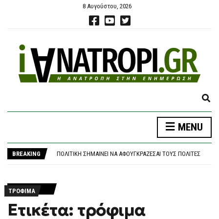
8 Αυγούστου, 2026
E
X
P
ΑΡΝΑΟΎΤΟΓΛΟΥ: «ΌΤΑΝ Η ΜΕΣΌΓΕΙΟΣ ΦΤΆΝΕΙ ΤΟΥΣ 33 ΒΑΘΜΟΎΣ, ΤΙ ΣΗΜΑΊΝΕΙ ΠΡΑΓΜΑΤΙΚΆ;»
MENU
A
ΝΈΑ ΑΠΟΧΏΡΗΣΗ ΑΠΌ ΤΟ ΚΌΜΜΑ ΚΑΡΥΣΤΙΑΝΟΎ: «ΚΛΕΙΣΤΉ ΚΆΣΤΑ, ΑΥΘΑΙΡΕΣΊΑ ΚΑΙ ΦΊΜΩΣΗ» ΚΑΤΑΓΓΈΛΛΕΙ Ο ΜΠΡΟΥΤΖΆΚΗΣ
N
ΠΟΛΙΤΙΚΉ ΣΗΜΑΊΝΕΙ ΝΑ ΑΦΟΥΓΚΡΆΖΕΣΑΙ ΤΟΥΣ ΠΟΛΊΤΕΣ
D
BREAKING
«ΠΌΣΟΙ ΑΣΤΥΝΟΜΙΚΟΊ ΦΥΛΆΝΕ ΤΗΝ “ΟΙΚΟΓΈΝΕΙΑ” ΚΑΙ ΠΌΣΟΙ ΤΟΥΣ ΥΠΌΛΟΙΠΟΥΣ ΠΟΛΊΤΕΣ;»
S
ΑΠΌΦΑΣΗ-ΒΌΜΒΑ ΓΙΑ ΤΑ «ΣΠΙΤΆΚΙΑ» ΑΝΑΚΎΚΛΩΣΗΣ: ΤΟ ΔΗΜΌΣΙΟ ΖΗΤΆ ΠΊΣΩ 18,1 ΕΚΑΤ. ΕΥΡΏ ΑΠΌ ΤΟΝ ΕΔΣΝΑ
E
ΑΡΝΑΟΎΤΟΓΛΟΥ: «ΌΤΑΝ Η ΜΕΣΌΓΕΙΟΣ ΦΤΆΝΕΙ ΤΟΥΣ 33 ΒΑΘΜΟΎΣ, ΤΙ ΣΗΜΑΊΝΕΙ ΠΡΑΓΜΑΤΙΚΆ;»
A
ΝΈΑ ΑΠΟΧΏΡΗΣΗ ΑΠΌ ΤΟ ΚΌΜΜΑ ΚΑΡΥΣΤΙΑΝΟΎ: «ΚΛΕΙΣΤΉ ΚΆΣΤΑ, ΑΥΘΑΙΡΕΣΊΑ ΚΑΙ ΦΊΜΩΣΗ» ΚΑΤΑΓΓΈΛΛΕΙ Ο ΜΠΡΟΥΤΖΆΚΗΣ
R
ΤΡΌΦΙΜΑ
C
Ετικέτα: τρόφιμα
H