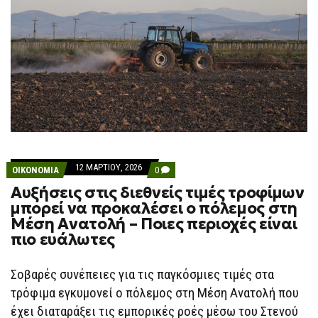
12 ΜΑΡΤΊΟΥ, 2026
COMMENTS
ΟΙΚΟΝΟΜΙΑ
0
ON
Αυξήσεις στις διεθνείς τιμές τροφίμων
ΑΥΞΉΣΕΙΣ
ΣΤΙΣ
μπορεί να προκαλέσει ο πόλεμος στη
ΔΙΕΘΝΕΊΣ
Μέση Ανατολή – Ποιες περιοχές είναι
ΤΙΜΈΣ
ΤΡΟΦΊΜΩΝ
πιο ευάλωτες
ΜΠΟΡΕΊ
ΝΑ
ΠΡΟΚΑΛΈΣΕΙ
Σοβαρές συνέπειες για τις παγκόσμιες τιμές στα
Ο
ΠΌΛΕΜΟΣ
τρόφιμα εγκυμονεί ο πόλεμος στη Μέση Ανατολή που
ΣΤΗ
ΜΈΣΗ
έχει διαταράξει τις εμπορικές ροές μέσω του Στενού