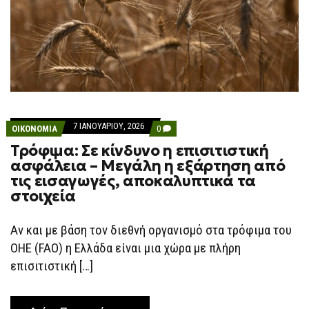
7 ΙΑΝΟΥΑΡΊΟΥ, 2026
COMMENTS
ΟΙΚΟΝΟΜΙΑ
0
ON
Τρόφιμα: Σε κίνδυνο η επισιτιστική
ΤΡΌΦΙΜΑ:
ΣΕ
ασφάλεια – Μεγάλη η εξάρτηση από
ΚΊΝΔΥΝΟ
τις εισαγωγές, αποκαλυπτικά τα
Η
ΕΠΙΣΙΤΙΣΤΙΚΉ
στοιχεία
ΑΣΦΆΛΕΙΑ
–
ΜΕΓΆΛΗ
Αν και µε βάση τον διεθνή οργανισµό στα τρόφιμα του
Η
ΕΞΆΡΤΗΣΗ
ΟΗΕ (FAO) η Ελλάδα είναι µια χώρα µε πλήρη
ΑΠΌ
ΤΙΣ
επισιτιστική […]
ΕΙΣΑΓΩΓΈΣ,
ΑΠΟΚΑΛΥΠΤΙΚΆ
ΤΑ
ΣΤΟΙΧΕΊΑ