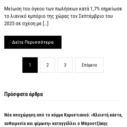
ΤΡΟΦΊΜΩΝ,
ΚΑΥΣΊΜΩΝ
Μείωση του όγκου των πωλήσεων κατά 1,7% σημείωσε
ΚΑΙ
ΈΝΔΥΣΗΣ
το λιανικό εμπόριο της χώρας τον Σεπτέμβριο του
ΛΈΕΙ
Η
2025 σε σχέση με […]
ΕΛΣΤΑΤ
Δείτε Περισσότερα
Posts
1
2
3
Επόμενο
navigation
Πρόσφατα άρθρα
Νέα αποχώρηση από το κόμμα Καρυστιανού: «Κλειστή κάστα,
αυθαιρεσία και φίμωση» καταγγέλλει ο Μπρουτζάκης