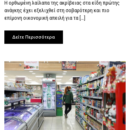
ΠΆΝΩ
Η ορθωμένη λαίλαπα της ακρίβειας στα είδη πρώτης
ΟΙ
ανάγκης έχει εξελιχθεί στη σοβαρότερη και πιο
ΤΙΜΈΣ
ΤΩΝ
επίμονη οικονομική απειλή για τα […]
ΤΡΟΦΊΜΩΝ
ΣΕ
ΜΊΑ
ΔΕΚΑΕΤΊΑ
Δείτε Περισσότερα