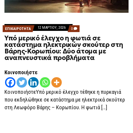
12 ΜΑΡΤΊΟΥ, 2026
COMMENTS
ΕΠΙΚΑΙΡΟΤΗΤΑ
0
ON
Υπό μερικό έλεγχο η φωτιά σε
ΥΠΌ
ΜΕΡΙΚΌ
κατάστημα ηλεκτρικών σκούτερ στη
ΈΛΕΓΧΟ
Βάρης-Κορωπίου: Δύο άτομα με
Η
ΦΩΤΙΆ
αναπνευστικά προβλήματα
ΣΕ
ΚΑΤΆΣΤΗΜΑ
ΗΛΕΚΤΡΙΚΏΝ
Κοινοποιήστε
ΣΚΟΎΤΕΡ
ΣΤΗ
ΒΆΡΗΣ-
ΚΟΡΩΠΊΟΥ:
ΚοινοποιήστεΥπό μερικό έλεγχο τέθηκε η πυρκαγιά
ΔΎΟ
ΆΤΟΜΑ
που εκδηλώθηκε σε κατάστημα με ηλεκτρικά σκούτερ
ΜΕ
ΑΝΑΠΝΕΥΣΤΙΚΆ
στη Λεωφόρο Βάρης – Κορωπίου. Η φωτιά […]
ΠΡΟΒΛΉΜΑΤΑ