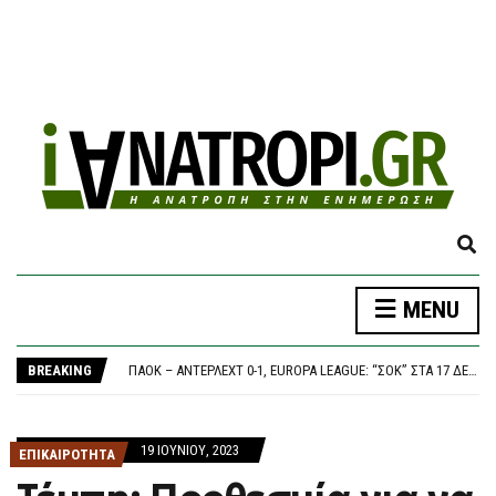
E
X
P
MENU
A
ΈΠΕΣΕ ΤΜΉΜΑ ΤΗΣ ΨΕΥΔΟΡΟΦΉΣ ΣΤΑ ΕΠΕΊΓΟΝΤΑ ΣΤΟ ΝΟΣΟΚΟΜΕΊΟ ΤΗΣ ΚΟΡΊΝΘΟΥ – ΈΡΕΥΝΑ ΖΗΤΆΕΙ Ο ΑΝΤΙΠΕΡΙΦΕΡΕΙΆΡΧΗΣ ΥΓΕΊΑΣ
N
“Ο ΑΠΑΡΆΔΕΚΤΟΣ”: ΔΙΕΡΓΑΣΊΕΣ ΣΤΗΝ ΔΕΞΙΆ ΠΟΛΥΚΑΤΟΙΚΊΑ – ΤΟ ΠΌΘΕΝ ΈΣΧΕΣ ΤΗΣ ΔΌΜΝΑΣ ΚΑΙ Η ΕΠΙΧΕΊΡΗΣΗ “ΣΚΟΎΠΑ” ΓΙΑ ΤΑ ΤΡΑΠΕΖΟΚΑΘΊΣΜΑΤΑ ΣΤΗΝ ΑΘΉΝΑ
D
BREAKING
ΠΑΟΚ – ΆΝΤΕΡΛΕΧΤ 0-1, EUROPA LEAGUE: “ΣΟΚ” ΣΤΑ 17 ΔΕΥΤΕΡΌΛΕΠΤΑ ΚΑΙ… ΒΟΥΝΌ Η ΡΕΒΆΝΣ ΓΙΑ ΤΟΝ “ΔΙΚΈΦΑΛΟ”
S
ΣΥΝΑΓΕΡΜΌΣ ΓΙΑ ΚΥΒΕΡΝΟΕΠΙΘΈΣΕΙΣ ΣΤΙΣ ΗΠΑ: ΧΆΚΕΡ «ΧΤΥΠΟΎΝ» ΚΟΛΟΣΣΟΎΣ ΜΕ ΈΝΑ ΤΗΛΕΦΏΝΗΜΑ – ΠΏΣ ΠΑΓΙΔΕΎΟΥΝ ΕΡΓΑΖΟΜΈΝΟΥΣ ΚΑΙ ΑΡΠΆΖΟΥΝ ΚΩΔΙΚΟΎΣ
E
ΤΟ ΚΟΙΝΟΒΟΎΛΙΟ ΤΟΥ ΙΡΆΝ ΕΞΕΤΆΖΕΙ ΝΟΜΟΣΧΈΔΙΟ ΠΟΥ ΘΑ ΑΠΑΓΟΡΕΎΕΙ ΣΕ ΑΜΕΡΙΚΑΝΙΚΆ ΚΑΙ ΙΣΡΑΗΛΙΝΆ ΠΛΟΊΑ ΤΗ ΔΙΈΛΕΥΣΗ ΑΠΌ ΤΑ ΣΤΕΝΆ ΤΟΥ ΟΡΜΟΎΖ
A
ΈΠΕΣΕ ΤΜΉΜΑ ΤΗΣ ΨΕΥΔΟΡΟΦΉΣ ΣΤΑ ΕΠΕΊΓΟΝΤΑ ΣΤΟ ΝΟΣΟΚΟΜΕΊΟ ΤΗΣ ΚΟΡΊΝΘΟΥ – ΈΡΕΥΝΑ ΖΗΤΆΕΙ Ο ΑΝΤΙΠΕΡΙΦΕΡΕΙΆΡΧΗΣ ΥΓΕΊΑΣ
19 ΙΟΥΝΊΟΥ, 2023
R
ΕΠΙΚΑΙΡΟΤΗΤΑ
“Ο ΑΠΑΡΆΔΕΚΤΟΣ”: ΔΙΕΡΓΑΣΊΕΣ ΣΤΗΝ ΔΕΞΙΆ ΠΟΛΥΚΑΤΟΙΚΊΑ – ΤΟ ΠΌΘΕΝ ΈΣΧΕΣ ΤΗΣ ΔΌΜΝΑΣ ΚΑΙ Η ΕΠΙΧΕΊΡΗΣΗ “ΣΚΟΎΠΑ” ΓΙΑ ΤΑ ΤΡΑΠΕΖΟΚΑΘΊΣΜΑΤΑ ΣΤΗΝ ΑΘΉΝΑ
C