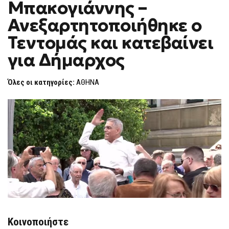
Μπακογιάννης –
ΜΠΑΚΟΓΙΆΝΝΗΣ
F
–
O
ΑΝΕΞΑΡΤΗΤΟΠΟΙΉΘΗΚΕ
Ανεξαρτητοποιήθηκε ο
R
Ο
ΤΕΝΤΟΜΆΣ
M
Τεντομάς και κατεβαίνει
ΚΑΙ
ΚΑΤΕΒΑΊΝΕΙ
για Δήμαρχος
ΓΙΑ
ΔΉΜΑΡΧΟΣ
Όλες οι κατηγορίες:
ΑΘΗΝΑ
Κοινοποιήστε