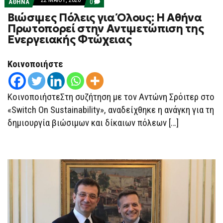
COMMENTS
ΑΘΗΝΑ
0
ON
Βιώσιμες Πόλεις για Όλους: Η Αθήνα
ΒΙΏΣΙΜΕΣ
ΠΌΛΕΙΣ
Πρωτοπορεί στην Αντιμετώπιση της
ΓΙΑ
Ενεργειακής Φτώχειας
ΌΛΟΥΣ:
Η
ΑΘΉΝΑ
ΠΡΩΤΟΠΟΡΕΊ
Κοινοποιήστε
ΣΤΗΝ
ΑΝΤΙΜΕΤΏΠΙΣΗ
ΤΗΣ
ΕΝΕΡΓΕΙΑΚΉΣ
ΚοινοποιήστεΣτη συζήτηση με τον Αντώνη Σρόιτερ στο
ΦΤΏΧΕΙΑΣ
«Switch On Sustainability», αναδείχθηκε η ανάγκη για τη
δημιουργία βιώσιμων και δίκαιων πόλεων […]