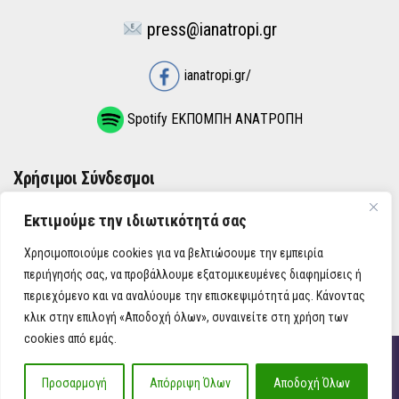
press@ianatropi.gr
ianatropi.gr/
Spotify ΕΚΠΟΜΠΗ ΑΝΑΤΡΟΠΗ
Χρήσιμοι Σύνδεσμοι
Εκτιμούμε την ιδιωτικότητά σας
ΌΡΟΙ ΧΡΉΣΗΣ
Χρησιμοποιούμε cookies για να βελτιώσουμε την εμπειρία
ΠΟΛΙΤΙΚΉ ΑΠΟΡΡΉΤΟΥ
περιήγησής σας, να προβάλλουμε εξατομικευμένες διαφημίσεις ή
περιεχόμενο και να αναλύουμε την επισκεψιμότητά μας. Κάνοντας
κλικ στην επιλογή «Αποδοχή όλων», συναινείτε στη χρήση των
cookies από εμάς.
iAnatropi ©
Προσαρμογή
Απόρριψη Όλων
Αποδοχή Όλων
Η Ανατροπή στην Ενημέρωση, την Πολιτική, την Καθημερινότητα