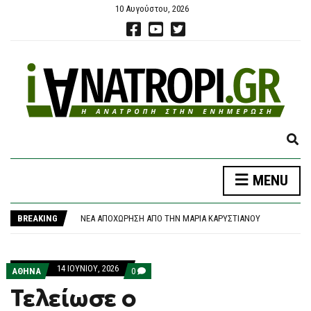
10 Αυγούστου, 2026
E
X
P
MENU
A
Ο “ΑΠΑΡΆΔΕΚΤΟΣ” ΠΆΕΙ ΔΙΑΚΟΠΈΣ … ΤΑ ΛΈΜΕ ΑΠΌ 24 ΑΥΓΟΎΣΤΟΥ
N
ΔΥΟ ΑΚΌΜΗ ΜΕΤΆΛΛΙΑ ΣΤΟ ΠΑΓΚΌΣΜΙΟ ΠΡΩΤΆΘΛΗΜΑ ΣΤΊΒΟΥ Κ20
D
ΝΈΑ ΑΠΟΧΏΡΗΣΗ ΑΠΌ ΤΗΝ ΜΑΡΊΑ ΚΑΡΥΣΤΙΑΝΟΎ
BREAKING
S
ΤΟ ΙΡΆΝ ΑΞΙΏΝΕΙ ΟΙ ΗΠΑ ΝΑ ΔΕΧΤΟΎΝ «ΌΛΟΥΣ» ΤΟΥΣ ΌΡΟΥΣ ΤΟΥ ΓΙΑ ΝΑ ΞΑΝΑΝΟΊΞΕΙ ΤΟ ΟΡΜΟΎΖ
E
ΦΩΤΙΆ ΣΤΟΝ ΚΟΥΒΑΡΆ: ΕΚΚΕΝΏΝΕΤΑΙ Ο ΆΓΙΟΣ ΣΤΥΛΙΑΝΌΣ – 172 ΠΥΡΟΣΒΈΣΤΕΣ ΣΤΗ ΜΆΧΗ, ΣΥΝΔΡΟΜΉ ΑΠΌ ΓΑΛΛΊΑ ΚΑΙ ΡΟΥΜΑΝΊΑ
A
Ο “ΑΠΑΡΆΔΕΚΤΟΣ” ΠΆΕΙ ΔΙΑΚΟΠΈΣ … ΤΑ ΛΈΜΕ ΑΠΌ 24 ΑΥΓΟΎΣΤΟΥ
14 ΙΟΥΝΊΟΥ, 2026
R
COMMENTS
ΑΘΗΝΑ
0
ΔΥΟ ΑΚΌΜΗ ΜΕΤΆΛΛΙΑ ΣΤΟ ΠΑΓΚΌΣΜΙΟ ΠΡΩΤΆΘΛΗΜΑ ΣΤΊΒΟΥ Κ20
ON
C
Τελείωσε ο
ΤΕΛΕΊΩΣΕ
H
Ο