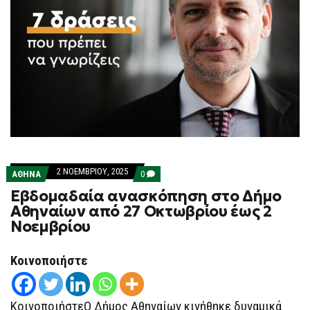
2 ΝΟΕΜΒΡΊΟΥ, 2025
COMMENTS
ΑΘΗΝΑ
0
ON
Εβδομαδαία ανασκόπηση στο Δήμο
ΕΒΔΟΜΑΔΑΊΑ
ΑΝΑΣΚΌΠΗΣΗ
Αθηναίων από 27 Οκτωβρίου έως 2
ΣΤΟ
Νοεμβρίου
ΔΉΜΟ
ΑΘΗΝΑΊΩΝ
ΑΠΌ
27
Κοινοποιήστε
ΟΚΤΩΒΡΊΟΥ
ΈΩΣ
2
ΝΟΕΜΒΡΊΟΥ
ΚοινοποιήστεΟ Δήμος Αθηναίων κινήθηκε δυναμικά