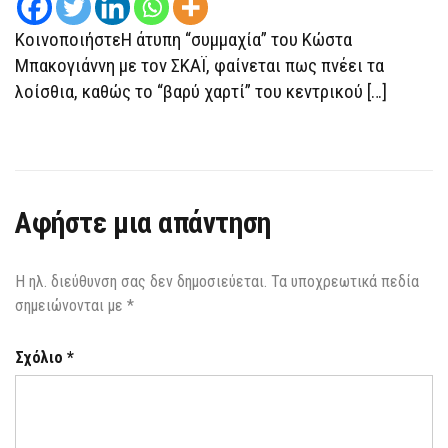
–
ΑΠΟΧΩΡΕΊ
ΚοινοποιήστεΗ άτυπη “συμμαχία” του Κώστα
Η
ΣΊΑ
Μπακογιάννη με τον ΣΚΑΪ, φαίνεται πως πνέει τα
ΚΟΣΙΏΝΗ
λοίσθια, καθώς το “βαρύ χαρτί” του κεντρικού […]
Αφήστε μια απάντηση
Η ηλ. διεύθυνση σας δεν δημοσιεύεται.
Τα υποχρεωτικά πεδία
σημειώνονται με
*
Σχόλιο
*