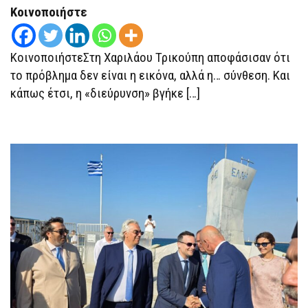
ΔΕΝ
Κοινοποιήστε
ΝΟΜΊΖΩ
..
ΜΆΛΛΟΝ
“ΕΠΙΣΤΡΟΦΉ
ΚοινοποιήστεΣτη Χαριλάου Τρικούπη αποφάσισαν ότι
ΧΑΜΈΝΩΝ
ΑΠΟΣΚΕΥΏΝ”
το πρόβλημα δεν είναι η εικόνα, αλλά η… σύνθεση. Και
κάπως έτσι, η «διεύρυνση» βγήκε […]