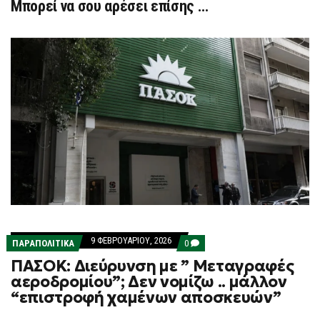
Μπορεί να σου αρέσει επίσης …
9 ΦΕΒΡΟΥΑΡΊΟΥ, 2026
COMMENTS
ΠΑΡΑΠΟΛΙΤΙΚΑ
0
ON
ΠΑΣΟΚ: Διεύρυνση με ” Μεταγραφές
ΠΑΣΟΚ:
ΔΙΕΎΡΥΝΣΗ
αεροδρομίου”; Δεν νομίζω .. μάλλον
ΜΕ
“επιστροφή χαμένων αποσκευών”
”
ΜΕΤΑΓΡΑΦΈΣ
ΑΕΡΟΔΡΟΜΊΟΥ”;