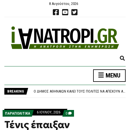
8 Αυγούστου, 2026
E
X
P
MENU
A
ΝΈΑ ΑΠΟΧΏΡΗΣΗ ΑΠΌ ΤΟ ΚΌΜΜΑ ΚΑΡΥΣΤΙΑΝΟΎ: «ΚΛΕΙΣΤΉ ΚΆΣΤΑ, ΑΥΘΑΙΡΕΣΊΑ ΚΑΙ ΦΊΜΩΣΗ» ΚΑΤΑΓΓΈΛΛΕΙ Ο ΜΠΡΟΥΤΖΆΚΗΣ
N
ΤΡΑΓΩΔΊΑ ΣΤΗΝ ΠΆΡΟ: 4ΧΡΟΝΟ ΠΑΙΔΊ ΈΧΑΣΕ ΤΗ ΖΩΉ ΤΟΥ ΣΕ ΠΙΣΊΝΑ BEACH BAR
D
BREAKING
Ο ΔΉΜΟΣ ΑΘΗΝΑΊΩΝ ΚΑΛΕΊ ΤΟΥΣ ΠΟΛΊΤΕΣ ΝΑ ΑΠΈΧΟΥΝ ΑΠΌ ΕΡΓΑΣΊΕΣ ΣΕ ΕΞΩΤΕΡΙΚΟΎΣ ΧΏΡΟΥΣ ΠΟΥ ΜΠΟΡΕΊ ΝΑ ΠΡΟΚΑΛΈΣΟΥΝ ΠΥΡΚΑΓΙΆ
S
ΘΡΉΝΟΣ ΓΙΑ ΤΟΝ ΜΈΣΙ: ΠΈΘΑΝΕ ΣΤΑ 68 ΤΟΥ ΧΡΌΝΙΑ Ο ΠΑΤΈΡΑΣ ΤΟΥ, ΧΌΡΧΕ – ΥΠΉΡΞΕ Ο ΜΈΝΤΟΡΑΣ ΚΑΙ ΑΤΖΈΝΤΗΣ ΤΟΥ ΜΈΧΡΙ ΤΗΝ ΤΕΛΕΥΤΑΊΑ ΣΤΙΓΜΉ
E
ΠΆΝΩ ΑΠΌ 2,27 ΕΥΡΏ Η ΒΕΝΖΊΝΗ ΣΤΑ ΝΗΣΙΆ
A
ΝΈΑ ΑΠΟΧΏΡΗΣΗ ΑΠΌ ΤΟ ΚΌΜΜΑ ΚΑΡΥΣΤΙΑΝΟΎ: «ΚΛΕΙΣΤΉ ΚΆΣΤΑ, ΑΥΘΑΙΡΕΣΊΑ ΚΑΙ ΦΊΜΩΣΗ» ΚΑΤΑΓΓΈΛΛΕΙ Ο ΜΠΡΟΥΤΖΆΚΗΣ
6 ΙΟΥΛΊΟΥ, 2026
R
COMMENTS
ΠΑΡΑΠΟΛΙΤΙΚΑ
0
ΤΡΑΓΩΔΊΑ ΣΤΗΝ ΠΆΡΟ: 4ΧΡΟΝΟ ΠΑΙΔΊ ΈΧΑΣΕ ΤΗ ΖΩΉ ΤΟΥ ΣΕ ΠΙΣΊΝΑ BEACH BAR
ON
C
Τένις έπαιξαν
ΤΈΝΙΣ
H
ΈΠΑΙΞΑΝ