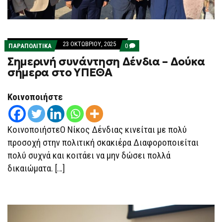
23 ΟΚΤΩΒΡΊΟΥ, 2025
COMMENTS
ΠΑΡΑΠΟΛΙΤΙΚΑ
0
ON
Σημερινή συνάντηση Δένδια – Δούκα
ΣΗΜΕΡΙΝΉ
ΣΥΝΆΝΤΗΣΗ
σήμερα στο ΥΠΕΘΑ
ΔΈΝΔΙΑ
–
ΔΟΎΚΑ
Κοινοποιήστε
ΣΉΜΕΡΑ
ΣΤΟ
ΥΠΕΘΑ
ΚοινοποιήστεΟ Νίκος Δένδιας κινείται με πολύ
προσοχή στην πολιτική σκακιέρα Διαφοροποιείται
πολύ συχνά και κοιτάει να μην δώσει πολλά
δικαιώματα. […]