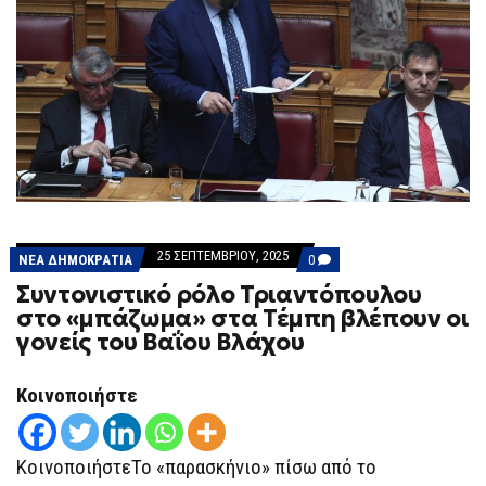
25 ΣΕΠΤΕΜΒΡΊΟΥ, 2025
COMMENTS
ΝΕΑ ΔΗΜΟΚΡΑΤΙΑ
0
ON
Συντονιστικό ρόλο Τριαντόπουλου
ΣΥΝΤΟΝΙΣΤΙΚΌ
ΡΌΛΟ
στο «μπάζωμα» στα Τέμπη βλέπουν οι
ΤΡΙΑΝΤΌΠΟΥΛΟΥ
γονείς του Βαΐου Βλάχου
ΣΤΟ
«ΜΠΆΖΩΜΑ»
ΣΤΑ
ΤΈΜΠΗ
Κοινοποιήστε
ΒΛΈΠΟΥΝ
ΟΙ
ΓΟΝΕΊΣ
ΤΟΥ
ΚοινοποιήστεΤο «παρασκήνιο» πίσω από το
ΒΑΪ́ΟΥ