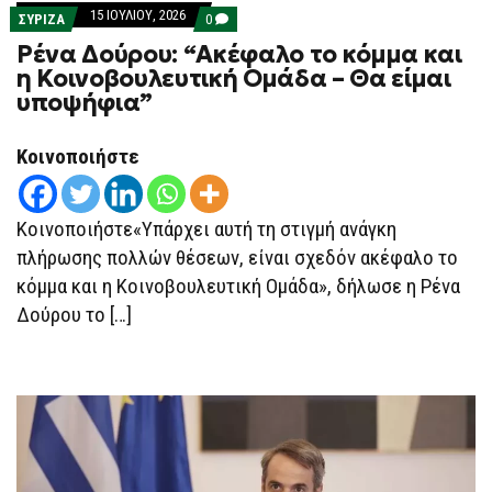
15 ΙΟΥΛΊΟΥ, 2026
COMMENTS
ΣΥΡΙΖΑ
0
ON
Ρένα Δούρου: “Ακέφαλο το κόμμα και
ΡΈΝΑ
ΔΟΎΡΟΥ:
η Κοινοβουλευτική Ομάδα – Θα είμαι
“ΑΚΈΦΑΛΟ
υποψήφια”
ΤΟ
ΚΌΜΜΑ
ΚΑΙ
Η
Κοινοποιήστε
ΚΟΙΝΟΒΟΥΛΕΥΤΙΚΉ
ΟΜΆΔΑ
–
ΘΑ
Κοινοποιήστε«Υπάρχει αυτή τη στιγμή ανάγκη
ΕΊΜΑΙ
ΥΠΟΨΉΦΙΑ”
πλήρωσης πολλών θέσεων, είναι σχεδόν ακέφαλο το
κόμμα και η Κοινοβουλευτική Ομάδα», δήλωσε η Ρένα
Δούρου το […]