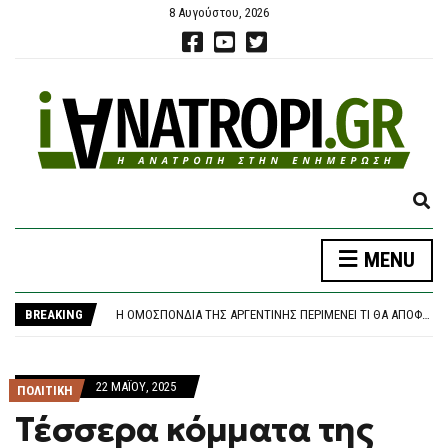
8 Αυγούστου, 2026
E
X
P
ΚΟΖΆΝΗ: ΦΩΤΙΆ ΣΕ ΔΑΣΙΚΉ ΈΚΤΑΣΗ ΣΤΗΝ ΕΡΜΑΚΙΆ – ΜΕΓΆΛΗ ΚΙΝΗΤΟΠΟΊΗΣΗ ΤΗΣ ΠΥΡΟΣΒΕΣΤΙΚΉΣ
MENU
A
«ΚΑΙΝΟΦΑΝΉΣ ΚΑΙ ΆΚΥΡΗ» Η ΝΈΑ ΑΡΧΕΙΟΘΈΤΗΣΗ ΤΩΝ ΥΠΟΚΛΟΠΏΝ, ΛΈΕΙ Η ΔΙΚΗΓΌΡΟΣ ΤΟΥ ΧΡ. ΣΠΊΡΤΖΗ
N
Η ΟΜΟΣΠΟΝΔΊΑ ΤΗΣ ΑΡΓΕΝΤΙΝΉΣ ΠΕΡΙΜΈΝΕΙ ΤΙ ΘΑ ΑΠΟΦΑΣΊΣΟΥΝ ΟΙ ΜΈΣΙ ΚΑΙ ΣΚΑΛΌΝΙ
D
BREAKING
ΦΩΤΙΆ ΣΤΗΝ ΕΡΜΑΚΙΆ ΚΟΖΆΝΗΣ – ΕΠΙΧΕΙΡΟΎΝ ΕΝΑΈΡΙΕΣ ΚΑΙ ΕΠΊΓΕΙΕΣ ΔΥΝΆΜΕΙΣ
S
ΈΣΒΗΣΕ Η ΠΥΡΚΑΓΙΆ ΣΤΟ ΜΑΡΚΌΠΟΥΛΟ ΑΤΤΙΚΉΣ – ΧΩΡΊΣ ΕΝΕΡΓΌ ΜΈΤΩΠΟ Η ΦΩΤΙΆ ΚΟΝΤΆ ΣΤΗ ΘΈΡΜΗ
E
ΚΟΖΆΝΗ: ΦΩΤΙΆ ΣΕ ΔΑΣΙΚΉ ΈΚΤΑΣΗ ΣΤΗΝ ΕΡΜΑΚΙΆ – ΜΕΓΆΛΗ ΚΙΝΗΤΟΠΟΊΗΣΗ ΤΗΣ ΠΥΡΟΣΒΕΣΤΙΚΉΣ
A
«ΚΑΙΝΟΦΑΝΉΣ ΚΑΙ ΆΚΥΡΗ» Η ΝΈΑ ΑΡΧΕΙΟΘΈΤΗΣΗ ΤΩΝ ΥΠΟΚΛΟΠΏΝ, ΛΈΕΙ Η ΔΙΚΗΓΌΡΟΣ ΤΟΥ ΧΡ. ΣΠΊΡΤΖΗ
22 ΜΑΪ́ΟΥ, 2025
R
ΠΟΛΙΤΙΚΗ
C
Tέσσερα κόμματα της
H