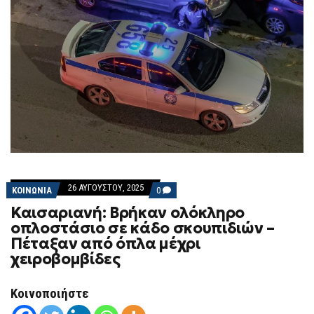
26 ΑΥΓΟΎΣΤΟΥ, 2025
COMMENTS
ΚΟΙΝΩΝΙΑ
0
ON
Καισαριανή: Βρήκαν ολόκληρο
ΚΑΙΣΑΡΙΑΝΉ:
ΒΡΉΚΑΝ
οπλοστάσιο σε κάδο σκουπιδιών –
ΟΛΌΚΛΗΡΟ
Πέταξαν από όπλα μέχρι
ΟΠΛΟΣΤΆΣΙΟ
ΣΕ
χειροβομβίδες
ΚΆΔΟ
ΣΚΟΥΠΙΔΙΏΝ
–
Κοινοποιήστε
ΠΈΤΑΞΑΝ
ΑΠΌ