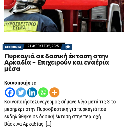
21 ΑΥΓΟΎΣΤΟΥ, 2025
COMMENTS
ΚΟΙΝΩΝΙΑ
0
ON
Πυρκαγιά σε δασική έκταση στην
ΠΥΡΚΑΓΙΆ
ΣΕ
Αρκαδία – Επιχειρούν και εναέρια
ΔΑΣΙΚΉ
μέσα
ΈΚΤΑΣΗ
ΣΤΗΝ
ΑΡΚΑΔΊΑ
–
Κοινοποιήστε
ΕΠΙΧΕΙΡΟΎΝ
ΚΑΙ
ΕΝΑΈΡΙΑ
ΜΈΣΑ
ΚοινοποιήστεΣυναγερμός σήμανε λίγο μετά τις 3 το
μεσημέρι στην Πυροσβεστική για πυρκαγιά που
εκδηλώθηκε σε δασική έκταση στην περιοχή
Βάσκινα Αρκαδίας. […]