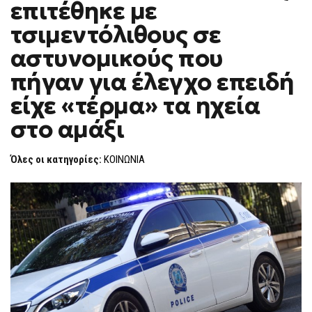
επιτέθηκε με
ΕΠΙΤΈΘΗΚΕ
F
ΜΕ
O
ΤΣΙΜΕΝΤΌΛΙΘΟΥΣ
τσιμεντόλιθους σε
R
ΣΕ
ΑΣΤΥΝΟΜΙΚΟΎΣ
M
αστυνομικούς που
ΠΟΥ
ΠΉΓΑΝ
πήγαν για έλεγχο επειδή
ΓΙΑ
ΈΛΕΓΧΟ
ΕΠΕΙΔΉ
είχε «τέρμα» τα ηχεία
ΕΊΧΕ
«ΤΈΡΜΑ»
στο αμάξι
ΤΑ
ΗΧΕΊΑ
ΣΤΟ
ΑΜΆΞΙ
Όλες οι κατηγορίες:
ΚΟΙΝΩΝΙΑ