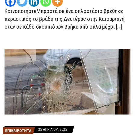
ΌΠΛΑ
ΜΈΧΡΙ
ΚοινοποιήστεΜπροστά σε ένα οπλοστάσιο βρέθηκε
ΧΕΙΡΟΒΟΜΒΊΔΕΣ
περαστικός το βράδυ της Δευτέρας στην Καισαριανή,
όταν σε κάδο σκουπιδιών βρήκε από όπλα μέχρι […]
25 ΑΠΡΙΛΊΟΥ, 2025
ΕΠΙΚΑΙΡΟΤΗΤΑ