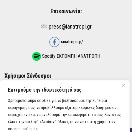
Επικοινωνία:
press@ianatropi.gr
ianatropi.gr/
Spotify ΕΚΠΟΜΠΗ ΑΝΑΤΡΟΠΗ
Χρήσιμοι Σύνδεσμοι
Εκτιμούμε την ιδιωτικότητά σας
ΌΡΟΙ ΧΡΉΣΗΣ
Χρησιμοποιούμε cookies για να βελτιώσουμε την εμπειρία
ΠΟΛΙΤΙΚΉ ΑΠΟΡΡΉΤΟΥ
περιήγησής σας, να προβάλλουμε εξατομικευμένες διαφημίσεις ή
περιεχόμενο και να αναλύουμε την επισκεψιμότητά μας. Κάνοντας
κλικ στην επιλογή «Αποδοχή όλων», συναινείτε στη χρήση των
cookies από εμάς.