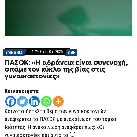
24 ΑΥΓΟΎΣΤΟΥ, 2025
COMMENTS
ΚΟΙΝΩΝΙΑ
0
ON
ΠΑΣΟΚ: «Η αδράνεια είναι συνενοχή,
ΠΑΣΟΚ:
«Η
σπάμε τον κύκλο της βίας στις
ΑΔΡΆΝΕΙΑ
γυναικοκτονίες»
ΕΊΝΑΙ
ΣΥΝΕΝΟΧΉ,
ΣΠΆΜΕ
ΤΟΝ
Κοινοποιήστε
ΚΎΚΛΟ
ΤΗΣ
ΒΊΑΣ
ΣΤΙΣ
ΚοινοποιήστεΣτο θέμα των γυναικοκτονιών
ΓΥΝΑΙΚΟΚΤΟΝΊΕΣ»
αναφέρεται το ΠΑΣΟΚ με ανακοίνωση του τομέα
Ισότητας. Η ανακοίνωση αναφέρει πως: «Oι
γυναικοκτονίες και αυτό το […]