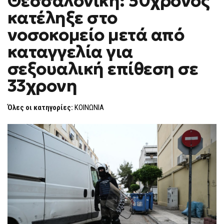
Θεσσαλονίκη: 50χρονος
H
50ΧΡΟΝΟΣ
κατέληξε στο
ΚΑΤΈΛΗΞΕ
F
ΣΤΟ
O
ΝΟΣΟΚΟΜΕΊΟ
νοσοκομείο μετά από
R
ΜΕΤΆ
ΑΠΌ
M
καταγγελία για
ΚΑΤΑΓΓΕΛΊΑ
ΓΙΑ
σεξουαλική επίθεση σε
ΣΕΞΟΥΑΛΙΚΉ
ΕΠΊΘΕΣΗ
ΣΕ
33χρονη
33ΧΡΟΝΗ
Όλες οι κατηγορίες:
ΚΟΙΝΩΝΙΑ