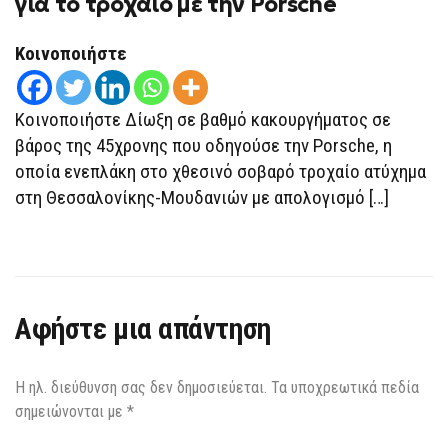
για το τροχαίο με την Porsche
ΣΤΗ
45ΧΡΟΝΗ
ΓΙΑ
Κοινοποιήστε
ΤΟ
ΤΡΟΧΑΊΟ
ΜΕ
ΤΗΝ
PORSCHE
Κοινοποιήστε Δίωξη σε βαθμό κακουργήματος σε
βάρος της 45χρονης που οδηγούσε την Porsche, η
οποία ενεπλάκη στο χθεσινό σοβαρό τροχαίο ατύχημα
στη Θεσσαλονίκης-Μουδανιών με απολογισμό […]
Αφήστε μια απάντηση
Η ηλ. διεύθυνση σας δεν δημοσιεύεται.
Τα υποχρεωτικά πεδία
σημειώνονται με
*