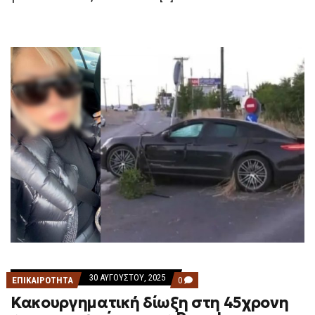
30 ΑΥΓΟΎΣΤΟΥ, 2025
COMMENTS
ΕΠΙΚΑΙΡΟΤΗΤΑ
0
ON
Κακουργηματική δίωξη στη 45χρονη
ΚΑΚΟΥΡΓΗΜΑΤΙΚΉ
ΔΊΩΞΗ