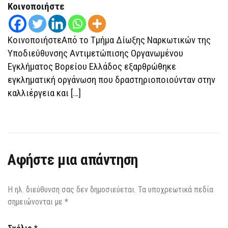
Κοινοποιήστε
ΣΥΛΛΉΨΕΙΣ
ΚΑΙ
ΠΆΝΩ
ΑΠΌ
ΚοινοποιήστεΑπό το Τμήμα Δίωξης Ναρκωτικών της
1.500
ΔΕΝΔΡΎΛΛΙΑ
Υποδιεύθυνσης Αντιμετώπισης Οργανωμένου
Εγκλήματος Βορείου Ελλάδος εξαρθρώθηκε
εγκληματική οργάνωση που δραστηριοποιούνταν στην
καλλιέργεια και […]
Αφήστε μια απάντηση
Η ηλ. διεύθυνση σας δεν δημοσιεύεται.
Τα υποχρεωτικά πεδία
σημειώνονται με
*