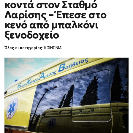
κοντά στον Σταθμό
ΝΕΚΡΌ
F
ΆΝΔΡΑ
O
ΚΟΝΤΆ
Λαρίσης – Έπεσε στο
R
ΣΤΟΝ
ΣΤΑΘΜΌ
M
κενό από μπαλκόνι
ΛΑΡΊΣΗΣ
–
ξενοδοχείο
ΈΠΕΣΕ
ΣΤΟ
ΚΕΝΌ
ΑΠΌ
Όλες οι κατηγορίες:
ΚΟΙΝΩΝΙΑ
ΜΠΑΛΚΌΝΙ
ΞΕΝΟΔΟΧΕΊΟ