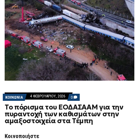
4 ΦΕΒΡΟΥΑΡΊΟΥ, 2026
COMMENTS
ΚΟΙΝΩΝΙΑ
0
ON
Το πόρισμα του ΕΟΔΑΣΑΑΜ για την
ΤΟ
ΠΌΡΙΣΜΑ
πυραντοχή των καθισμάτων στην
ΤΟΥ
αμαξοστοιχεία στα Τέμπη
ΕΟΔΑΣΑΑΜ
ΓΙΑ
ΤΗΝ
ΠΥΡΑΝΤΟΧΉ
Κοινοποιήστε
ΤΩΝ