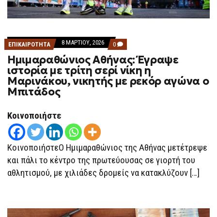
8 ΜΑΡΤΊΟΥ, 2026
COMMENTS
ΕΠΙΚΑΙΡΟΤΗΤΑ
0
ON
Ημιμαραθώνιος Αθήνας: Έγραψε
ΗΜΙΜΑΡΑΘΏΝΙΟΣ
ΑΘΉΝΑΣ:
ιστορία με τρίτη σερί νίκη η
ΈΓΡΑΨΕ
Μαρινάκου, νικητής με ρεκόρ αγώνα ο
ΙΣΤΟΡΊΑ
ΜΕ
Μπιτάδος
ΤΡΊΤΗ
ΣΕΡΊ
ΝΊΚΗ
Κοινοποιήστε
Η
ΜΑΡΙΝΆΚΟΥ,
ΝΙΚΗΤΉΣ
ΜΕ
ΚοινοποιήστεΟ Ημιμαραθώνιος της Αθήνας μετέτρεψε
ΡΕΚΌΡ
ΑΓΏΝΑ
και πάλι το κέντρο της πρωτεύουσας σε γιορτή του
Ο
ΜΠΙΤΆΔΟΣ
αθλητισμού, με χιλιάδες δρομείς να κατακλύζουν […]