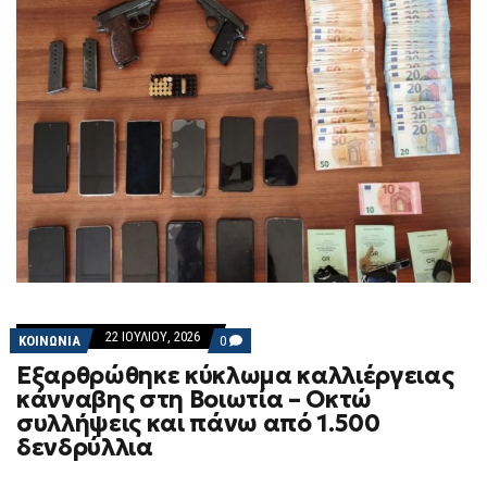
22 ΙΟΥΛΊΟΥ, 2026
COMMENTS
ΚΟΙΝΩΝΙΑ
0
ON
Εξαρθρώθηκε κύκλωμα καλλιέργειας
ΕΞΑΡΘΡΏΘΗΚΕ
ΚΎΚΛΩΜΑ
κάνναβης στη Βοιωτία – Οκτώ
ΚΑΛΛΙΈΡΓΕΙΑΣ
συλλήψεις και πάνω από 1.500
ΚΆΝΝΑΒΗΣ
ΣΤΗ
δενδρύλλια
ΒΟΙΩΤΊΑ
–
ΟΚΤΏ