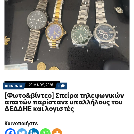
23 ΜΑΪ́ΟΥ, 2026
COMMENTS
ΚΟΙΝΩΝΙΑ
0
ON
[Φωτο&βίντεο] Σπείρα τηλεφωνικών
[ΦΩΤΟ&ΒΊΝΤΕΟ]
ΣΠΕΊΡΑ
απατών παρίστανε υπαλλήλους του
ΤΗΛΕΦΩΝΙΚΏΝ
ΔΕΔΔΗΕ και λογιστές
ΑΠΑΤΏΝ
ΠΑΡΊΣΤΑΝΕ
ΥΠΑΛΛΉΛΟΥΣ
ΤΟΥ
Κοινοποιήστε
ΔΕΔΔΗΕ
ΚΑΙ