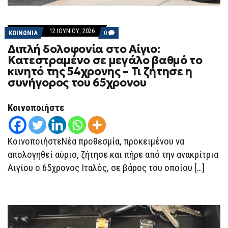
12 ΙΟΥΝΊΟΥ, 2026
COMMENTS
ΚΟΙΝΩΝΙΑ
0
ON
Διπλή δολοφονία στο Αίγιο:
ΔΙΠΛΉ
ΔΟΛΟΦΟΝΊΑ
Κατεστραμένο σε μεγάλο βαθμό το
ΣΤΟ
κινητό της 54χρονης – Τι ζήτησε η
ΑΊΓΙΟ:
ΚΑΤΕΣΤΡΑΜΈΝΟ
συνήγορος του 65χρονου
ΣΕ
ΜΕΓΆΛΟ
ΒΑΘΜΌ
Κοινοποιήστε
ΤΟ
ΚΙΝΗΤΌ
ΤΗΣ
54ΧΡΟΝΗΣ
ΚοινοποιήστεΝέα προθεσμία, προκειμένου να
–
ΤΙ
απολογηθεί αύριο, ζήτησε και πήρε από την ανακρίτρια
ΖΉΤΗΣΕ
Η
Αιγίου ο 65χρονος Ιταλός, σε βάρος του οποίου […]
ΣΥΝΉΓΟΡΟΣ
ΤΟΥ
65ΧΡΟΝΟΥ