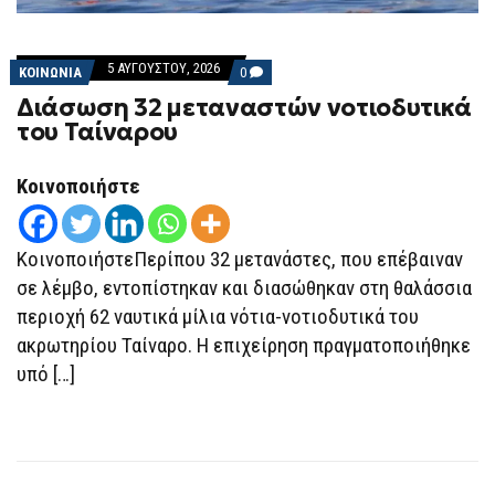
5 ΑΥΓΟΎΣΤΟΥ, 2026
COMMENTS
ΚΟΙΝΩΝΙΑ
0
ON
Διάσωση 32 μεταναστών νοτιοδυτικά
ΔΙΆΣΩΣΗ
32
του Ταίναρου
ΜΕΤΑΝΑΣΤΏΝ
ΝΟΤΙΟΔΥΤΙΚΆ
ΤΟΥ
Κοινοποιήστε
ΤΑΊΝΑΡΟΥ
ΚοινοποιήστεΠερίπου 32 μετανάστες, που επέβαιναν
σε λέμβο, εντοπίστηκαν και διασώθηκαν στη θαλάσσια
περιοχή 62 ναυτικά μίλια νότια-νοτιοδυτικά του
ακρωτηρίου Ταίναρο. Η επιχείρηση πραγματοποιήθηκε
υπό […]