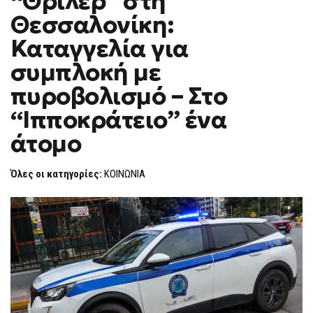
“Θρίλερ” στη
H
ΣΤΗ
Θεσσαλονίκη:
ΘΕΣΣΑΛΟΝΊΚΗ:
F
ΚΑΤΑΓΓΕΛΊΑ
O
ΓΙΑ
Καταγγελία για
R
ΣΥΜΠΛΟΚΉ
ΜΕ
M
συμπλοκή με
ΠΥΡΟΒΟΛΙΣΜΌ
–
πυροβολισμό – Στο
ΣΤΟ
“ΙΠΠΟΚΡΆΤΕΙΟ”
ΈΝΑ
“Ιπποκράτειο” ένα
ΆΤΟΜΟ
άτομο
Όλες οι κατηγορίες:
ΚΟΙΝΩΝΙΑ