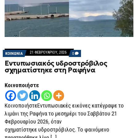
21 ΦΕΒΡΟΥΑΡΊΟΥ, 2026
COMMENTS
ΚΟΙΝΩΝΙΑ
0
ON
Εντυπωσιακός υδροστρόβιλος
ΕΝΤΥΠΩΣΙΑΚΌΣ
ΥΔΡΟΣΤΡΌΒΙΛΟΣ
σχηματίστηκε στη Ραφήνα
ΣΧΗΜΑΤΊΣΤΗΚΕ
ΣΤΗ
ΡΑΦΉΝΑ
Κοινοποιήστε
ΚοινοποιήστεΕντυπωσιακές εικόνες κατέγραψε το
λιμάνι της Ραφήνα το μεσημέρι του Σαββάτου 21
Φεβρουαρίου 2026, όταν
σχηματίστηκε υδροστρόβιλος. Το φαινόμενο
παρατηρήθηκε λίγο […]