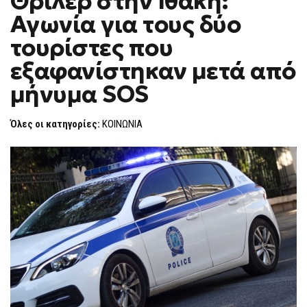
Θρίλερ στην Ιθάκη:
H
ΣΤΗΝ
Αγωνία για τους δύο
ΙΘΆΚΗ:
F
ΑΓΩΝΊΑ
O
ΓΙΑ
τουρίστες που
R
ΤΟΥΣ
ΔΎΟ
M
εξαφανίστηκαν μετά από
ΤΟΥΡΊΣΤΕΣ
ΠΟΥ
μήνυμα SOS
ΕΞΑΦΑΝΊΣΤΗΚΑΝ
ΜΕΤΆ
ΑΠΌ
ΜΉΝΥΜΑ
Όλες οι κατηγορίες:
ΚΟΙΝΩΝΙΑ
SOS