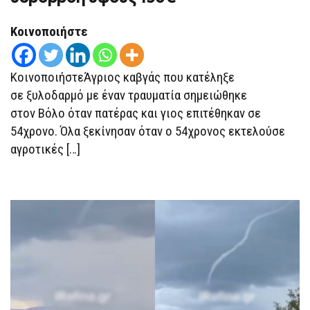
54ΧΡΟΝΟ
ΣΤΟ
ΒΌΛΟ
Κοινοποιήστε
ΓΙΑ
ΖΗΜΙΆ
ΣΕ
ΥΔΡΟΡΡΟΉ
ΚοινοποιήστεΆγριος καβγάς που κατέληξε
ΎΨΟΥΣ
150€
σε ξυλοδαρμό με έναν τραυματία σημειώθηκε
στον Βόλο όταν πατέρας και γιος επιτέθηκαν σε
54χρονο. Όλα ξεκίνησαν όταν ο 54χρονος εκτελούσε
αγροτικές […]