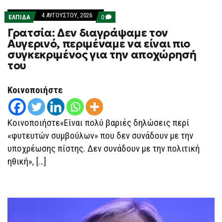
4 ΑΥΓΟΎΣΤΟΥ, 2026
COMMENTS
ΕΛΠΙΔΑ
0
ON
Γρατσία: Δεν διαγράψαμε τον
ΓΡΑΤΣΊΑ:
ΔΕΝ
Αυγερινό, περιμέναμε να είναι πιο
ΔΙΑΓΡΆΨΑΜΕ
συγκεκριμένος για την αποχώρησή
ΤΟΝ
ΑΥΓΕΡΙΝΌ,
του
ΠΕΡΙΜΈΝΑΜΕ
ΝΑ
ΕΊΝΑΙ
Κοινοποιήστε
ΠΙΟ
ΣΥΓΚΕΚΡΙΜΈΝΟΣ
ΓΙΑ
ΤΗΝ
Κοινοποιήστε«Είναι πολύ βαριές δηλώσεις περί
ΑΠΟΧΏΡΗΣΉ
ΤΟΥ
«φυτευτών συμβούλων» που δεν συνάδουν με την
υποχρέωσης πίστης. Δεν συνάδουν με την πολιτική
ηθική», […]