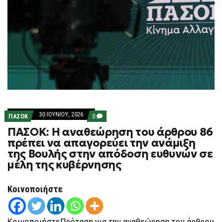
30 ΙΟΥΝΊΟΥ, 2026
COMMENTS
ΠΑΣΟΚ
0
ON
ΠΑΣΟΚ: Η αναθεώρηση του άρθρου 86
ΠΑΣΟΚ:
Η
πρέπει να απαγορεύει την ανάμιξη
ΑΝΑΘΕΏΡΗΣΗ
της Βουλής στην απόδοση ευθυνών σε
ΤΟΥ
ΆΡΘΡΟΥ
μέλη της κυβέρνησης
86
ΠΡΈΠΕΙ
ΝΑ
Κοινοποιήστε
ΑΠΑΓΟΡΕΎΕΙ
ΤΗΝ
ΑΝΆΜΙΞΗ
ΤΗΣ
ΚοινοποιήστεΠρόταση για την αναθεώρηση του άρθρου
ΒΟΥΛΉΣ