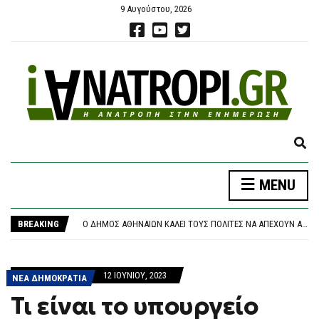
9 Αυγούστου, 2026
E
X
P
ΝΈΑ ΑΠΟΧΏΡΗΣΗ ΑΠΌ ΤΟ ΚΌΜΜΑ ΚΑΡΥΣΤΙΑΝΟΎ: «ΚΛΕΙΣΤΉ ΚΆΣΤΑ, ΑΥΘΑΙΡΕΣΊΑ ΚΑΙ ΦΊΜΩΣΗ» ΚΑΤΑΓΓΈΛΛΕΙ Ο ΜΠΡΟΥΤΖΆΚΗΣ
MENU
A
ΤΡΑΓΩΔΊΑ ΣΤΗΝ ΠΆΡΟ: 4ΧΡΟΝΟ ΠΑΙΔΊ ΈΧΑΣΕ ΤΗ ΖΩΉ ΤΟΥ ΣΕ ΠΙΣΊΝΑ BEACH BAR
N
Ο ΔΉΜΟΣ ΑΘΗΝΑΊΩΝ ΚΑΛΕΊ ΤΟΥΣ ΠΟΛΊΤΕΣ ΝΑ ΑΠΈΧΟΥΝ ΑΠΌ ΕΡΓΑΣΊΕΣ ΣΕ ΕΞΩΤΕΡΙΚΟΎΣ ΧΏΡΟΥΣ ΠΟΥ ΜΠΟΡΕΊ ΝΑ ΠΡΟΚΑΛΈΣΟΥΝ ΠΥΡΚΑΓΙΆ
D
BREAKING
ΘΡΉΝΟΣ ΓΙΑ ΤΟΝ ΜΈΣΙ: ΠΈΘΑΝΕ ΣΤΑ 68 ΤΟΥ ΧΡΌΝΙΑ Ο ΠΑΤΈΡΑΣ ΤΟΥ, ΧΌΡΧΕ – ΥΠΉΡΞΕ Ο ΜΈΝΤΟΡΑΣ ΚΑΙ ΑΤΖΈΝΤΗΣ ΤΟΥ ΜΈΧΡΙ ΤΗΝ ΤΕΛΕΥΤΑΊΑ ΣΤΙΓΜΉ
S
ΠΆΝΩ ΑΠΌ 2,27 ΕΥΡΏ Η ΒΕΝΖΊΝΗ ΣΤΑ ΝΗΣΙΆ
E
ΝΈΑ ΑΠΟΧΏΡΗΣΗ ΑΠΌ ΤΟ ΚΌΜΜΑ ΚΑΡΥΣΤΙΑΝΟΎ: «ΚΛΕΙΣΤΉ ΚΆΣΤΑ, ΑΥΘΑΙΡΕΣΊΑ ΚΑΙ ΦΊΜΩΣΗ» ΚΑΤΑΓΓΈΛΛΕΙ Ο ΜΠΡΟΥΤΖΆΚΗΣ
A
ΤΡΑΓΩΔΊΑ ΣΤΗΝ ΠΆΡΟ: 4ΧΡΟΝΟ ΠΑΙΔΊ ΈΧΑΣΕ ΤΗ ΖΩΉ ΤΟΥ ΣΕ ΠΙΣΊΝΑ BEACH BAR
12 ΙΟΥΝΊΟΥ, 2023
R
ΝΕΑ ΔΗΜΟΚΡΑΤΙΑ
C
Τι είναι το υπουργείο
H