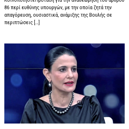
ΣΤΗΝ
86 περί ευθύνης υπουργών, με την οποία ζητά την
ΑΠΌΔΟΣΗ
ΕΥΘΥΝΏΝ
απαγόρευση, ουσιαστικά, ανάμιξης της Βουλής σε
ΣΕ
ΜΈΛΗ
περιπτώσεις […]
ΤΗΣ
ΚΥΒΈΡΝΗΣΗΣ