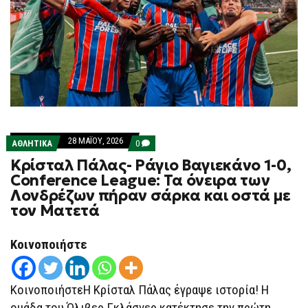
28 ΜΑΪ́ΟΥ, 2026
COMMENTS
ΑΘΛΗΤΙΚΑ
0
ON
Κρίσταλ Πάλας- Ράγιο Βαγιεκάνο 1-0,
ΚΡΊΣΤΑΛ
ΠΆΛΑΣ-
Conference League: Τα όνειρα των
ΡΆΓΙΟ
Λονδρέζων πήραν σάρκα και οστά με
ΒΑΓΙΕΚΆΝΟ
1-
τον Ματετά
0,
CONFERENCE
LEAGUE:
Κοινοποιήστε
ΤΑ
ΌΝΕΙΡΑ
ΤΩΝ
ΛΟΝΔΡΈΖΩΝ
ΚοινοποιήστεΗ Κρίσταλ Πάλας έγραψε ιστορία! Η
ΠΉΡΑΝ
ΣΆΡΚΑ
ομάδα του Όλιβερ Γκλάσνερ κατέκτησε την πρώτη
ΚΑΙ