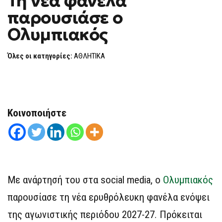
Τη νέα φανέλα
H
ΝΈΑ
παρουσιάσε ο
ΦΑΝΈΛΑ
F
ΠΑΡΟΥΣΙΆΣΕ
O
Ο
Ολυμπιακός
R
ΟΛΥΜΠΙΑΚΌΣ
M
Όλες οι κατηγορίες:
ΑΘΛΗΤΙΚΑ
Κοινοποιήστε
Με ανάρτησή του στα social media, ο
Ολυμπιακός
παρουσίασε τη νέα ερυθρόλευκη φανέλα ενόψει
της αγωνιστικής περιόδου 2027-27. Πρόκειται