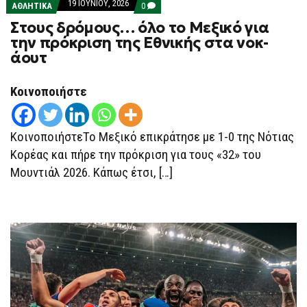
19 ΙΟΥΝΊΟΥ, 2026
COMMENTS
ΑΘΛΗΤΙΚΑ
0
ON
Στους δρόμους… όλο το Μεξικό για
ΣΤΟΥΣ
ΔΡΌΜΟΥΣ…
την πρόκριση της Εθνικής στα νοκ-
ΌΛΟ
άουτ
ΤΟ
ΜΕΞΙΚΌ
ΓΙΑ
ΤΗΝ
Κοινοποιήστε
ΠΡΌΚΡΙΣΗ
ΤΗΣ
ΕΘΝΙΚΉΣ
ΣΤΑ
ΚοινοποιήστεΤο Μεξικό επικράτησε με 1-0 της Νότιας
ΝΟΚ-
ΆΟΥΤ
Κορέας και πήρε την πρόκριση για τους «32» του
Μουντιάλ 2026. Κάπως έτσι, […]