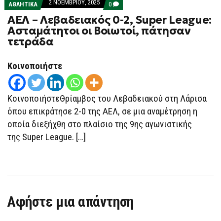
2 ΝΟΕΜΒΡΊΟΥ, 2025
COMMENTS
ΑΘΛΗΤΙΚΑ
0
ON
ΑΕΛ – Λεβαδειακός 0-2, Super League:
ΑΕΛ
–
Ασταμάτητοι οι Βοιωτοί, πάτησαν
ΛΕΒΑΔΕΙΑΚΌΣ
τετράδα
0-
2,
SUPER
LEAGUE:
Κοινοποιήστε
ΑΣΤΑΜΆΤΗΤΟΙ
ΟΙ
ΒΟΙΩΤΟΊ,
ΠΆΤΗΣΑΝ
ΚοινοποιήστεΘρίαμβος του Λεβαδειακού στη Λάρισα
ΤΕΤΡΆΔΑ
όπου επικράτησε 2-0 της ΑΕΛ, σε μια αναμέτρηση η
οποία διεξήχθη στο πλαίσιο της 9ης αγωνιστικής
της Super League. […]
Αφήστε μια απάντηση