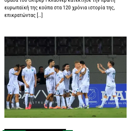
ΟΣΤΆ
ευρωπαϊκή της κούπα στα 120 χρόνια ιστορία της,
ΜΕ
ΤΟΝ
επικρατώντας […]
ΜΑΤΕΤΆ