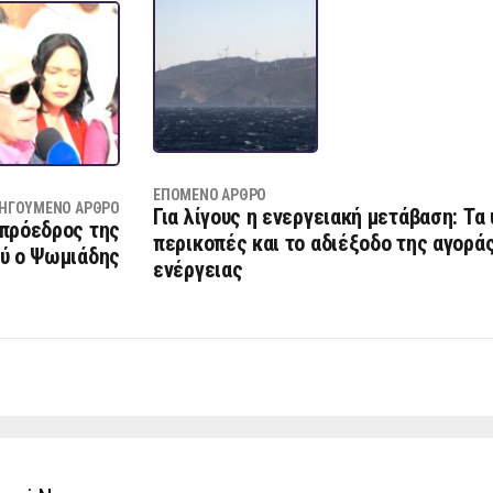
ΕΠΌΜΕΝΟ ΆΡΘΡΟ
ΗΓΟΎΜΕΝΟ ΆΡΘΡΟ
Για λίγους η ενεργειακή μετάβαση: Τα
 πρόεδρος της
περικοπές και το αδιέξοδο της αγορά
ύ ο Ψωμιάδης
ενέργειας