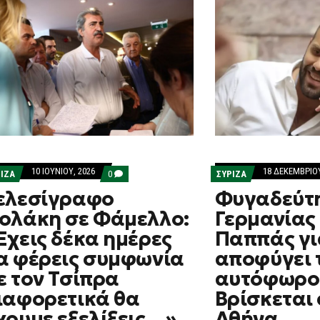
10 ΙΟΥΝΊΟΥ, 2026
18 ΔΕΚΕΜΒΡΊΟΥ
COMMENTS
ΡΙΖΑ
0
ΣΥΡΙΖΑ
ON
ελεσίγραφο
Φυγαδεύτ
ΤΕΛΕΣΊΓΡΑΦΟ
ΠΟΛΆΚΗ
ολάκη σε Φάμελλο:
Γερμανίας 
ΣΕ
ΦΆΜΕΛΛΟ:
Έχεις δέκα ημέρες
Παππάς γι
«ΈΧΕΙΣ
ΔΈΚΑ
α φέρεις συμφωνία
αποφύγει 
ΗΜΈΡΕΣ
ΝΑ
ε τον Τσίπρα
αυτόφωρο
ΦΈΡΕΙΣ
ΣΥΜΦΩΝΊΑ
ιαφορετικά θα
Βρίσκεται
ΜΕ
χουμε εξελίξεις…»
Αθήνα
ΤΟΝ