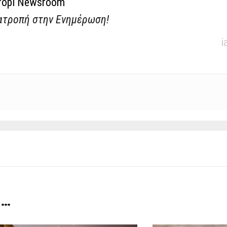
ropi Newsroom
ατροπή στην Ενημέρωση!
i
 …