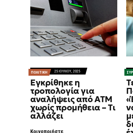
25 ΙΟΥΛΊΟΥ, 2025
ΠΟΛΙΤΙΚΗ
ΣΥ
Εγκρίθηκε η
Τ
τροπολογία για
Π
αναλήψεις από ΑΤΜ
«
χωρίς προμήθεια – Τι
ν
αλλάζει
μ
δ
έ
Κοινοποιήστε