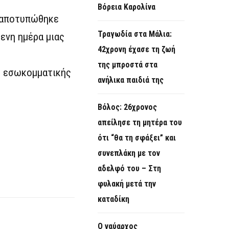
Βόρεια Καρολίνα
υ αποτυπώθηκε
Τραγωδία στα Μάλια:
ενη ημέρα μιας
42χρονη έχασε τη ζωή
της μπροστά στα
ής εσωκομματικής
ανήλικα παιδιά της
Βόλος: 26χρονος
απείλησε τη μητέρα του
ότι “θα τη σφάξει” και
συνεπλάκη με τον
αδελφό του – Στη
φυλακή μετά την
καταδίκη
Ο ναύαρχος