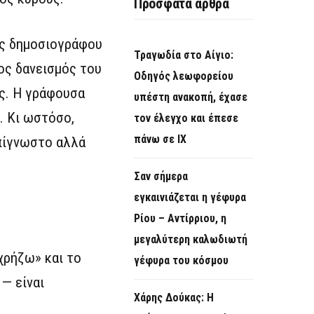
Πρόσφατα άρθρα
ης δημοσιογράφου
Τραγωδία στο Αίγιο:
ος δανεισμός του
Οδηγός λεωφορείου
ς. Η γράφουσα
υπέστη ανακοπή, έχασε
. Κι ωστόσο,
τον έλεγχο και έπεσε
πάνω σε ΙΧ
πίγνωστο αλλά
Σαν σήμερα
εγκαινιάζεται η γέφυρα
Ρίου – Αντίρριου, η
μεγαλύτερη καλωδιωτή
χρήζω» και το
γέφυρα του κόσμου
 — είναι
Χάρης Δούκας: Η