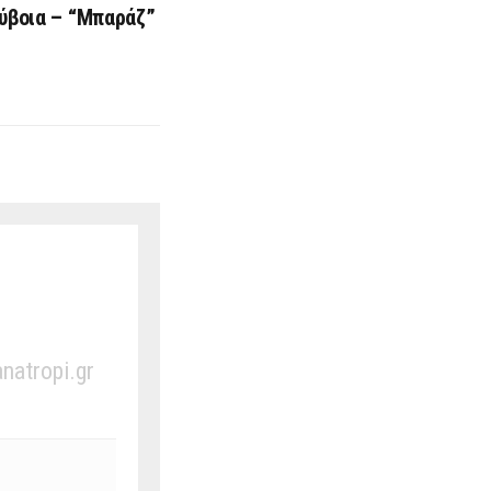
Εύβοια – “Μπαράζ”
anatropi.gr