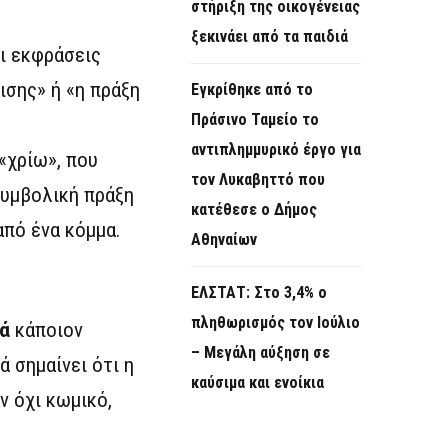
στήριξη της οικογένειας
ξεκινάει από τα παιδιά
αι εκφράσεις
ισης» ή «η πράξη
Εγκρίθηκε από το
Πράσινο Ταμείο το
αντιπλημμυρικό έργο για
«χρίω», που
τον Λυκαβηττό που
συμβολική πράξη
κατέθεσε ο Δήμος
από ένα κόμμα.
Αθηναίων
ΕΛΣΤΑΤ: Στο 3,4% ο
πληθωρισμός τον Ιούλιο
ά
κάποιον
– Μεγάλη αύξηση σε
ά σημαίνει ότι η
καύσιμα και ενοίκια
ν όχι κωμικό,