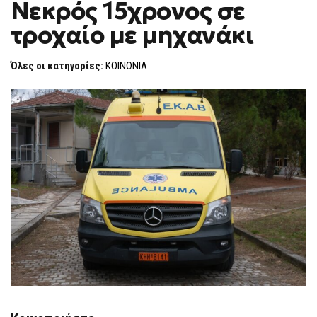
Νεκρός 15χρονος σε
ΛΆΡΙΣΑ
F
–
O
ΝΕΚΡΌΣ
τροχαίο με μηχανάκι
R
15ΧΡΟΝΟΣ
ΣΕ
M
ΤΡΟΧΑΊΟ
Όλες οι κατηγορίες:
ΚΟΙΝΩΝΙΑ
ΜΕ
ΜΗΧΑΝΆΚΙ