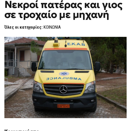
Νεκροί πατέρας και γιος
ΠΆΤΡΑ:
F
ΝΕΚΡΟΊ
O
ΠΑΤΈΡΑΣ
σε τροχαίο με μηχανή
R
ΚΑΙ
ΓΙΟΣ
M
ΣΕ
Όλες οι κατηγορίες:
ΚΟΙΝΩΝΙΑ
ΤΡΟΧΑΊΟ
ΜΕ
ΜΗΧΑΝΉ