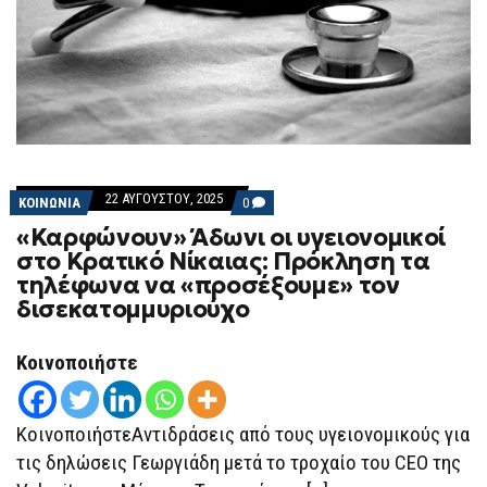
22 ΑΥΓΟΎΣΤΟΥ, 2025
COMMENTS
ΚΟΙΝΩΝΙΑ
0
ON
«Καρφώνουν» Άδωνι οι υγειονομικοί
«ΚΑΡΦΏΝΟΥΝ»
ΆΔΩΝΙ
στο Κρατικό Νίκαιας: Πρόκληση τα
ΟΙ
τηλέφωνα να «προσέξουμε» τον
ΥΓΕΙΟΝΟΜΙΚΟΊ
ΣΤΟ
δισεκατομμυριούχο
ΚΡΑΤΙΚΌ
ΝΊΚΑΙΑΣ:
ΠΡΌΚΛΗΣΗ
Κοινοποιήστε
ΤΑ
ΤΗΛΈΦΩΝΑ
ΝΑ
«ΠΡΟΣΈΞΟΥΜΕ»
ΚοινοποιήστεΑντιδράσεις από τους υγειονομικούς για
ΤΟΝ
ΔΙΣΕΚΑΤΟΜΜΥΡΙΟΎΧΟ
τις δηλώσεις Γεωργιάδη μετά το τροχαίο του CEO της