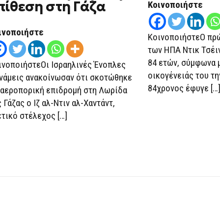
ΧΑΜΆΣ
πίθεση στη Γάζα
Κοινοποιήστε
ΜΕΤΆ
ΑΠΌ
ΙΣΡΑΗΛΙΝΉ
ΕΠΊΘΕΣΗ
ινοποιήστε
ΚοινοποιήστεΟ πρ
ΣΤΗ
ΓΆΖΑ
των ΗΠΑ Ντικ Τσέιν
84 ετών, σύμφωνα 
ινοποιήστεΟι Ισραηλινές Ένοπλες
οικογένειάς του την
νάμεις ανακοίνωσαν ότι σκοτώθηκε
84χρονος έφυγε […
 αεροπορική επιδρομή στη Λωρίδα
ς Γάζας ο Ιζ αλ-Ντιν αλ-Χαντάντ,
ετικό στέλεχος […]