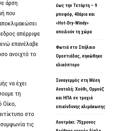
σε άρση
έως την Τετάρτη – 9
μή που
μποφόρ, 40άρια και
 αποκλιμακώσει
«Hot-Dry-Windy»
απειλούν τη χώρα
όεδρος απέρριψε
, ενώ επανέλαβε
Φωτιά στο Σπήλαιο
όσο ανοιχτό το
Ορεστιάδας, σηκώθηκε
ελικόπτερο
Συναγερμός στη Μέση
ής να έχει
Ανατολή: Χούθι, Ορμούζ
σουμε τη
και ΗΠΑ σε τροχιά
 Οίκο,
επικίνδυνης κλιμάκωσης
 αντίκτυπο στο
Λουτράκι: 75χρονος
 συμφωνία τις
βρέθηκε νεκρός δίπλα