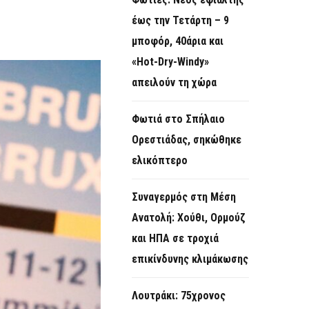
O
έως την Τετάρτη – 9
R
μποφόρ, 40άρια και
M
«Hot-Dry-Windy»
απειλούν τη χώρα
Φωτιά στο Σπήλαιο
Ορεστιάδας, σηκώθηκε
ελικόπτερο
Συναγερμός στη Μέση
Ανατολή: Χούθι, Ορμούζ
και ΗΠΑ σε τροχιά
επικίνδυνης κλιμάκωσης
Λουτράκι: 75χρονος