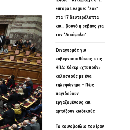
O
Europa League: “Σοκ”
R
στα 17 δευτερόλεπτα
M
και… βουνό η ρεβάνς για
τον “Δικέφαλο”
Συναγερμός για
κυβερνοεπιθέσεις στις
ΗΠΑ: Χάκερ «χτυπούν»
κολοσσούς με ένα
τηλεφώνημα – Πώς
παγιδεύουν
εργαζομένους και
αρπάζουν κωδικούς
Το κοινοβούλιο του Ιράν