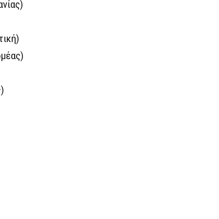
ανίας)
τική)
ομέας)
)