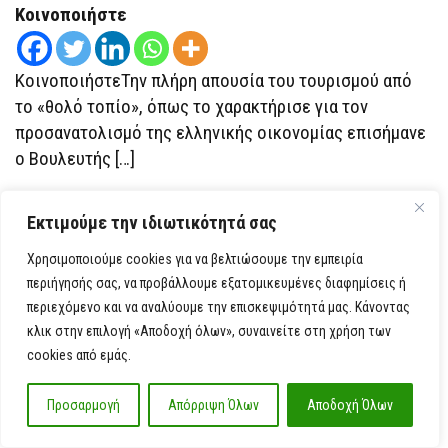
Κοινοποιήστε
ΚοινοποιήστεΤην πλήρη απουσία του τουρισμού από
το «θολό τοπίο», όπως το χαρακτήρισε για τον
προσανατολισμό της ελληνικής οικονομίας επισήμανε
ο Βουλευτής […]
Εκτιμούμε την ιδιωτικότητά σας
Χρησιμοποιούμε cookies για να βελτιώσουμε την εμπειρία
Αφήστε μια απάντηση
περιήγησής σας, να προβάλλουμε εξατομικευμένες διαφημίσεις ή
περιεχόμενο και να αναλύουμε την επισκεψιμότητά μας. Κάνοντας
κλικ στην επιλογή «Αποδοχή όλων», συναινείτε στη χρήση των
Η ηλ. διεύθυνση σας δεν δημοσιεύεται.
Τα υποχρεωτικά πεδία
cookies από εμάς.
σημειώνονται με
*
Προσαρμογή
Απόρριψη Όλων
Αποδοχή Όλων
Σχόλιο
*