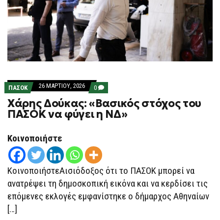
26 ΜΑΡΤΊΟΥ, 2026
COMMENTS
ΠΑΣΟΚ
0
ON
Χάρης Δούκας: «Βασικός στόχος του
ΧΆΡΗΣ
ΔΟΎΚΑΣ:
ΠΑΣΟΚ να φύγει η ΝΔ»
«ΒΑΣΙΚΌΣ
ΣΤΌΧΟΣ
ΤΟΥ
Κοινοποιήστε
ΠΑΣΟΚ
ΝΑ
ΦΎΓΕΙ
Η
ΝΔ»
ΚοινοποιήστεΑισιόδοξος ότι το ΠΑΣΟΚ μπορεί να
ανατρέψει τη δημοσκοπική εικόνα και να κερδίσει τις
επόμενες εκλογές εμφανίστηκε ο δήμαρχος Αθηναίων
[…]