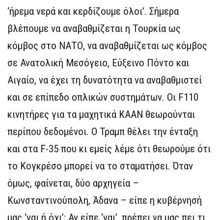
‘ήρεμα νερά και κερδίζουμε όλοι’. Σήμερα
βλέπουμε να αναβαθμίζεται η Τουρκία ως
κόμβος στο ΝΑΤΟ, να αναβαθμίζεται ως κόμβος
σε Ανατολική Μεσόγειο, Εύξεινο Πόντο και
Αιγαίο, να έχει τη δυνατότητα να αναβαθμιστεί
και σε επίπεδο οπλικών συστημάτων. Οι F110
κινητήρες για τα μαχητικά KAAN θεωρούνται
περίπου δεδομένοι. Ο Τραμπ θέλει την ένταξη
και στα F-35 που κι εμείς λέμε ότι θεωρούμε ότι
το Κογκρέσο μπορεί να το σταματήσει. Όταν
όμως, φαίνεται, δύο αρχηγεία –
Κωνσταντινούπολη, Άδανα – είπε η κυβέρνησή
μας ‘ναι ή όχι’; Αν είπε ‘ναι’, πρέπει να μας πει τι