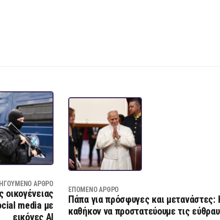
ΗΓΟΎΜΕΝΟ ΆΡΘΡΟ
ΕΠΌΜΕΝΟ ΆΡΘΡΟ
ς οικογένειας
Πάπα για πρόσφυγες και μετανάστες: 
ocial media με
καθήκον να προστατεύουμε τις εύθρα
εικόνες AI