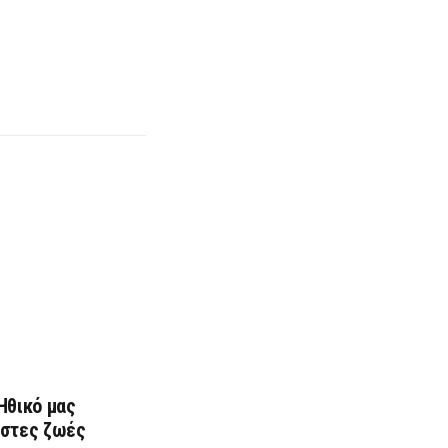
Ηθικό μας
υστες ζωές