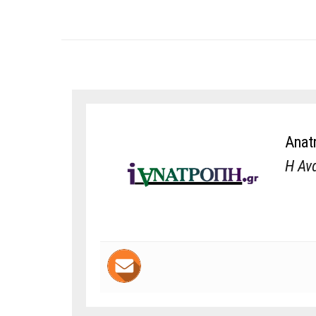
Anat
Η Αν