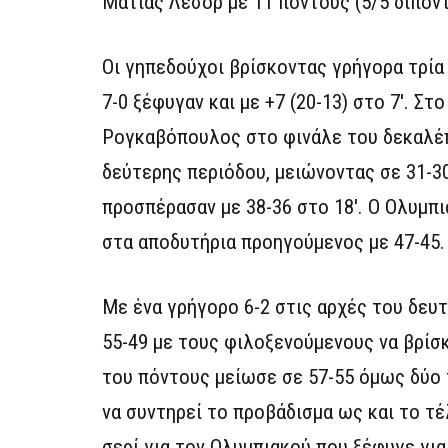
Ματίας Λεσόρ με 11 πόντους (5/5 δίποντ
Οι γηπεδούχοι βρίσκοντας γρήγορα τρία
7-0 ξέφυγαν και με +7 (20-13) στο 7′. Στ
Ρογκαβόπουλος στο φινάλε του δεκαλέπτ
δεύτερης περιόδου, μειώνοντας σε 31-30
προσπέρασαν με 38-36 στο 18′. Ο Ολυμπι
στα αποδυτήρια προηγούμενος με 47-45.
Με ένα γρήγορο 6-2 στις αρχές του δευτ
55-49 με τους φιλοξενούμενους να βρίσ
του πόντους μείωσε σε 57-55 όμως δύο 
να συντηρεί το προβάδισμα ως και το τέ
σερί για τον Ολυμπιακού που ξέφυγε για