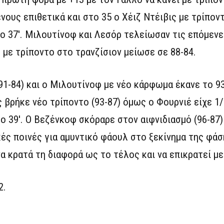
νους επιθετικά και στο 35 ο Χέιζ Ντέιβις με τρίπον
το 37′. Μιλουτίνοφ και Λεσόρ τελείωσαν τις επόμενε
 με τρίποντο στο τρανζίσιον μείωσε σε 88-84.
91-84) και ο Μιλουτίνοφ με νέο κάρφωμα έκανε το 93
ς βρήκε νέο τρίποντο (93-87) όμως ο Φουρνιέ είχε 1
το 39′. Ο Βεζένκοφ σκόραρε στον αιφνιδιασμό (96-87)
κές ποινές για αμυντικό φάουλ στο ξεκίνημα της φά
να κρατά τη διαφορά ως το τέλος και να επικρατεί με
2.