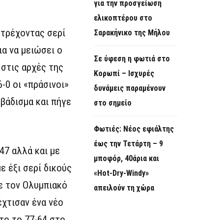
για την προσγείωση
ελικοπτέρου στο
 τρέχοντας σερί
Σαρακήνικο της Μήλου
ια να μειώσει ο
Σε ύφεση η φωτιά στο
στις αρχές της
Κορωπί – Ισχυρές
-0 οι «πράσινοι»
δυνάμεις παραμένουν
οβάδισμα και πήγε
στο σημείο
Φωτιές: Νέος εφιάλτης
έως την Τετάρτη – 9
47 αλλά και με
μποφόρ, 40άρια και
 έξι σερί δικούς
«Hot-Dry-Windy»
με τον Ολυμπιακό
απειλούν τη χώρα
έχτισαν ένα νέο
το το 77-64 στο