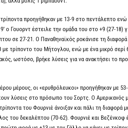
α), αλλά μόλις 1 ριμπάουντ.
 τρίποντα προηγήθηκαν με 13-9 στο πεντάλεπτο ενώ
ο 9′ ο Γουορντ έστειλε την ομάδα του στο +9 (27-18) γ
ου σε 27-21. Ο Παναθηναϊκός ροκάνισε τη διαφορά 
 με τρίποντο του Μήτογλου, ενώ με ένα μικρό σερί 6
ακός, ωστόσο, βρήκε λύσεις για να ανακτήσει το πρ
έρου μέρους, οι «ερυθρόλευκοι» προηγήθηκαν με 53-
κουν λύσεις στο πρόσωπο του Σορτς. Ο Αμερικανός με
τρίποντα του Φουρνιέ άνοιξαν και πάλι τη διαφορά 
λος του δεκαλέπτου (70-62). Φουρνιέ και Βεζένκοφ 
 πρώτη φορά με +13 με τον Γάλλο να κάνει με τρίπον