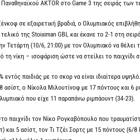
 Παναθηναϊκού AKTOR στο Game 3 της σειράς των τ
ζένκοφ σε εξαιρετική βραδιά, ο Ολυμπιακός επιβλήθ
ελικό της Stoiximan GBL και έκανε το 2-1 στη σειρ
ν Τετάρτη (10/6, 21:00) με τον Ολυμπιακό να θέλει τ
ό τη νίκη – ισοφάριση ώστε να στείλει το παιχνίδι σ
 εντός παιδιάς με το σκορ να είναι ιδιαίτερα υψηλό
 8 ασίστ, ο Νίκολα Μιλουτίνοφ με 17 πόντους και 6 ρ
λυμπιακό που είχε 11 παραπάνω ριμπάουντ (34-23).
το παιχνίδι τον Νίκο Ρογκαβόπουλο που τραυματίστ
) και 5 ασίστ, τον Τι Τζέι Σορτς με 15 πόντους (6/8 