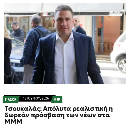
13 ΙΟΥΝΊΟΥ, 2026
COMMENTS
ΠΑΣΟΚ
0
ON
Τσουκαλάς: Απόλυτα ρεαλιστική η
ΤΣΟΥΚΑΛΆΣ:
ΑΠΌΛΥΤΑ
δωρεάν πρόσβαση των νέων στα
ΡΕΑΛΙΣΤΙΚΉ
ΜΜΜ
Η
ΔΩΡΕΆΝ
ΠΡΌΣΒΑΣΗ