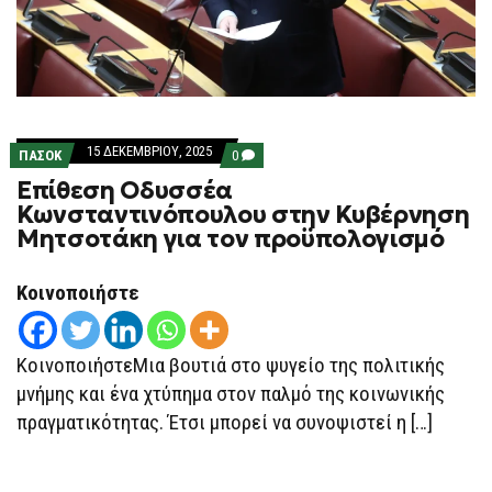
15 ΔΕΚΕΜΒΡΊΟΥ, 2025
COMMENTS
ΠΑΣΟΚ
0
ON
Επίθεση Οδυσσέα
ΕΠΊΘΕΣΗ
ΟΔΥΣΣΈΑ
Κωνσταντινόπουλου στην Κυβέρνηση
ΚΩΝΣΤΑΝΤΙΝΌΠΟΥΛΟΥ
Μητσοτάκη για τον προϋπολογισμό
ΣΤΗΝ
ΚΥΒΈΡΝΗΣΗ
ΜΗΤΣΟΤΆΚΗ
ΓΙΑ
Κοινοποιήστε
ΤΟΝ
ΠΡΟΫΠΟΛΟΓΙΣΜΌ
ΚοινοποιήστεΜια βουτιά στο ψυγείο της πολιτικής
μνήμης και ένα χτύπημα στον παλμό της κοινωνικής
πραγματικότητας. Έτσι μπορεί να συνοψιστεί η […]