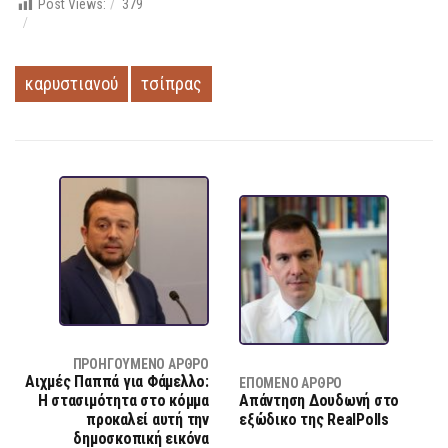
Post Views:
379
καρυστιανού
τσίπρας
ΠΡΟΗΓΟΎΜΕΝΟ ΆΡΘΡΟ
Αιχμές Παππά για Φάμελλο:
ΕΠΌΜΕΝΟ ΆΡΘΡΟ
Η στασιμότητα στο κόμμα
Απάντηση Δουδωνή στο
προκαλεί αυτή την
εξώδικο της RealPolls
δημοσκοπική εικόνα