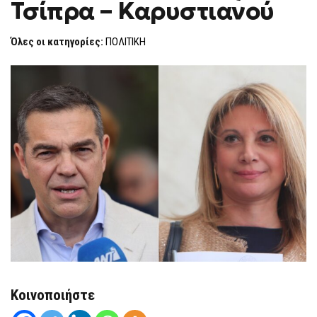
Τσίπρα – Καρυστιανού
ΠΌΛΕΜΟΣ
F
ΤΣΊΠΡΑ
O
–
R
ΚΑΡΥΣΤΙΑΝΟΎ
Όλες οι κατηγορίες:
ΠΟΛΙΤΙΚΗ
M
Κοινοποιήστε