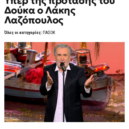
Υπερ της πρότασης του
H
ΤΗΣ
Δούκα ο Λάκης
ΠΡΌΤΑΣΗΣ
F
ΤΟΥ
O
ΔΟΎΚΑ
Λαζόπουλος
R
Ο
ΛΆΚΗΣ
M
ΛΑΖΌΠΟΥΛΟΣ
Όλες οι κατηγορίες:
ΠΑΣΟΚ