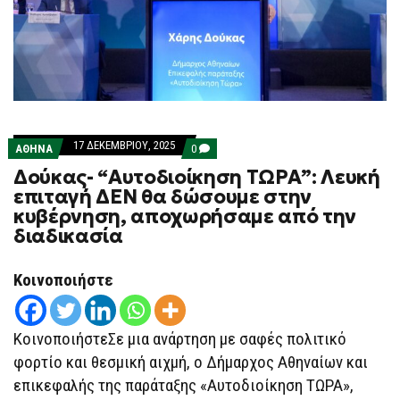
17 ΔΕΚΕΜΒΡΊΟΥ, 2025
COMMENTS
ΑΘΗΝΑ
0
ON
Δούκας- “Αυτοδιοίκηση ΤΩΡΑ”: Λευκή
ΔΟΎΚΑΣ-
“ΑΥΤΟΔΙΟΊΚΗΣΗ
επιταγή ΔΕΝ θα δώσουμε στην
ΤΩΡΑ”:
κυβέρνηση, αποχωρήσαμε από την
ΛΕΥΚΉ
ΕΠΙΤΑΓΉ
διαδικασία
ΔΕΝ
ΘΑ
ΔΏΣΟΥΜΕ
Κοινοποιήστε
ΣΤΗΝ
ΚΥΒΈΡΝΗΣΗ,
ΑΠΟΧΩΡΉΣΑΜΕ
ΑΠΌ
ΚοινοποιήστεΣε μια ανάρτηση με σαφές πολιτικό
ΤΗΝ
ΔΙΑΔΙΚΑΣΊΑ
φορτίο και θεσμική αιχμή, ο Δήμαρχος Αθηναίων και
επικεφαλής της παράταξης «Αυτοδιοίκηση ΤΩΡΑ»,