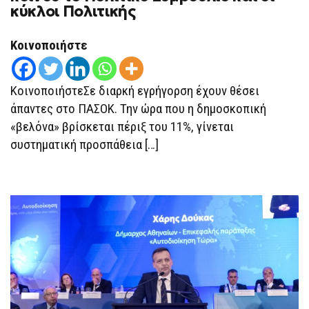
ΧΟΥΡΔΆΚΗ
κύκλοι Πολιτικής
–
ΣΥΝΕΔΡΙΆΖΟΥΝ
ΤΗΝ
Κοινοποιήστε
ΠΈΜΠΤΗ
ΑΠΌ
ΚΟΙΝΟΎ
ΤΟ
ΚοινοποιήστεΣε διαρκή εγρήγορση έχουν θέσει
ΠΟΛΙΤΙΚΌ
ΣΥΜΒΟΎΛΙΟ
άπαντες στο ΠΑΣΟΚ. Την ώρα που η δημοσκοπική
ΚΑΙ
ΟΙ
«βελόνα» βρίσκεται πέριξ του 11%, γίνεται
ΚΎΚΛΟΙ
ΠΟΛΙΤΙΚΉΣ
συστηματική προσπάθεια […]