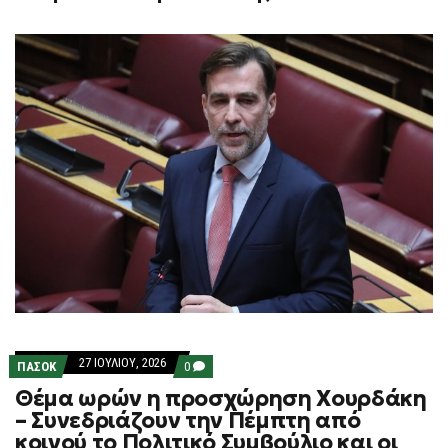
27 ΙΟΥΛΊΟΥ, 2026
COMMENTS
ΠΑΣΟΚ
0
ON
Θέμα ωρών η προσχώρηση Χουρδάκη
ΘΈΜΑ
ΩΡΏΝ
– Συνεδριάζουν την Πέμπτη από
Η
κοινού το Πολιτικό Συμβούλιο και οι
ΠΡΟΣΧΏΡΗΣΗ