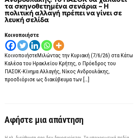
ΤΟ
τα σκηνοθετημένα σενάρια – Η
ΠΑΣΟΚ
πολιτική αλλαγή πρέπει να γίνει σε
ΘΑ
ΧΑΛΆΣΕΙ
λευκή σελίδα
ΤΑ
ΣΚΗΝΟΘΕΤΗΜΈΝΑ
ΣΕΝΆΡΙΑ
Κοινοποιήστε
–
Η
ΠΟΛΙΤΙΚΉ
ΑΛΛΑΓΉ
ΚοινοποιήστεΜιλώντας την Κυριακή (7/6/26) στα Κάτω
ΠΡΈΠΕΙ
ΝΑ
Καλέσα του Ηρακλείου Κρήτης, ο Πρόεδρος του
ΓΊΝΕΙ
ΣΕ
ΠΑΣΟΚ-Κίνημα Αλλαγής, Νίκος Ανδρουλάκης,
ΛΕΥΚΉ
ΣΕΛΊΔΑ
προσδιόρισε ως διακύβευμα των […]
Αφήστε μια απάντηση
Η ηλ. διεύθυνση σας δεν δημοσιεύεται.
Τα υποχρεωτικά πεδία