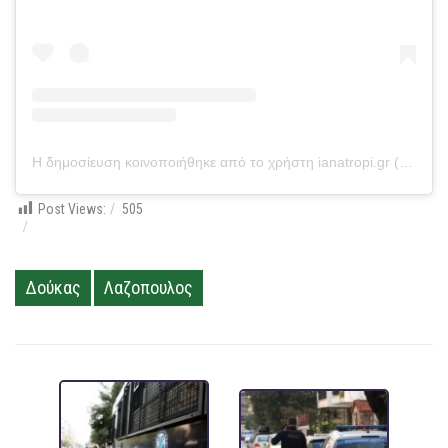
Η δημοσίευση κοινοποιήθηκε από το χρήστη ianatropi.gr (@ianatropi.gr)
Post Views:
505
Δούκας
Λαζοπουλος