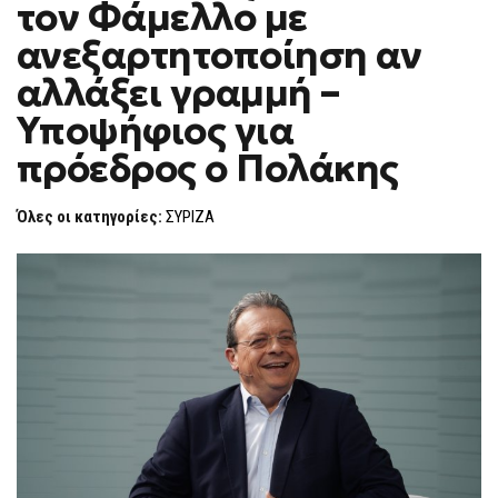
τον Φάμελλο με
ΑΠΕΙΛΟΎΝ
F
ΤΟΝ
O
ΦΆΜΕΛΛΟ
ανεξαρτητοποίηση αν
R
ΜΕ
ΑΝΕΞΑΡΤΗΤΟΠΟΊΗΣΗ
M
αλλάξει γραμμή –
ΑΝ
ΑΛΛΆΞΕΙ
Υποψήφιος για
ΓΡΑΜΜΉ
–
ΥΠΟΨΉΦΙΟΣ
πρόεδρος ο Πολάκης
ΓΙΑ
ΠΡΌΕΔΡΟΣ
Ο
Όλες οι κατηγορίες:
ΣΥΡΙΖΑ
ΠΟΛΆΚΗΣ