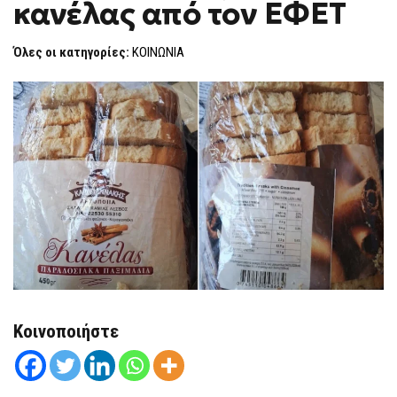
κανέλας από τον ΕΦΕΤ
ΚΑΝΈΛΑΣ
F
ΑΠΌ
O
ΤΟΝ
R
ΕΦΕΤ
Όλες οι κατηγορίες:
ΚΟΙΝΩΝΙΑ
M
Κοινοποιήστε