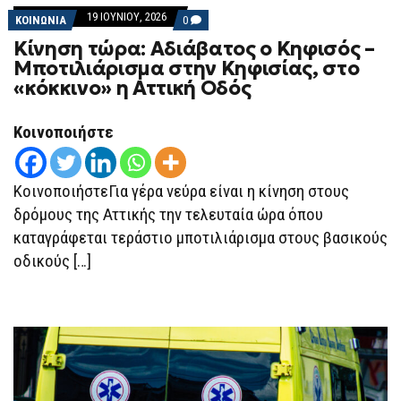
19 ΙΟΥΝΊΟΥ, 2026
COMMENTS
ΚΟΙΝΩΝΙΑ
0
ON
Kίνηση τώρα: Αδιάβατος ο Κηφισός –
KΊΝΗΣΗ
ΤΏΡΑ:
Μποτιλιάρισμα στην Κηφισίας, στο
ΑΔΙΆΒΑΤΟΣ
«κόκκινο» η Αττική Οδός
Ο
ΚΗΦΙΣΌΣ
–
ΜΠΟΤΙΛΙΆΡΙΣΜΑ
Κοινοποιήστε
ΣΤΗΝ
ΚΗΦΙΣΊΑΣ,
ΣΤΟ
«ΚΌΚΚΙΝΟ»
ΚοινοποιήστεΓια γέρα νεύρα είναι η κίνηση στους
Η
ΑΤΤΙΚΉ
δρόμους της Αττικής την τελευταία ώρα όπου
ΟΔΌΣ
καταγράφεται τεράστιο μποτιλιάρισμα στους βασικούς
οδικούς […]