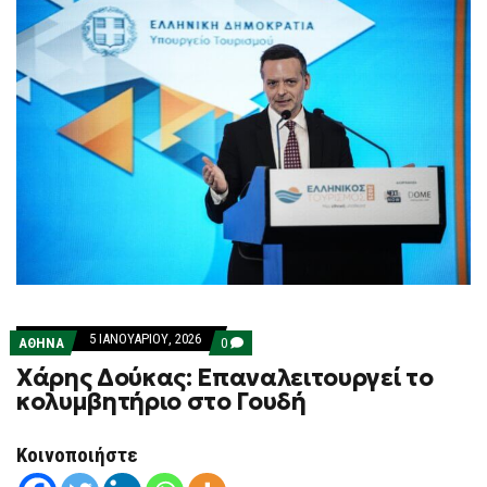
5 ΙΑΝΟΥΑΡΊΟΥ, 2026
COMMENTS
ΑΘΗΝΑ
0
ON
Χάρης Δούκας: Επαναλειτουργεί το
ΧΆΡΗΣ
ΔΟΎΚΑΣ:
κολυμβητήριο στο Γουδή
ΕΠΑΝΑΛΕΙΤΟΥΡΓΕΊ
ΤΟ
ΚΟΛΥΜΒΗΤΉΡΙΟ
Κοινοποιήστε
ΣΤΟ
ΓΟΥΔΉ