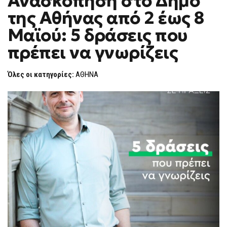
Ανασκόπηση στο Δήμο
H
ΣΤΟ
της Αθήνας από 2 έως 8
ΔΉΜΟ
F
ΤΗΣ
O
ΑΘΉΝΑΣ
Μαϊού: 5 δράσεις που
R
ΑΠΌ
2
M
πρέπει να γνωρίζεις
ΈΩΣ
8
ΜΑΪΟΎ:
5
Όλες οι κατηγορίες:
ΑΘΗΝΑ
ΔΡΆΣΕΙΣ
ΠΟΥ
ΠΡΈΠΕΙ
ΝΑ
ΓΝΩΡΊΖΕΙΣ