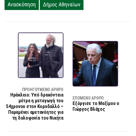
Ανασκόπηση
Δήμος Αθηναίων
ΠΡΟΗΓΟΎΜΕΝΟ ΆΡΘΡΟ
Ηράκλειο: Υπό δρακόντεια
ΕΠΌΜΕΝΟ ΆΡΘΡΟ
μέτρα η μεταγωγή του
Εξόργισε το Μαξίμου ο
54χρονου στον Κορυδαλλό –
Γιώργος Βλάχος
Παραμένει αμετανόητος για
τη δολοφονία του Νικήτα