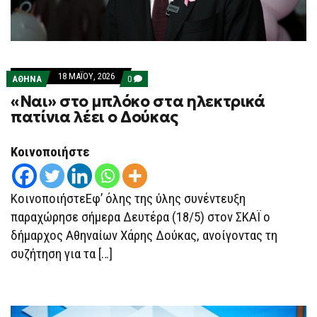
18 ΜΑΪ́ΟΥ, 2026
COMMENTS
ΑΘΗΝΑ
0
ON
«Ναι» στο μπλόκο στα ηλεκτρικά
«ΝΑΙ»
ΣΤΟ
πατίνια λέει ο Δούκας
ΜΠΛΌΚΟ
ΣΤΑ
ΗΛΕΚΤΡΙΚΆ
Κοινοποιήστε
ΠΑΤΊΝΙΑ
ΛΈΕΙ
Ο
ΔΟΎΚΑΣ
ΚοινοποιήστεΕφ’ όλης της ύλης συνέντευξη
παραχώρησε σήμερα Δευτέρα (18/5) στον ΣΚΑΪ ο
δήμαρχος Αθηναίων Χάρης Δούκας, ανοίγοντας τη
συζήτηση για τα […]