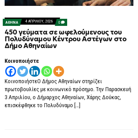
4 ΑΠΡΙΛΊΟΥ, 2026
COMMENTS
ΑΘΗΝΑ
0
ON
450 γεύματα σε ωφελούμενους του
450
ΓΕΎΜΑΤΑ
Πολυδύναμου Κέντρου Αστέγων στο
ΣΕ
Δήμο Αθηναίων
ΩΦΕΛΟΎΜΕΝΟΥΣ
ΤΟΥ
ΠΟΛΥΔΎΝΑΜΟΥ
ΚΈΝΤΡΟΥ
Κοινοποιήστε
ΑΣΤΈΓΩΝ
ΣΤΟ
ΔΉΜΟ
ΑΘΗΝΑΊΩΝ
ΚοινοποιήστεΟ Δήμος Αθηναίων στηρίζει
πρωτοβουλίες με κοινωνικό πρόσημο. Την Παρασκευή
3 Απριλίου, ο Δήμαρχος Αθηναίων, Χάρης Δούκας,
επισκέφθηκε το Πολυδύναμο […]