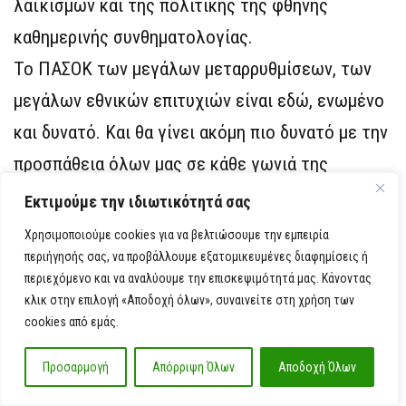
λαϊκισμών και της πολιτικής της φθηνής
καθημερινής συνθηματολογίας.
Το ΠΑΣΟΚ των μεγάλων μεταρρυθμίσεων, των
μεγάλων εθνικών επιτυχιών είναι εδώ, ενωμένο
και δυνατό. Και θα γίνει ακόμη πιο δυνατό με την
προσπάθεια όλων μας σε κάθε γωνιά της
Ελλάδας.
Εκτιμούμε την ιδιωτικότητά σας
Χρησιμοποιούμε cookies για να βελτιώσουμε την εμπειρία
Φίλες και φίλοι,
περιήγησής σας, να προβάλλουμε εξατομικευμένες διαφημίσεις ή
περιεχόμενο και να αναλύουμε την επισκεψιμότητά μας. Κάνοντας
Σήμερα, από την Αχαΐα των δημοκρατικών
κλικ στην επιλογή «Αποδοχή όλων», συναινείτε στη χρήση των
αγώνων, στέλνουμε σαφές μήνυμα σε κάθε
cookies από εμάς.
Ελληνίδα και κάθε Έλληνα ότι η μοίρα της χώρας
Προσαρμογή
Απόρριψη Όλων
Αποδοχή Όλων
δεν είναι η σημερινή παρακμή της Νέας