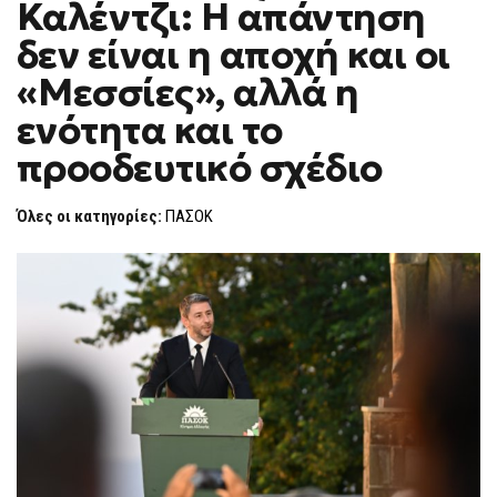
Καλέντζι: Η απάντηση
ΚΑΛΈΝΤΖΙ:
F
Η
O
ΑΠΆΝΤΗΣΗ
δεν είναι η αποχή και οι
R
ΔΕΝ
ΕΊΝΑΙ
M
«Μεσσίες», αλλά η
Η
ΑΠΟΧΉ
ενότητα και το
ΚΑΙ
ΟΙ
«ΜΕΣΣΊΕΣ»,
προοδευτικό σχέδιο
ΑΛΛΆ
Η
ΕΝΌΤΗΤΑ
Όλες οι κατηγορίες:
ΠΑΣΟΚ
ΚΑΙ
ΤΟ
ΠΡΟΟΔΕΥΤΙΚΌ
ΣΧΈΔΙΟ