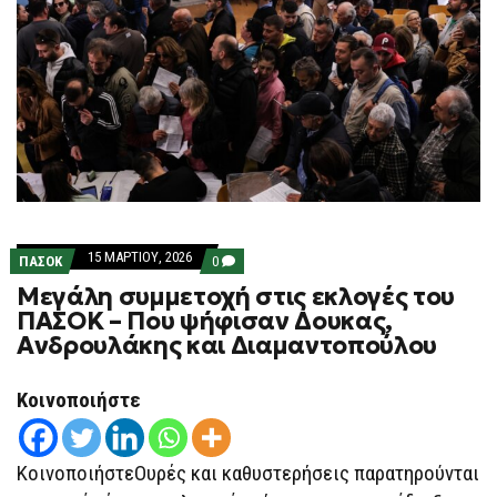
15 ΜΑΡΤΊΟΥ, 2026
COMMENTS
ΠΑΣΟΚ
0
ON
Μεγάλη συμμετοχή στις εκλογές του
ΜΕΓΆΛΗ
ΣΥΜΜΕΤΟΧΉ
ΠΑΣΟΚ – Που ψήφισαν Δουκας,
ΣΤΙΣ
Ανδρουλάκης και Διαμαντοπούλου
ΕΚΛΟΓΈΣ
ΤΟΥ
ΠΑΣΟΚ
–
Κοινοποιήστε
ΠΟΥ
ΨΉΦΙΣΑΝ
ΔΟΥΚΑΣ,
ΑΝΔΡΟΥΛΆΚΗΣ
ΚοινοποιήστεΟυρές και καθυστερήσεις παρατηρούνται
ΚΑΙ
ΔΙΑΜΑΝΤΟΠΟΎΛΟΥ