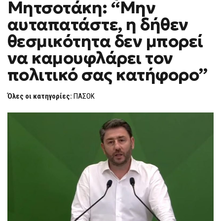
Μητσοτάκη: “Μην
ΜΗΤΣΟΤΆΚΗ:
F
“ΜΗΝ
O
ΑΥΤΑΠΑΤΆΣΤΕ,
αυταπατάστε, η δήθεν
R
Η
ΔΉΘΕΝ
M
θεσμικότητα δεν μπορεί
ΘΕΣΜΙΚΌΤΗΤΑ
ΔΕΝ
να καμουφλάρει τον
ΜΠΟΡΕΊ
ΝΑ
ΚΑΜΟΥΦΛΆΡΕΙ
πολιτικό σας κατήφορο”
ΤΟΝ
ΠΟΛΙΤΙΚΌ
ΣΑΣ
Όλες οι κατηγορίες:
ΠΑΣΟΚ
ΚΑΤΉΦΟΡΟ”