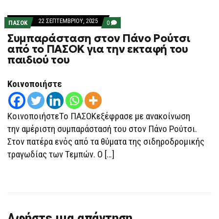
22 ΣΕΠΤΕΜΒΡΊΟΥ, 2025
COMMENTS
ΠΑΣΟΚ
0
ON
Συμπαράσταση στον Πάνο Ρούτσι
ΣΥΜΠΑΡΆΣΤΑΣΗ
ΣΤΟΝ
από το ΠΑΣΟΚ για την εκταφή του
ΠΆΝΟ
παιδιού του
ΡΟΎΤΣΙ
ΑΠΌ
ΤΟ
ΠΑΣΟΚ
Κοινοποιήστε
ΓΙΑ
ΤΗΝ
ΕΚΤΑΦΉ
ΤΟΥ
ΚοινοποιήστεΤο ΠΑΣΟΚεξέφρασε με ανακοίνωση
ΠΑΙΔΙΟΎ
ΤΟΥ
την αμέριστη συμπαράστασή του στον Πάνο Ρούτσι.
Στον πατέρα ενός από τα θύματα της σιδηροδρομικής
τραγωδίας των Τεμπών. Ο […]
Αφήστε μια απάντηση