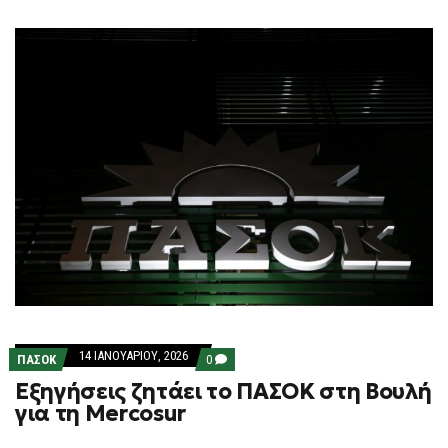
14 ΙΑΝΟΥΑΡΊΟΥ, 2026
COMMENTS
ΠΑΣΟΚ
0
ON
Εξηγήσεις ζητάει το ΠΑΣΟΚ στη Βουλή
ΕΞΗΓΉΣΕΙΣ
ΖΗΤΆΕΙ
για τη Mercosur
ΤΟ
ΠΑΣΟΚ