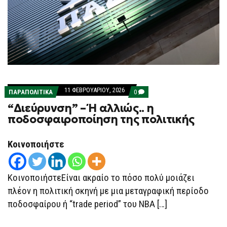
11 ΦΕΒΡΟΥΑΡΊΟΥ, 2026
COMMENTS
ΠΑΡΑΠΟΛΙΤΙΚΑ
0
ON
“Διεύρυνση” – Ή αλλιώς.. η
“ΔΙΕΎΡΥΝΣΗ”
–
ποδοσφαιροποίηση της πολιτικής
Ή Α
ΛΛΙΏΣ.. Η
Π
Κοινοποιήστε
ΟΔΟΣΦΑΙΡΟΠΟΊΗΣΗ Τ
ΗΣ Π
ΟΛΙΤΙΚΉΣ
ΚοινοποιήστεΕίναι ακραίο το πόσο πολύ μοιάζει
πλέον η πολιτική σκηνή με μια μεταγραφική περίοδο
ποδοσφαίρου ή “trade period” του ΝΒΑ […]