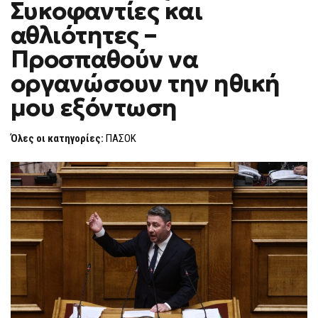
Συκοφαντίες και
ΚΑΙ
F
ΑΘΛΙΌΤΗΤΕΣ
O
–
αθλιότητες –
R
ΠΡΟΣΠΑΘΟΎΝ
ΝΑ
M
Προσπαθούν να
ΟΡΓΑΝΏΣΟΥΝ
ΤΗΝ
οργανώσουν την ηθική
ΗΘΙΚΉ
ΜΟΥ
ΕΞΌΝΤΩΣΗ
μου εξόντωση
Όλες οι κατηγορίες:
ΠΑΣΟΚ