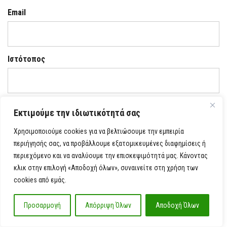
Email
Ιστότοπος
Εκτιμούμε την ιδιωτικότητά σας
Αποθήκευσε το όνομά μου, email, και τον ιστότοπο μου
σε αυτόν τον πλοηγό για την επόμενη φορά που θα
Χρησιμοποιούμε cookies για να βελτιώσουμε την εμπειρία
σχολιάσω.
περιήγησής σας, να προβάλλουμε εξατομικευμένες διαφημίσεις ή
περιεχόμενο και να αναλύουμε την επισκεψιμότητά μας. Κάνοντας
κλικ στην επιλογή «Αποδοχή όλων», συναινείτε στη χρήση των
cookies από εμάς.
Προσαρμογή
Απόρριψη Όλων
Αποδοχή Όλων
Πρόσφατα άρθρα