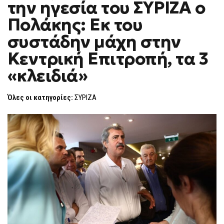
την ηγεσία του ΣΥΡΙΖΑ ο
ΚΟΎΡΣΑ
F
ΓΙΑ
O
ΤΗΝ
Πολάκης: Εκ του
R
ΗΓΕΣΊΑ
ΤΟΥ
M
συστάδην μάχη στην
ΣΥΡΙΖΑ
Ο
Κεντρική Επιτροπή, τα 3
ΠΟΛΆΚΗΣ:
ΕΚ
ΤΟΥ
«κλειδιά»
ΣΥΣΤΆΔΗΝ
ΜΆΧΗ
ΣΤΗΝ
Όλες οι κατηγορίες:
ΣΥΡΙΖΑ
ΚΕΝΤΡΙΚΉ
ΕΠΙΤΡΟΠΉ,
ΤΑ
3
«ΚΛΕΙΔΙΆ»