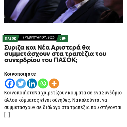
9 ΦΕΒΡΟΥΑΡΊΟΥ, 2026
COMMENTS
ΠΑΣΟΚ
0
ON
Συριζα και Νέα Αριστερά θα
ΣΥΡΙΖΑ
ΚΑΙ
συμμετάσχουν στα τραπέζια του
ΝΈΑ
συνερδρίου του ΠΑΣΟΚ;
ΑΡΙΣΤΕΡΆ
ΘΑ
ΣΥΜΜΕΤΆΣΧΟΥΝ
ΣΤΑ
Κοινοποιήστε
ΤΡΑΠΈΖΙΑ
ΤΟΥ
ΣΥΝΕΡΔΡΊΟΥ
ΤΟΥ
ΚοινοποιήστεΝα χαιρετίζουν κόμματα σε ένα Συνέδριο
ΠΑΣΟΚ;
άλλου κόμματος είναι σύνηθες. Να καλούνται να
συμμετάσχουν σε διάλογο στα τραπέζια που στήνονται
[…]