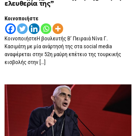
ΤΗΣ
ελευθερία της”
ΤΟΥΡΚΙΚΉΣ
ΕΙΣΒΟΛΉΣ
ΣΤΗΝ
Κοινοποιήστε
ΚΎΠΡΟ
ΚΡΑΤΆΕΙ
52
ΟΛΌΚΛΗΡΑ
ΚοινοποιήστεΗ βουλευτής Β’ Πειραιά Νίνα Γ.
ΧΡΌΝΙΑ
–
Κασιμάτη με μία ανάρτησή της στα social media
ΈΧΟΥΜΕ
ΧΡΈΟΣ
αναφέρεται στην 52η μαύρη επέτειο της τουρκικής
ΤΗΝ
ΕΛΕΥΘΕΡΊΑ
εισβολής στην […]
ΤΗΣ”