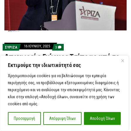
16 ΙΟΥΝΊΟΥ, 2025
COMMENTS
ΣΥΡΙΖΑ
3
ON
Αποχωρεί ο Γιώργος Τσίπρας από το
ΑΠΟΧΩΡΕΊ
Ο
Συριζα
Εκτιμούμε την ιδιωτικότητά σας
ΓΙΏΡΓΟΣ
ΤΣΊΠΡΑΣ
ΑΠΌ
Χρησιμοποιούμε cookies για να βελτιώσουμε την εμπειρία
Κοινοποιήστε
ΤΟ
ΣΥΡΙΖΑ
περιήγησής σας, να προβάλλουμε εξατομικευμένες διαφημίσεις ή
περιεχόμενο και να αναλύουμε την επισκεψιμότητά μας. Κάνοντας
ΚοινοποιήστεΟ πρώην βουλευτής του κόμματος
κλικ στην επιλογή «Αποδοχή όλων», συναινείτε στη χρήση των
Γιώργος Τσίπρας έκανε γνωστό πριν από λίγο ότι
cookies από εμάς.
αποχωρεί από το Συριζα. Όπως γνωστοποιεί σε […]
Προσαρμογή
Απόρριψη Όλων
Αποδοχή Όλων