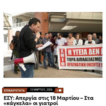
13 ΜΑΡΤΊΟΥ, 2026
COMMENTS
ΕΠΙΚΑΙΡΟΤΗΤΑ
0
ON
ΕΣΥ: Απεργία στις 18 Μαρτίου – Στα
ΕΣΥ:
ΑΠΕΡΓΊΑ
«κάγκελα» οι γιατροί
ΣΤΙΣ