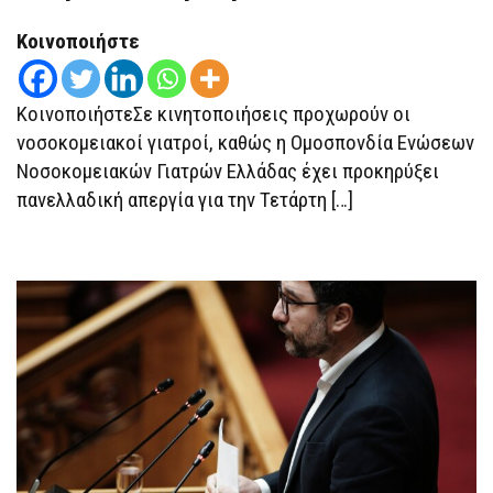
18
ΜΑΡΤΊΟΥ
Κοινοποιήστε
–
ΣΤΑ
«ΚΆΓΚΕΛΑ»
ΟΙ
ΓΙΑΤΡΟΊ
ΚοινοποιήστεΣε κινητοποιήσεις προχωρούν οι
νοσοκομειακοί γιατροί, καθώς η Ομοσπονδία Ενώσεων
Νοσοκομειακών Γιατρών Ελλάδας έχει προκηρύξει
πανελλαδική απεργία για την Τετάρτη […]