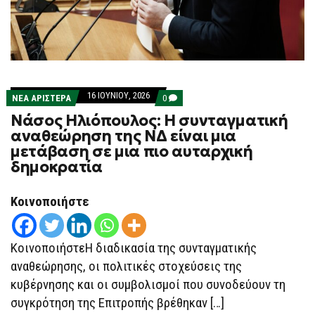
16 ΙΟΥΝΊΟΥ, 2026
COMMENTS
ΝΕΑ ΑΡΙΣΤΕΡΑ
0
ON
Νάσος Ηλιόπουλος: Η συνταγματική
ΝΆΣΟΣ
ΗΛΙΌΠΟΥΛΟΣ:
αναθεώρηση της ΝΔ είναι μια
Η
μετάβαση σε μια πιο αυταρχική
ΣΥΝΤΑΓΜΑΤΙΚΉ
ΑΝΑΘΕΏΡΗΣΗ
δημοκρατία
ΤΗΣ
ΝΔ
ΕΊΝΑΙ
Κοινοποιήστε
ΜΙΑ
ΜΕΤΆΒΑΣΗ
ΣΕ
ΜΙΑ
ΚοινοποιήστεΗ διαδικασία της συνταγματικής
ΠΙΟ
ΑΥΤΑΡΧΙΚΉ
αναθεώρησης, οι πολιτικές στοχεύσεις της
ΔΗΜΟΚΡΑΤΊΑ
κυβέρνησης και οι συμβολισμοί που συνοδεύουν τη
συγκρότηση της Επιτροπής βρέθηκαν […]