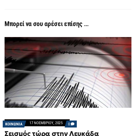
Μπορεί να σου αρέσει επίσης …
17 ΝΟΕΜΒΡΊΟΥ, 2025
COMMENTS
ΚΟΙΝΩΝΙΑ
0
ON
Σεισμός τώρα στην Λευκάδα
ΣΕΙΣΜΌΣ