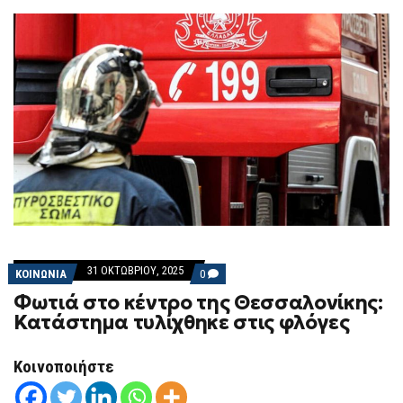
31 ΟΚΤΩΒΡΊΟΥ, 2025
COMMENTS
ΚΟΙΝΩΝΙΑ
0
ON
Φωτιά στο κέντρο της Θεσσαλονίκης:
ΦΩΤΙΆ
ΣΤΟ
Κατάστημα τυλίχθηκε στις φλόγες
ΚΈΝΤΡΟ
ΤΗΣ
ΘΕΣΣΑΛΟΝΊΚΗΣ:
Κοινοποιήστε
ΚΑΤΆΣΤΗΜΑ
ΤΥΛΊΧΘΗΚΕ
ΣΤΙΣ