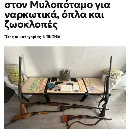
στον Μυλοπόταμο για
ΣΤΟΝ
F
ΜΥΛΟΠΌΤΑΜΟ
O
ΓΙΑ
ναρκωτικά, όπλα και
R
ΝΑΡΚΩΤΙΚΆ,
ΌΠΛΑ
M
ζωοκλοπές
ΚΑΙ
ΖΩΟΚΛΟΠΈΣ
Όλες οι κατηγορίες:
ΚΟΙΝΩΝΙΑ