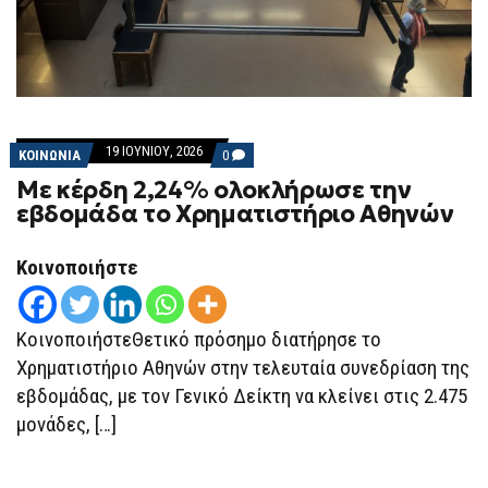
19 ΙΟΥΝΊΟΥ, 2026
COMMENTS
ΚΟΙΝΩΝΙΑ
0
ON
Με κέρδη 2,24% ολοκλήρωσε την
ΜΕ
ΚΈΡΔΗ
εβδομάδα το Χρηματιστήριο Αθηνών
2,24%
ΟΛΟΚΛΉΡΩΣΕ
ΤΗΝ
Κοινοποιήστε
ΕΒΔΟΜΆΔΑ
ΤΟ
ΧΡΗΜΑΤΙΣΤΉΡΙΟ
ΑΘΗΝΏΝ
ΚοινοποιήστεΘετικό πρόσημο διατήρησε το
Χρηματιστήριο Αθηνών στην τελευταία συνεδρίαση της
εβδομάδας, με τον Γενικό Δείκτη να κλείνει στις 2.475
μονάδες, […]