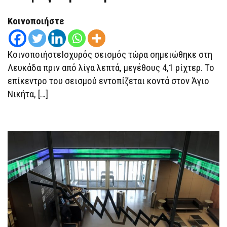
ΤΏΡΑ
ΣΤΗΝ
ΛΕΥΚΆΔΑ
Κοινοποιήστε
ΚοινοποιήστεΙσχυρός σεισμός τώρα σημειώθηκε στη
Λευκάδα πριν από λίγα λεπτά, μεγέθους 4,1 ρίχτερ. Το
επίκεντρο του σεισμού εντοπίζεται κοντά στον Άγιο
Νικήτα, […]