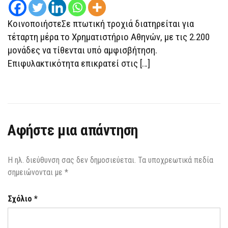
ΑΠΕΙΛΟΎΝΤΑΙ
ΟΙ
2.200
ΚοινοποιήστεΣε πτωτική τροχιά διατηρείται για
ΜΟΝΆΔΕΣ
τέταρτη μέρα το Χρηματιστήριο Αθηνών, με τις 2.200
μονάδες να τίθενται υπό αμφισβήτηση.
Επιφυλακτικότητα επικρατεί στις […]
Αφήστε μια απάντηση
Η ηλ. διεύθυνση σας δεν δημοσιεύεται.
Τα υποχρεωτικά πεδία
σημειώνονται με
*
Σχόλιο
*