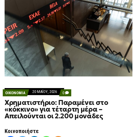
20 ΜΑΪ́ΟΥ, 2026
COMMENTS
ΟΙΚΟΝΟΜΙΑ
0
ON
Χρηματιστήριο: Παραμένει στο
ΧΡΗΜΑΤΙΣΤΉΡΙΟ:
ΠΑΡΑΜΈΝΕΙ
«κόκκινο» για τέταρτη μέρα –
ΣΤΟ
Απειλούνται οι 2.200 μονάδες
«ΚΌΚΚΙΝΟ»
ΓΙΑ
ΤΈΤΑΡΤΗ
ΜΈΡΑ
Κοινοποιήστε
–