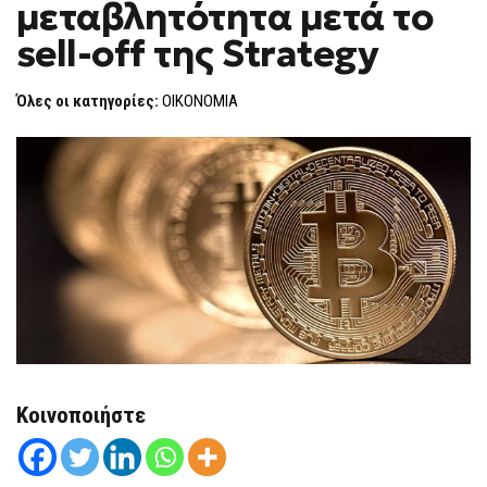
μεταβλητότητα μετά το
ΜΕΤΑΒΛΗΤΌΤΗΤΑ
F
ΜΕΤΆ
O
ΤΟ
sell-off της Strategy
R
SELL-
OFF
M
ΤΗΣ
Όλες οι κατηγορίες:
ΟΙΚΟΝΟΜΙΑ
STRATEGY
Κοινοποιήστε