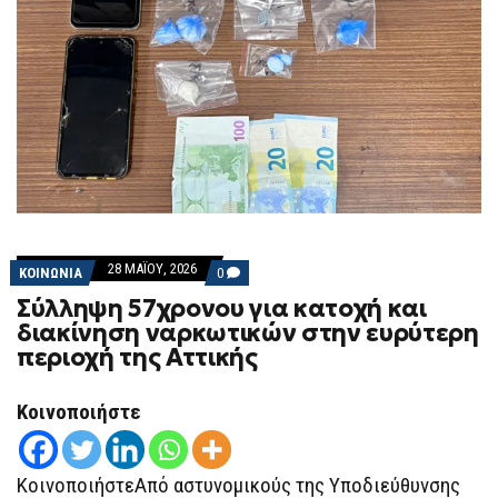
28 ΜΑΪ́ΟΥ, 2026
COMMENTS
ΚΟΙΝΩΝΙΑ
0
ON
Σύλληψη 57χρονου για κατοχή και
ΣΎΛΛΗΨΗ
57ΧΡΟΝΟΥ
διακίνηση ναρκωτικών στην ευρύτερη
ΓΙΑ
περιοχή της Αττικής
ΚΑΤΟΧΉ
ΚΑΙ
ΔΙΑΚΊΝΗΣΗ
ΝΑΡΚΩΤΙΚΏΝ
Κοινοποιήστε
ΣΤΗΝ
ΕΥΡΎΤΕΡΗ
ΠΕΡΙΟΧΉ
ΤΗΣ
ΚοινοποιήστεΑπό αστυνομικούς της Υποδιεύθυνσης
ΑΤΤΙΚΉΣ