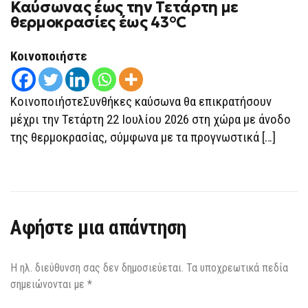
Καύσωνας έως την Τετάρτη με
ΚΑΎΣΩΝΑΣ
ΈΩΣ
θερμοκρασίες έως 43°C
ΤΗΝ
ΤΕΤΆΡΤΗ
ΜΕ
Κοινοποιήστε
ΘΕΡΜΟΚΡΑΣΊΕΣ
ΈΩΣ
43°C
ΚοινοποιήστεΣυνθήκες καύσωνα θα επικρατήσουν
μέχρι την Τετάρτη 22 Ιουλίου 2026 στη χώρα με άνοδο
της θερμοκρασίας, σύμφωνα με τα προγνωστικά […]
Αφήστε μια απάντηση
Η ηλ. διεύθυνση σας δεν δημοσιεύεται.
Τα υποχρεωτικά πεδία
σημειώνονται με
*