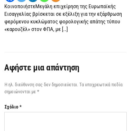
ΚΑΙ
ΚοινοποιήστεΜεγάλη επιχείρηση της Ευρωπαϊκής
ΚΑΣΤΟΡΙΆ
–
Εισαγγελίας βρίσκεται σε εξέλιξη για την εξάρθρωση
ΔΕΣΜΕΎΤΗΚΑΝ
φερόμενου κυκλώματος φορολογικής απάτης τύπου
ΚΡΥΠΤΟΝΟΜΊΣΜΑΤΑ
ΚΑΙ
«καρουζέλ» στον ΦΠΑ, με […]
ΠΟΛΥΤΕΛΉ
ΠΕΡΙΟΥΣΙΑΚΆ
ΣΤΟΙΧΕΊΑ
Αφήστε μια απάντηση
Η ηλ. διεύθυνση σας δεν δημοσιεύεται.
Τα υποχρεωτικά πεδία
σημειώνονται με
*
Σχόλιο
*