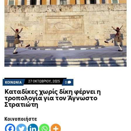
27 ΟΚΤΩΒΡΊΟΥ, 2025
COMMENTS
ΚΟΙΝΩΝΙΑ
0
ON
Καταδίκες χωρίς δίκη φέρνει η
ΚΑΤΑΔΊΚΕΣ
ΧΩΡΊΣ
τροπολογία για τον Άγνωστο
ΔΊΚΗ
Στρατιώτη
ΦΈΡΝΕΙ
Η
ΤΡΟΠΟΛΟΓΊΑ
ΓΙΑ
Κοινοποιήστε
ΤΟΝ
ΆΓΝΩΣΤΟ
ΣΤΡΑΤΙΏΤΗ