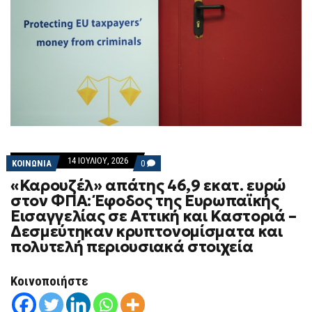
14 ΙΟΥΛΊΟΥ, 2026
COMMENTS
ΚΟΙΝΩΝΙΑ
0
ON
«Καρουζέλ» απάτης 46,9 εκατ. ευρώ
«ΚΑΡΟΥΖΈΛ»
ΑΠΆΤΗΣ
στον ΦΠΑ: Έφοδος της Ευρωπαϊκής
46,9
Εισαγγελίας σε Αττική και Καστοριά –
ΕΚΑΤ.
ΕΥΡΏ
Δεσμεύτηκαν κρυπτονομίσματα και
ΣΤΟΝ
πολυτελή περιουσιακά στοιχεία
ΦΠΑ:
ΈΦΟΔΟΣ
ΤΗΣ
ΕΥΡΩΠΑΪΚΉΣ
Κοινοποιήστε
ΕΙΣΑΓΓΕΛΊΑΣ
ΣΕ
ΑΤΤΙΚΉ