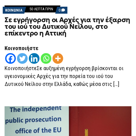
50 ΛΕΠΤΆ ΠΡΙΝ
COMMENTS
ΚΟΙΝΩΝΙΑ
0
ON
Σε εγρήγορση οι Αρχές για την έξαρση
ΣΕ
ΕΓΡΉΓΟΡΣΗ
του ιού του Δυτικού Νείλου, στο
ΟΙ
επίκεντρο η Αττική
ΑΡΧΈΣ
ΓΙΑ
ΤΗΝ
ΈΞΑΡΣΗ
Κοινοποιήστε
ΤΟΥ
ΙΟΎ
ΤΟΥ
ΔΥΤΙΚΟΎ
ΚοινοποιήστεΣε αυξημένη εγρήγορση βρίσκονται οι
ΝΕΊΛΟΥ,
ΣΤΟ
υγειονομικές Αρχές για την πορεία του ιού του
ΕΠΊΚΕΝΤΡΟ
Δυτικού Νείλου στην Ελλάδα, καθώς μέσα στις […]
Η
ΑΤΤΙΚΉ