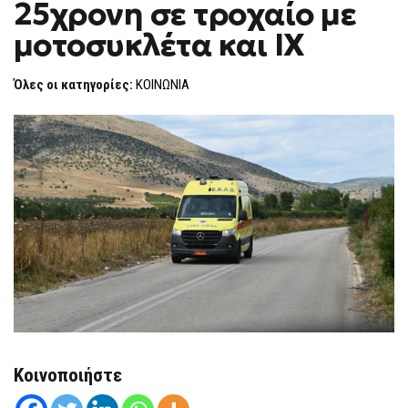
25χρονη σε τροχαίο με
25ΧΡΟΝΗ
F
ΣΕ
O
ΤΡΟΧΑΊΟ
μοτοσυκλέτα και ΙΧ
R
ΜΕ
ΜΟΤΟΣΥΚΛΈΤΑ
M
ΚΑΙ
Όλες οι κατηγορίες:
ΚΟΙΝΩΝΙΑ
ΙΧ
Κοινοποιήστε