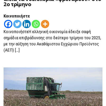
ΟΙ
2ο τρίμηνο
ΕΠΕΝΔΎΣΕΙΣ
«ΤΡΑΒΟΎΝ»,
ΑΛΛΆ
Κοινοποιήστε
ΤΑ
ΝΟΙΚΟΚΥΡΙΆ
«ΦΡΕΝΆΡΟΥΝ»
ΣΤΟ
ΚοινοποιήστεΗ ελληνική οικονομία έδειξε σαφή
2Ο
ΤΡΊΜΗΝΟ
σημάδια επιβράδυνσης στο δεύτερο τρίμηνο του 2025,
με την αύξηση του Ακαθάριστου Εγχώριου Προϊόντος
(ΑΕΠ) […]