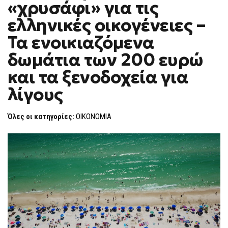
«χρυσάφι» για τις
«ΧΡΥΣΆΦΙ»
F
ΓΙΑ
O
ΤΙΣ
ελληνικές οικογένειες –
R
ΕΛΛΗΝΙΚΈΣ
ΟΙΚΟΓΈΝΕΙΕΣ
M
Τα ενοικιαζόμενα
–
ΤΑ
δωμάτια των 200 ευρώ
ΕΝΟΙΚΙΑΖΌΜΕΝΑ
ΔΩΜΆΤΙΑ
ΤΩΝ
και τα ξενοδοχεία για
200
ΕΥΡΏ
λίγους
ΚΑΙ
ΤΑ
ΞΕΝΟΔΟΧΕΊΑ
ΓΙΑ
Όλες οι κατηγορίες:
ΟΙΚΟΝΟΜΙΑ
ΛΊΓΟΥΣ